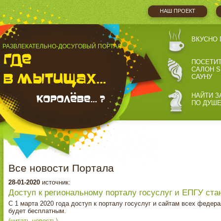
НАШ ПРОЕКТ
ВКУСНО 
РАЗВЛЕКАТЕЛЬНО-ДОСУГОВЫЙ ПОРТАЛ
ПОСЕТИ
САЛОН S
САУНУ
НАЙТИ З
ПО ДУШ
Все новости Портала
28-01-2020
источник:
Доступ к региональному порталу госуслуг и ЕПГУ ст
С 1 марта 2020 года доступ к порталу госуслуг и сайтам всех федер
будет бесплатным.
(читать новость)