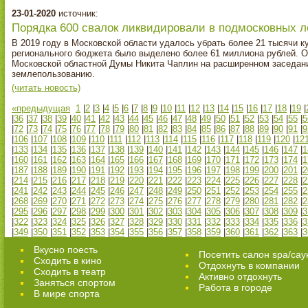
23-01-2020
источник:
Порядка 600 свалок ликвидировали в подмосковных ле
В 2019 году в Московской области удалось убрать более 21 тысячи к
регионального бюджета было выделено более 61 миллиона рублей. 
Московской областной Думы Никита Чаплин на расширенном заседан
землепользованию.
(читать новость)
«предыдущая
1
|
2
|
3
|
4
|
5
|
6
|
7
|
8
|
9
|
10
|
11
|
12
|
13
|
14
|
15
|
16
|
17
|
18
|
19
|
|
36
|
37
|
38
|
39
|
40
|
41
|
42
|
43
|
44
|
45
|
46
|
47
|
48
|
49
|
50
|
51
|
52
|
53
|
54
|
55
|
5
|
72
|
73
|
74
|
75
|
76
|
77
|
78
|
79
|
80
|
81
|
82
|
83
|
84
|
85
|
86
|
87
|
88
|
89
|
90
|
91
|
9
|
106
|
107
|
108
|
109
|
110
|
111
|
112
|
113
|
114
|
115
|
116
|
117
|
118
|
119
|
120
|
12
|
133
|
134
|
135
|
136
|
137
|
138
|
139
|
140
|
141
|
142
|
143
|
144
|
145
|
146
|
147
|
1
|
160
|
161
|
162
|
163
|
164
|
165
|
166
|
167
|
168
|
169
|
170
|
171
|
172
|
173
|
174
|
1
|
187
|
188
|
189
|
190
|
191
|
192
|
193
|
194
|
195
|
196
|
197
|
198
|
199
|
200
|
201
|
2
|
214
|
215
|
216
|
217
|
218
|
219
|
220
|
221
|
222
|
223
|
224
|
225
|
226
|
227
|
228
|
2
|
241
|
242
|
243
|
244
|
245
|
246
|
247
|
248
|
249
|
250
|
251
|
252
|
253
|
254
|
255
|
2
|
268
|
269
|
270
|
271
|
272
|
273
|
274
|
275
|
276
|
277
|
278
|
279
|
280
|
281
|
282
|
2
|
295
|
296
|
297
|
298
|
299
|
300
|
301
|
302
|
303
|
304
|
305
|
306
|
307
|
308
|
309
|
3
|
322
|
323
|
324
|
325
|
326
|
327
|
328
|
329
|
330
|
331
|
332
|
333
|
334
|
335
|
336
|
3
|
349
|
350
|
351
|
352
|
353
|
354
|
355
|
356
|
357
|
358
|
359
|
360
|
361
|
362
|
363
|
3
Вкусно поесть
Посетить салон spa/сау
Сходить в кино
Отдохнуть в компании
Cходить в театр
Активно отдохнуть
Заняться спортом
Работа в городе
В мире спорта