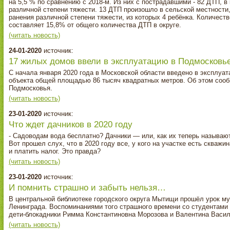
на 5,5 % по сравнению с 2018-м. Из них с пострадавшими - 82 ДТП, в
различной степени тяжести. 13 ДТП произошло в сельской местности,
ранения различной степени тяжести, из которых 4 ребёнка. Количест
составляет 15,8% от общего количества ДТП в округе.
(читать новость)
24-01-2020
источник:
17 жилых домов ввели в эксплуатацию в Подмосковье
С начала января 2020 года в Московской области введено в эксплуа
объекта общей площадью 86 тысяч квадратных метров. Об этом соо
Подмосковья.
(читать новость)
23-01-2020
источник:
Что ждет дачников в 2020 году
- Садоводам вода бесплатно? Дачники — или, как их теперь называют
Вот прошел слух, что в 2020 году все, у кого на участке есть скваж
и платить налог. Это правда?
(читать новость)
23-01-2020
источник:
И помнить страшно и забыть нельзя…
В центральной библиотеке городского округа Мытищи прошёл урок м
Ленинграда. Воспоминаниями того страшного времени со студентами
дети-блокадники Римма Константиновна Морозова и Валентина Васи
(читать новость)