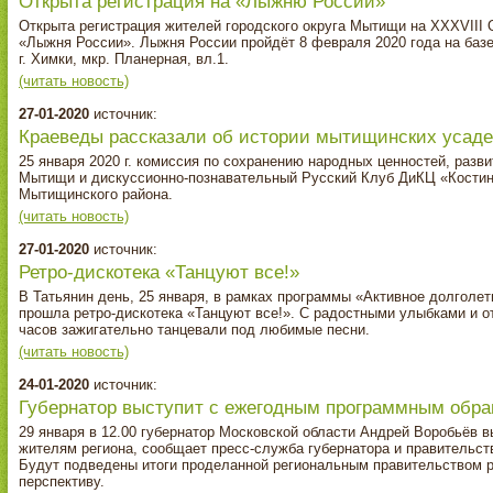
Открыта регистрация на «Лыжню России»
Открыта регистрация жителей городского округа Мытищи на XXXVII
«Лыжня России». Лыжня России пройдёт 8 февраля 2020 года на баз
г. Химки, мкр. Планерная, вл.1.
(читать новость)
27-01-2020
источник:
Краеведы рассказали об истории мытищинских усад
25 января 2020 г. комиссия по сохранению народных ценностей, разв
Мытищи и дискуссионно-познавательный Русский Клуб ДиКЦ «Костино
Мытищинского района.
(читать новость)
27-01-2020
источник:
Ретро-дискотека «Танцуют все!»
В Татьянин день, 25 января, в рамках программы «Активное долголе
прошла ретро-дискотека «Танцуют все!». С радостными улыбками и о
часов зажигательно танцевали под любимые песни.
(читать новость)
24-01-2020
источник:
Губернатор выступит с ежегодным программным обра
29 января в 12.00 губернатор Московской области Андрей Воробьёв
жителям региона, сообщает пресс-служба губернатора и правительст
Будут подведены итоги проделанной региональным правительством р
перспективу.