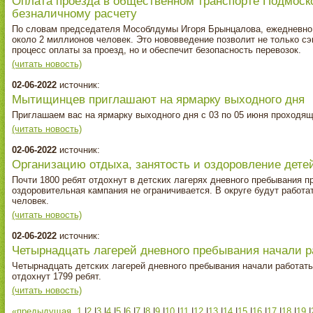
Оплата проезда в общественном транспорте Подмоско
безналичному расчету
По словам председателя Мособлдумы Игоря Брынцалова, ежедневно
около 2 миллионов человек. Это нововведение позволит не только с
процесс оплаты за проезд, но и обеспечит безопасность перевозок.
(читать новость)
02-06-2022
источник:
Мытищинцев приглашают на ярмарку выходного дня
Приглашаем вас на ярмарку выходного дня с 03 по 05 июня проходя
(читать новость)
02-06-2022
источник:
Организацию отдыха, занятость и оздоровление дете
Почти 1800 ребят отдохнут в детских лагерях дневного пребывания 
оздоровительная кампания не ограничивается. В округе будут работа
человек.
(читать новость)
02-06-2022
источник:
Четырнадцать лагерей дневного пребывания начали 
Четырнадцать детских лагерей дневного пребывания начали работать
отдохнут 1799 ребят.
(читать новость)
«предыдущая
1
|
2
|
3
|
4
|
5
|
6
|
7
|
8
|
9
|
10
|
11
|
12
|
13
|
14
|
15
|
16
|
17
|
18
|
19
|