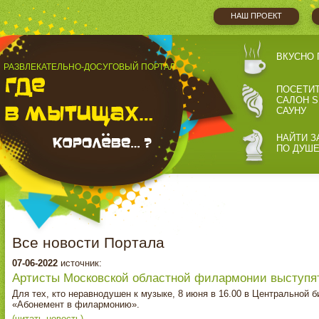
НАШ ПРОЕКТ
ВКУСНО 
РАЗВЛЕКАТЕЛЬНО-ДОСУГОВЫЙ ПОРТАЛ
ПОСЕТИ
САЛОН S
САУНУ
НАЙТИ З
ПО ДУШ
Все новости Портала
07-06-2022
источник:
Артисты Московской областной филармонии выступя
Для тех, кто неравнодушен к музыке, 8 июня в 16.00 в Центральной
«Абонемент в филармонию».
(читать новость)