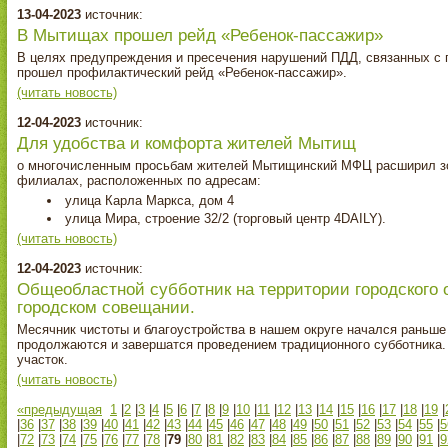
13-04-2023
источник:
В Мытищах прошел рейд «Ребенок‑пассажир»
В целях предупреждения и пресечения нарушений ПДД, связанных с п
прошел профилактический рейд «Ребенок-пассажир».
(читать новость)
12-04-2023
источник:
Для удобства и комфорта жителей Мытищ
о многочисленным просьбам жителей Мытищинский МФЦ расширил зо
филиалах, расположенных по адресам:
улица Карла Маркса, дом 4
улица Мира, строение 32/2 (торговый центр 4DAILY).
(читать новость)
12-04-2023
источник:
Общеобластной субботник на территории городского
городском совещании.
Месячник чистоты и благоустройства в нашем округе начался раньше 
продолжаются и завершатся проведением традиционного субботника. 
участок.
(читать новость)
«предыдущая
1
|
2
|
3
|
4
|
5
|
6
|
7
|
8
|
9
|
10
|
11
|
12
|
13
|
14
|
15
|
16
|
17
|
18
|
19
|
|
36
|
37
|
38
|
39
|
40
|
41
|
42
|
43
|
44
|
45
|
46
|
47
|
48
|
49
|
50
|
51
|
52
|
53
|
54
|
55
|
5
|
72
|
73
|
74
|
75
|
76
|
77
|
78
|
79
|
80
|
81
|
82
|
83
|
84
|
85
|
86
|
87
|
88
|
89
|
90
|
91
|
9