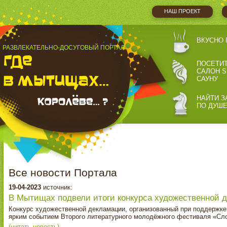
НАШ ПРОЕКТ
ВКУСНО 
РАЗВЛЕКАТЕЛЬНО-ДОСУГОВЫЙ ПОРТАЛ
ПОСЕТИ
САЛОН S
САУНУ
НАЙТИ З
ПО ДУШ
Все новости Портала
19-04-2023
источник:
В Мытищах подвели итоги конкурса художественной 
Конкурс художественной декламации, организованный при поддержке
ярким событием Второго литературного молодёжного фестиваля «Сл
(читать новость)