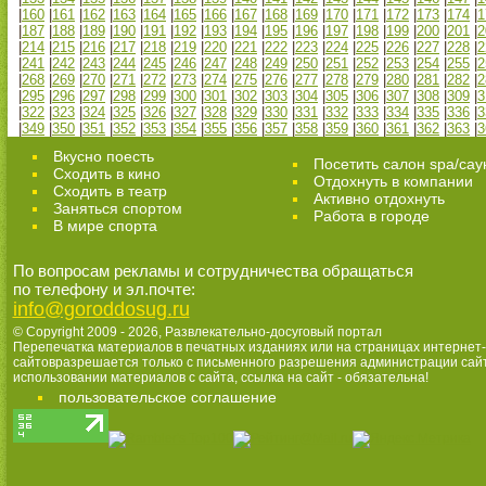
|
160
|
161
|
162
|
163
|
164
|
165
|
166
|
167
|
168
|
169
|
170
|
171
|
172
|
173
|
174
|
1
|
187
|
188
|
189
|
190
|
191
|
192
|
193
|
194
|
195
|
196
|
197
|
198
|
199
|
200
|
201
|
2
|
214
|
215
|
216
|
217
|
218
|
219
|
220
|
221
|
222
|
223
|
224
|
225
|
226
|
227
|
228
|
2
|
241
|
242
|
243
|
244
|
245
|
246
|
247
|
248
|
249
|
250
|
251
|
252
|
253
|
254
|
255
|
2
|
268
|
269
|
270
|
271
|
272
|
273
|
274
|
275
|
276
|
277
|
278
|
279
|
280
|
281
|
282
|
2
|
295
|
296
|
297
|
298
|
299
|
300
|
301
|
302
|
303
|
304
|
305
|
306
|
307
|
308
|
309
|
3
|
322
|
323
|
324
|
325
|
326
|
327
|
328
|
329
|
330
|
331
|
332
|
333
|
334
|
335
|
336
|
3
|
349
|
350
|
351
|
352
|
353
|
354
|
355
|
356
|
357
|
358
|
359
|
360
|
361
|
362
|
363
|
3
Вкусно поесть
Посетить салон spa/сау
Сходить в кино
Отдохнуть в компании
Cходить в театр
Активно отдохнуть
Заняться спортом
Работа в городе
В мире спорта
По вопросам рекламы и сотрудничества обращаться
по телефону и эл.почте:
info@goroddosug.ru
© Copyright 2009 - 2026,
Развлекательно-досуговый портал
Перепечатка материалов в печатных изданиях или на страницах интернет-
сайтовразрешается только с письменного разрешения администрации сай
использовании материалов с сайта, ссылка на сайт - обязательна!
пользовательское соглашение