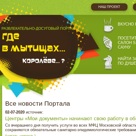
НАШ ПРОЕКТ
ВКУСНО 
РАЗВЛЕКАТЕЛЬНО-ДОСУГОВЫЙ ПОРТАЛ
ПОСЕТИ
САЛОН S
САУНУ
НАЙТИ З
ПО ДУШ
Все новости Портала
02-07-2020
источник:
Центры «Мои документы» начинают свою работу в о
Со вчерашнего дня получить услуги во всех МФЦ Московской области
сохраняются обязательные санитарно-эпидемиологические требовани
(читать новость)