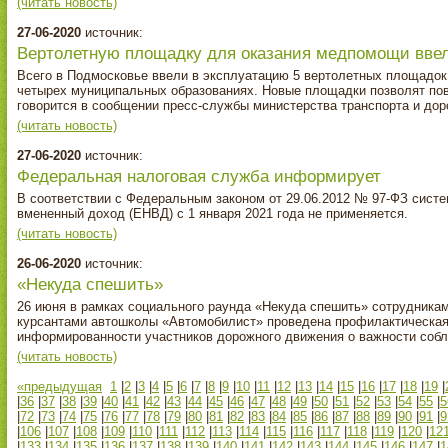
(читать новость)
27-06-2020
источник:
Вертолетную площадку для оказания медпомощи вве
Всего в Подмосковье ввели в эксплуатацию 5 вертолетных площадок 
четырех муниципальных образованиях. Новые площадки позволят пов
говорится в сообщении пресс-службы министерства транспорта и до
(читать новость)
27-06-2020
источник:
Федеральная налоговая служба информирует
В соответствии с Федеральным законом от 29.06.2012 № 97-ФЗ систе
вмененный доход (ЕНВД) с 1 января 2021 года не применяется.
(читать новость)
26-06-2020
источник:
«Некуда спешить»
26 июня в рамках социального раунда «Некуда спешить» сотрудни
курсантами автошколы «Автомобилист» проведена профилактическая
информированности участников дорожного движения о важности собл
(читать новость)
«предыдущая
1
|
2
|
3
|
4
|
5
|
6
|
7
|
8
|
9
|
10
|
11
|
12
|
13
|
14
|
15
|
16
|
17
|
18
|
19
|
|
36
|
37
|
38
|
39
|
40
|
41
|
42
|
43
|
44
|
45
|
46
|
47
|
48
|
49
|
50
|
51
|
52
|
53
|
54
|
55
|
5
|
72
|
73
|
74
|
75
|
76
|
77
|
78
|
79
|
80
|
81
|
82
|
83
|
84
|
85
|
86
|
87
|
88
|
89
|
90
|
91
|
9
|
106
|
107
|
108
|
109
|
110
|
111
|
112
|
113
|
114
|
115
|
116
|
117
|
118
|
119
|
120
|
12
|
133
|
134
|
135
|
136
|
137
|
138
|
139
|
140
|
141
|
142
|
143
|
144
|
145
|
146
|
147
|
1