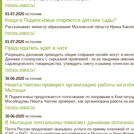
(читать новость)
01-07-2020
источник:
Когда в Подмосковье откроются детские сады?
Рассказывает министр образования Московской области Ирина Каклю
(читать новость)
01-07-2020
источник:
Председатель ждет в чате
Разрешить дачникам проводить общие собрания онлайн могут в июле
Дачники столкнулись с серьезной проблемой - из-за пандемии невоз
садоводческого товарищества, утвердить смету и размер членских в
(читать новость)
30-06-2020
источник:
Никита Чаплин проверил организацию работы на избир
Мытищи
В Подмосковье продолжается голосование по поправкам в Конститу
Мособлдумы Никита Чаплин проверил, как организована работа на из
(читать новость)
30-06-2020
источник:
В Мытищах почтальоны помогают дачникам оплачивать
Почта России продолжает оказывать услуги по приему платежей от 
(СНТ и ДНТ). Услуга наиболее востребована в Мытищах и Наро-Фоми