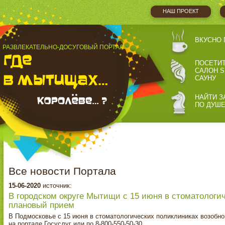
НАШ ПРОЕКТ
ВКУСНО 
РАЗВЛЕКАТЕЛЬНО-ДОСУГОВЫЙ ПОРТАЛ
ПОСЕТИ
САЛОН S
САУНУ
НАЙТИ З
ПО ДУШ
Все новости Портала
15-06-2020
источник:
В городском округе Мытищи с 15 июня в стоматологи
плановый прием
В Подмосковье с 15 июня в стоматологических поликлиниках возобн
на портале Госуслуг или по 8-800-550-50-30.