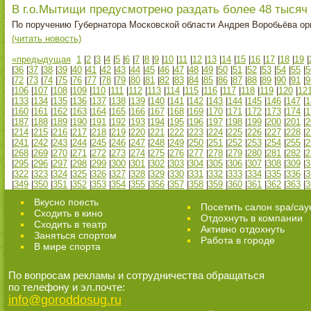
В г.о.Мытищи предусмотрено раздать более 48 тысяч
По поручению Губернатора Московской области Андрея Воробьёва ор
(читать новость)
«предыдущая
1
|
2
|
3
|
4
|
5
|
6
|
7
|
8
|
9
|
10
|
11
|
12
|
13
|
14
|
15
|
16
|
17
|
18
|
19
|
|
36
|
37
|
38
|
39
|
40
|
41
|
42
|
43
|
44
|
45
|
46
|
47
|
48
|
49
|
50
|
51
|
52
|
53
|
54
|
55
|
5
|
72
|
73
|
74
|
75
|
76
|
77
|
78
|
79
|
80
|
81
|
82
|
83
|
84
|
85
|
86
|
87
|
88
|
89
|
90
|
91
|
9
|
106
|
107
|
108
|
109
|
110
|
111
|
112
|
113
|
114
|
115
|
116
|
117
|
118
|
119
|
120
|
12
|
133
|
134
|
135
|
136
|
137
|
138
|
139
|
140
|
141
|
142
|
143
|
144
|
145
|
146
|
147
|
1
|
160
|
161
|
162
|
163
|
164
|
165
|
166
|
167
|
168
|
169
|
170
|
171
|
172
|
173
|
174
|
1
|
187
|
188
|
189
|
190
|
191
|
192
|
193
|
194
|
195
|
196
|
197
|
198
|
199
|
200
|
201
|
2
|
214
|
215
|
216
|
217
|
218
|
219
|
220
|
221
|
222
|
223
|
224
|
225
|
226
|
227
|
228
|
2
|
241
|
242
|
243
|
244
|
245
|
246
|
247
|
248
|
249
|
250
|
251
|
252
|
253
|
254
|
255
|
2
|
268
|
269
|
270
|
271
|
272
|
273
|
274
|
275
|
276
|
277
|
278
|
279
|
280
|
281
|
282
|
2
|
295
|
296
|
297
|
298
|
299
|
300
|
301
|
302
|
303
|
304
|
305
|
306
|
307
|
308
|
309
|
3
|
322
|
323
|
324
|
325
|
326
|
327
|
328
|
329
|
330
|
331
|
332
|
333
|
334
|
335
|
336
|
3
|
349
|
350
|
351
|
352
|
353
|
354
|
355
|
356
|
357
|
358
|
359
|
360
|
361
|
362
|
363
|
3
Вкусно поесть
Посетить салон spa/сау
Сходить в кино
Отдохнуть в компании
Cходить в театр
Активно отдохнуть
Заняться спортом
Работа в городе
В мире спорта
По вопросам рекламы и сотрудничества обращаться
по телефону и эл.почте:
info@goroddosug.ru