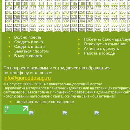
|
187
|
188
|
189
|
190
|
191
|
192
|
193
|
194
|
195
|
196
|
197
|
198
|
199
|
200
|
201
|
2
|
214
|
215
|
216
|
217
|
218
|
219
|
220
|
221
|
222
|
223
|
224
|
225
|
226
|
227
|
228
|
2
|
241
|
242
|
243
|
244
|
245
|
246
|
247
|
248
|
249
|
250
|
251
|
252
|
253
|
254
|
255
|
2
|
268
|
269
|
270
|
271
|
272
|
273
|
274
|
275
|
276
|
277
|
278
|
279
|
280
|
281
|
282
|
2
|
295
|
296
|
297
|
298
|
299
|
300
|
301
|
302
|
303
|
304
|
305
|
306
|
307
|
308
|
309
|
3
|
322
|
323
|
324
|
325
|
326
|
327
|
328
|
329
|
330
|
331
|
332
|
333
|
334
|
335
|
336
|
3
|
349
|
350
|
351
|
352
|
353
|
354
|
355
|
356
|
357
|
358
|
359
|
360
|
361
|
362
|
363
|
3
Вкусно поесть
Посетить салон spa/сау
Сходить в кино
Отдохнуть в компании
Cходить в театр
Активно отдохнуть
Заняться спортом
Работа в городе
В мире спорта
По вопросам рекламы и сотрудничества обращаться
по телефону и эл.почте:
info@goroddosug.ru
© Copyright 2009 - 2026,
Развлекательно-досуговый портал
Перепечатка материалов в печатных изданиях или на страницах интернет-
сайтовразрешается только с письменного разрешения администрации сай
использовании материалов с сайта, ссылка на сайт - обязательна!
пользовательское соглашение