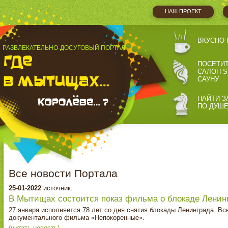
НАШ ПРОЕКТ
ВКУСНО 
РАЗВЛЕКАТЕЛЬНО-ДОСУГОВЫЙ ПОРТАЛ
ПОСЕТИ
САЛОН S
САУНУ
НАЙТИ З
ПО ДУШ
Все новости Портала
25-01-2022
источник:
В Мытищах состоится показ фильма о блокаде Ленин
27 января исполняется 78 лет со дня снятия блокады Ленинграда. В
документального фильма «Непокоренные».
(читать новость)