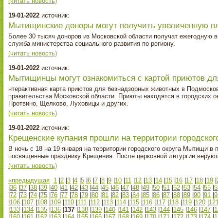
(читать новость)
19-01-2022
источник:
Мытищинские доноры могут получить увеличенную п
Более 30 тысяч доноров из Московской области получат ежегодную в
служба министерства социального развития по региону.
(читать новость)
19-01-2022
источник:
Мытищинцы могут ознакомиться с картой приютов д
нтерактивная карта приютов для безнадзорных животных в Подмоско
правительства Московской области. Приюты находятся в городских ок
Протвино, Щелково, Луховицы и других.
(читать новость)
19-01-2022
источник:
Крещенские купания прошли на территории городског
В ночь с 18 на 19 января на территории городского округа Мытищи 
посвященные празднику Крещения. После церковной литургии верую
(читать новость)
«предыдущая
1
|
2
|
3
|
4
|
5
|
6
|
7
|
8
|
9
|
10
|
11
|
12
|
13
|
14
|
15
|
16
|
17
|
18
|
19
|
|
36
|
37
|
38
|
39
|
40
|
41
|
42
|
43
|
44
|
45
|
46
|
47
|
48
|
49
|
50
|
51
|
52
|
53
|
54
|
55
|
5
|
72
|
73
|
74
|
75
|
76
|
77
|
78
|
79
|
80
|
81
|
82
|
83
|
84
|
85
|
86
|
87
|
88
|
89
|
90
|
91
|
9
|
106
|
107
|
108
|
109
|
110
|
111
|
112
|
113
|
114
|
115
|
116
|
117
|
118
|
119
|
120
|
12
|
133
|
134
|
135
|
136
|
137
|
138
|
139
|
140
|
141
|
142
|
143
|
144
|
145
|
146
|
147
|
1
|
160
|
161
|
162
|
163
|
164
|
165
|
166
|
167
|
168
|
169
|
170
|
171
|
172
|
173
|
174
|
1