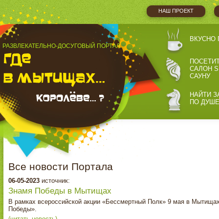
НАШ ПРОЕКТ
ВКУСНО 
РАЗВЛЕКАТЕЛЬНО-ДОСУГОВЫЙ ПОРТАЛ
ПОСЕТИ
САЛОН S
САУНУ
НАЙТИ З
ПО ДУШ
Все новости Портала
06-05-2023
источник:
Знамя Победы в Мытищах
В рамках всероссийской акции «Бессмертный Полк» 9 мая в Мытищах
Победы».
(читать новость)