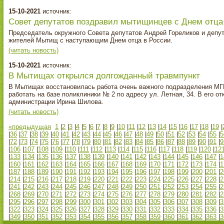
15-10-2021
источник:
Совет депутатов поздравил мытищинцев с Днем отца
Председатель окружного Совета депутатов Андрей Гореликов и депу
жителей Мытищ с наступающим Днем отца в России.
(читать новость)
15-10-2021
источник:
В Мытищах открылся долгожданный травмпункт
В Мытищах восстановилась работа очень важного подразделения МГК
работать на базе поликлиники № 2 по адресу ул. Летная, 34. В его о
администрации Ирина Шилова.
(читать новость)
«предыдущая
1
|
2
|
3
|
4
|
5
|
6
|
7
|
8
|
9
|
10
|
11
|
12
|
13
|
14
|
15
|
16
|
17
|
18
|
19
|
|
36
|
37
|
38
|
39
|
40
|
41
|
42
|
43
|
44
|
45
|
46
|
47
|
48
|
49
|
50
|
51
|
52
|
53
|
54
|
55
|
5
|
72
|
73
|
74
|
75
|
76
|
77
|
78
|
79
|
80
|
81
|
82
|
83
|
84
|
85
|
86
|
87
|
88
|
89
|
90
|
91
|
9
|
106
|
107
|
108
|
109
|
110
|
111
|
112
|
113
|
114
|
115
|
116
|
117
|
118
|
119
|
120
|
12
|
133
|
134
|
135
|
136
|
137
|
138
|
139
|
140
|
141
|
142
|
143
|
144
|
145
|
146
|
147
|
1
|
160
|
161
|
162
|
163
|
164
|
165
|
166
|
167
|
168
|
169
|
170
|
171
|
172
|
173
|
174
|
1
|
187
|
188
|
189
|
190
|
191
|
192
|
193
|
194
|
195
|
196
|
197
|
198
|
199
|
200
|
201
|
2
|
214
|
215
|
216
|
217
|
218
|
219
|
220
|
221
|
222
|
223
|
224
|
225
|
226
|
227
|
228
|
2
|
241
|
242
|
243
|
244
|
245
|
246
|
247
|
248
|
249
|
250
|
251
|
252
|
253
|
254
|
255
|
2
|
268
|
269
|
270
|
271
|
272
|
273
|
274
|
275
|
276
|
277
|
278
|
279
|
280
|
281
|
282
|
2
|
295
|
296
|
297
|
298
|
299
|
300
|
301
|
302
|
303
|
304
|
305
|
306
|
307
|
308
|
309
|
3
|
322
|
323
|
324
|
325
|
326
|
327
|
328
|
329
|
330
|
331
|
332
|
333
|
334
|
335
|
336
|
3
|
349
|
350
|
351
|
352
|
353
|
354
|
355
|
356
|
357
|
358
|
359
|
360
|
361
|
362
|
363
|
3