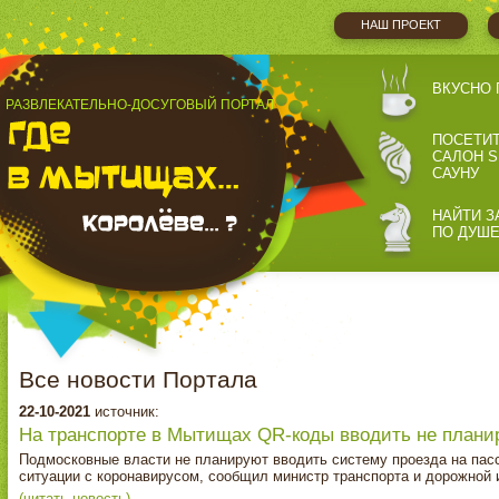
НАШ ПРОЕКТ
ВКУСНО 
РАЗВЛЕКАТЕЛЬНО-ДОСУГОВЫЙ ПОРТАЛ
ПОСЕТИ
САЛОН S
САУНУ
НАЙТИ З
ПО ДУШ
Все новости Портала
22-10-2021
источник:
На транспорте в Мытищах QR‑коды вводить не плани
Подмосковные власти не планируют вводить систему проезда на пас
ситуации с коронавирусом, сообщил министр транспорта и дорожной
(читать новость)