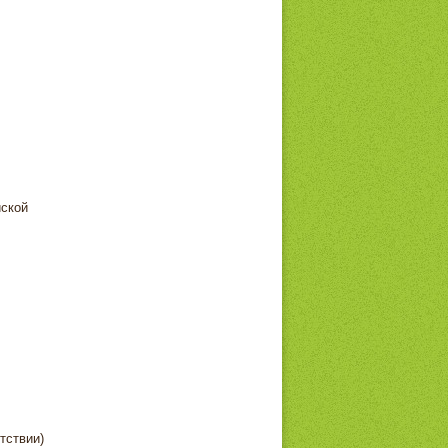
йской
тствии)