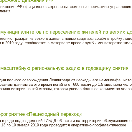
орожного движения РФ
 движения РФ официально закреплены временные нормативы управления
ления.
муниципалитетов по переселению жителей из ветхих д
елению граждан из ветхого жилья в новые квартиры вошёл в тройку лид
и в 2019 году, сообщается в материале пресс-службы министерства жи
 масштабную региональную акцию в годовщину снятия
о дня полного освобождения Ленинграда от блокады его немецко-фашист
разным данным за это время погибло от 600 тысяч до 1,5 миллиона чело
раница истории нашей страны, которая унесла большое количество чело
ероприятие «Пешеходный переход»
в в ряде подразделений ГИБДД области и на территории обслуживания 
3 по 19 января 2019 года проводится оперативно-профилактическое