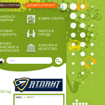
ВЫ О ПОРТАЛЕ
ДОБАВИТЬ В КАТАЛОГ
ЗАНЯТЬСЯ
В МИРЕ СПОРТА
СПОРТОМ
АКТИВНО
РАБОТА В
ОТДОХНУТЬ
ГОРОДЕ
ПРОЧЕЕ
КУЛЬТУРА И
ПОЛЕЗНОЕ И
ИСКУССТВО
ИНТЕРЕСНОЕ
19 год
КИНО
|
PARTY