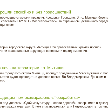
рошли спокойно и без происшествий
е верующие отмечали праздник Крещения Господня. В г.о. Мытищи безоп
и спасатели ГКУ МО «Мособлпожспас», за охраной общественного поряд
щинское».
ритории городского округа Мытищи в 24 православных храмах прошли
ургии православные верующие совершили обряд омовения.
 ночь на территории г.о. Мытищи
рии городского округа Мытищи, пройдут праздничные богослужения с м
иятие будет проходить в дневное время. Во Владимирском, Донском и
ния.
радиционном экомарафоне «Переработка»
 под девизом «Сдай макулатуру – спаси дерево!», завершился в декаб
ания между округами. В нем участвовали жители Подмосковья, в том чи