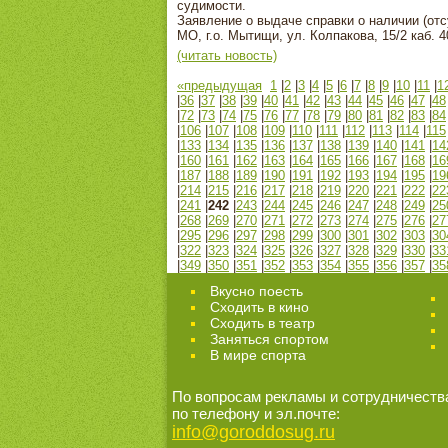
судимости.
Заявление о выдаче справки о наличии (о
МО, г.о. Мытищи, ул. Колпакова, 15/2 каб. 4
(читать новость)
«предыдущая
1
|
2
|
3
|
4
|
5
|
6
|
7
|
8
|
9
|
10
|
11
|
1
|
36
|
37
|
38
|
39
|
40
|
41
|
42
|
43
|
44
|
45
|
46
|
47
|
48
|
72
|
73
|
74
|
75
|
76
|
77
|
78
|
79
|
80
|
81
|
82
|
83
|
84
|
106
|
107
|
108
|
109
|
110
|
111
|
112
|
113
|
114
|
115
|
133
|
134
|
135
|
136
|
137
|
138
|
139
|
140
|
141
|
14
|
160
|
161
|
162
|
163
|
164
|
165
|
166
|
167
|
168
|
16
|
187
|
188
|
189
|
190
|
191
|
192
|
193
|
194
|
195
|
19
|
214
|
215
|
216
|
217
|
218
|
219
|
220
|
221
|
222
|
22
|
241
|
242
|
243
|
244
|
245
|
246
|
247
|
248
|
249
|
25
|
268
|
269
|
270
|
271
|
272
|
273
|
274
|
275
|
276
|
27
|
295
|
296
|
297
|
298
|
299
|
300
|
301
|
302
|
303
|
30
|
322
|
323
|
324
|
325
|
326
|
327
|
328
|
329
|
330
|
33
|
349
|
350
|
351
|
352
|
353
|
354
|
355
|
356
|
357
|
35
Вкусно поесть
Сходить в кино
Cходить в театр
Заняться спортом
В мире спорта
По вопросам рекламы и сотрудничеств
по телефону и эл.почте:
info@goroddosug.ru