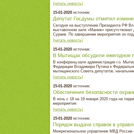
(читать новость)
15-01-2020
источник:
Депутат Госдумы отметил измене
Сегодня на выступлении Президента РФ В
выставочном зале «Манеж» присутствовал д
Сураев. По завершении мероприятия он по
(читать новость)
15-01-2020
источник:
В Мытищах обсудили ежегодное 
В конференц-зале администрации г.о. Мыт
Федерации Владимира Путина к Федерально
мытищинского Совета депутатов, начальник
(читать новость)
15-01-2020
источник:
Обеспечения безопасности охран
В ночь с 18 на 19 января 2020 года на тер
мероприятия.
(читать новость)
15-01-2020
источник:
Порядок выдачи справок в упра
Межрегиональное управление МВД России «