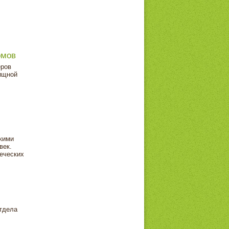
омов
еров
лищной
скими
век.
веческих
отдела