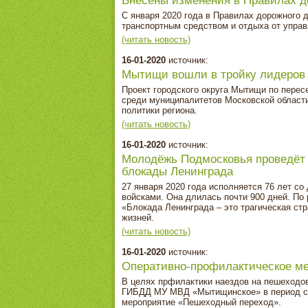
Внесены изменения в Правилах д
С января 2020 года в Правилах дорожного
транспортным средством и отдыха от управ
(читать новость)
16-01-2020
источник:
Мытищи вошли в тройку лидеров 
Проект городского округа Мытищи по перес
среди муниципалитетов Московской област
политики региона.
(читать новость)
16-01-2020
источник:
Молодёжь Подмосковья проведёт
блокады Ленинграда
27 января 2020 года исполняется 76 лет с
войсками. Она длилась почти 900 дней. По 
«Блокада Ленинграда – это трагическая ст
жизней.
(читать новость)
16-01-2020
источник:
Оперативно-профилактическое м
В целях прфилактики наездов на пешеходо
ГИБДД МУ МВД «Мытищинское» в период с 1
мероприятие «Пешеходный переход».