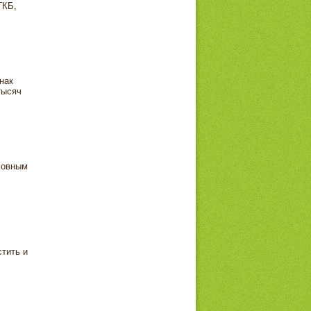
ГКБ,
нак
тысяч
словным
стить и