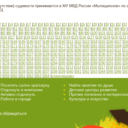
тсутствии) судимости принимаются в МУ МВД России «Мытищинское» по 
01.
2
|
13
|
14
|
15
|
16
|
17
|
18
|
19
|
20
|
21
|
22
|
23
|
24
|
25
|
26
|
27
|
28
|
29
|
30
|
31
|
32
|
33
|
49
|
50
|
51
|
52
|
53
|
54
|
55
|
56
|
57
|
58
|
59
|
60
|
61
|
62
|
63
|
64
|
65
|
66
|
67
|
68
|
69
|
|
85
|
86
|
87
|
88
|
89
|
90
|
91
|
92
|
93
|
94
|
95
|
96
|
97
|
98
|
99
|
100
|
101
|
102
|
103
|
10
|
116
|
117
|
118
|
119
|
120
|
121
|
122
|
123
|
124
|
125
|
126
|
127
|
128
|
129
|
130
|
131
2
|
143
|
144
|
145
|
146
|
147
|
148
|
149
|
150
|
151
|
152
|
153
|
154
|
155
|
156
|
157
|
15
9
|
170
|
171
|
172
|
173
|
174
|
175
|
176
|
177
|
178
|
179
|
180
|
181
|
182
|
183
|
184
|
18
6
|
197
|
198
|
199
|
200
|
201
|
202
|
203
|
204
|
205
|
206
|
207
|
208
|
209
|
210
|
211
|
21
3
|
224
|
225
|
226
|
227
|
228
|
229
|
230
|
231
|
232
|
233
|
234
|
235
|
236
|
237
|
238
|
23
0
|
251
|
252
|
253
|
254
|
255
|
256
|
257
|
258
|
259
|
260
|
261
|
262
|
263
|
264
|
265
|
26
7
|
278
|
279
|
280
|
281
|
282
|
283
|
284
|
285
|
286
|
287
|
288
|
289
|
290
|
291
|
292
|
29
4
|
305
|
306
|
307
|
308
|
309
|
310
|
311
|
312
|
313
|
314
|
315
|
316
|
317
|
318
|
319
|
32
1
|
332
|
333
|
334
|
335
|
336
|
337
|
338
|
339
|
340
|
341
|
342
|
343
|
344
|
345
|
346
|
34
8
|
359
|
360
|
361
|
362
|
363
|
364
|
следующая»
Посетить салон spa/сауну
Найти занятие по душе
Отдохнуть в компании
Детские центры развития
Активно отдохнуть
Прочее полезное и интересно
Работа в городе
Культура и искусство
а обращаться