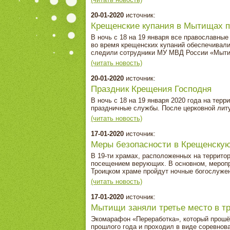
20-01-2020
источник:
Крещенские купания в Мытищах п
В ночь с 18 на 19 января все православны
во время крещенских купаний обеспечивал
следили сотрудники МУ МВД России «Мыти
(читать новость)
20-01-2020
источник:
Праздник Крещения Господня
В ночь с 18 на 19 января 2020 года на тер
праздничные службы. После церковной лит
(читать новость)
17-01-2020
источник:
Меры безопасности в Крещенскую
В 19-ти храмах, расположенных на террито
посещением верующих. В основном, меропр
Троицком храме пройдут ночные богослуже
(читать новость)
17-01-2020
источник:
Мытищи заняли третье место в т
Экомарафон «Переработка», который прошёл
прошлого года и проходил в виде соревнов