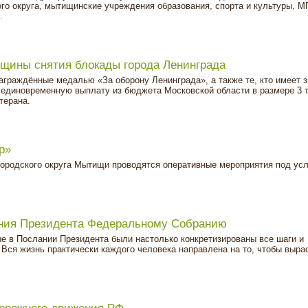
го округа, мытищинские учреждения образования, спорта и культуры, М
.
вщины снятия блокады города Ленинграда
аграждённые медалью «За оборону Ленинграда», а также те, кто имеет з
 единовременную выплату из бюджета Московской области в размере 3 
терана.
р»
и городского округа Мытищи проводятся оперативные мероприятия под у
ния Президента Федеральному Собранию
ые в Послании Президента были настолько конкретизированы все шаги и
Вся жизнь практически каждого человека направлена на то, чтобы выра