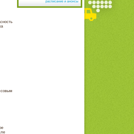
расписание и анонсы
асность
ка
ассовым
ре
сле