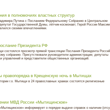
ния в полномочиях властных структур
ладимира Путина с Посланием Федеральному Собранию в Центральном
епутат Государственной Думы, лётчик-космонавт, Герой России Максим
делился своими впечатлениями.
послание Президента РФ
ищи состоялся просмотр прямой трансляции Послания Президента Росси
му собранию. Присутствовали руководители администрации, депутаты
и управлений и представители общественных организаций.
ы правопорядка в Крещенскую ночь в Мытищах
ритории г.о. Мытищи в 24 православных храмах состоятся религиозные
влении МВД России «Мытищинское»
Мытищинское» информирует о порядке выдаче справок о наличии (отсу