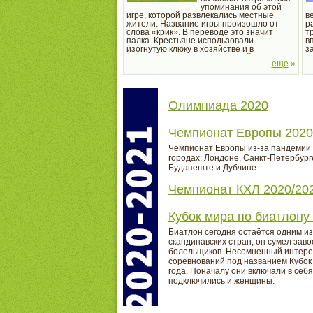
упоминания об этой
игре, которой развлекались местные
в
жители. Название игры произошло от
р
слова «крик». В переводе это значит
т
палка. Крестьяне использовали
в
изогнутую клюку в хозяйстве и в
з
перерывах развлекались игрой в крикет.
о
еще
»
Постепенно крикет распространился и
Р
по...
Олимпиада 2020
Чемпионат Европы 2020
Чемпионат Европы из-за пандемии к
городах: Лондоне, Санкт-Петербурге
Будапеште и Дублине.
Чемпионат КХЛ 2020/20
Кубок мира по биатлону
Биатлон сегодня остаётся одним и
скандинавских стран, он сумел зав
болельщиков. Несомненный интерес
соревнований под названием Кубок
года. Поначалу они включали в себя
подключились и женщины.