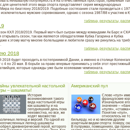
оевать небывалую популярность и на отечественных просторах, привлекая ты
 для ценителей этого вида спорта представляет серия международных
 Мира по биатлону 2018/2019. Подобные состязания стали проводиться с 19
 исключительно мужские соревнования, однако с сезона 1987/88 к участию в К
таблица, результаты, расп
19
зон КХЛ 2018/2019. Первый матч был сыгран между командами Ак Барс и СКА
открывать сезон, так как являются обладателями Кубка Гагарина и Кубка
аже к этому матчу многие болельщики и любители сразу же ринулись на три
.
таблица, результаты, расп
ею 2018
 2018 будет проходить в гостеприимной Дании, а именно в столице Копенгаг
с 4 по 20 мая. В борьбе за право впервые принимать у себя этот престижны
атвийцев, которые однажды уже были хозяевами чемпионата.
таблица, результаты, расп
айны увлекательной настольной
Американский пул
гры – шашматы!
История
Слово «пул» им
возникновения такого
французские кор
вида настольной игры
Изначальное его
как шашматы и на
значение – «бан
сегодняшний день пока
«пуля», «ставка»
неизвестна, но все, же
Понятие «пул»,
ходят множество
относилось не то
азличных легенд и версий. По одной из
бильярду, но и ко многим другим
ногочисленных легенд шашматы
азартным видам спорта: покеру, ск
зобрел древнегреческий герой, которого
В пулрумах, помещениях, где прин