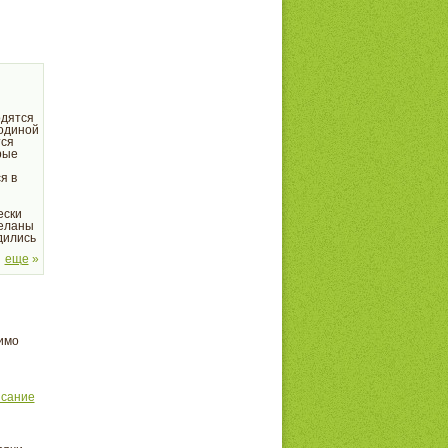
одятся
родиной
тся
рые
я в
ески
деланы
дились
и
еще
»
имо
исание