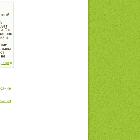
ртный
я
ку
бует
и. Эта
 скорее
ния и
ские
ствием
 от
 не
ка и
еще
»
исание
исание