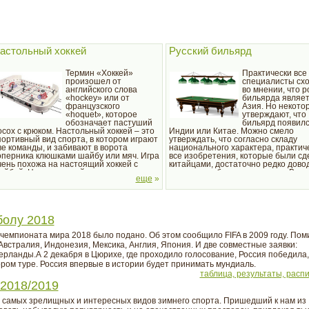
астольный хоккей
Русский бильярд
Термин «Хоккей»
Практически все
произошел от
специалисты сх
английского слова
во мнении, что 
«hockey» или от
бильярда являе
французского
Азия. Но некото
«hoquet», которое
утверждают, что
обозначает пастуший
бильярд появилс
осох с крюком. Настольный хоккей – это
Индии или Китае. Можно смело
портивный вид спорта, в котором играют
утверждать, что согласно складу
ве команды, и забивают в ворота
национального характера, практич
оперника клюшками шайбу или мяч. Игра
все изобретения, которые были с
чень похожа на настоящий хоккей с
китайцами, достаточно редко дово
айбой. Целью данной игры является
до какого либо совершенства. Вот 
еще
»
ндивидуальное ведение и передача
китайский бильярд до наших дней
ча...
остался самой обыкновенной
незамысловатой...
болу 2018
 чемпионата мира 2018 было подано. Об этом сообщило FIFA в 2009 году. Пом
встралия, Индонезия, Мексика, Англия, Япония. И две совместные заявки:
рланды.А 2 декабря в Цюрихе, где проходило голосование, Россия победила,
ором туре. Россия впервые в истории будет принимать мундиаль.
таблица, результаты, расп
 2018/2019
з самых зрелищных и интересных видов зимнего спорта. Пришедший к нам из