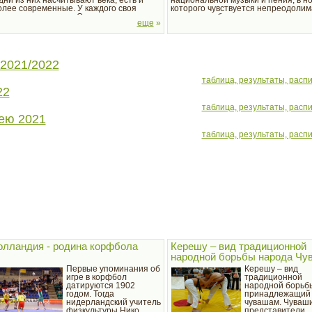
дни из них насчитывают века, есть и
национальной музыки и пения, в но
олее современные. У каждого своя
которого чувствуется непреодолим
стория и традиции. Однако на земном
жажда к свободе.
еще
»
аре в данное время существует
есколько необычных видов спорта. Пока
и не имеют...
 2021/2022
таблица, результаты, расп
22
таблица, результаты, расп
ею 2021
таблица, результаты, расп
олландия - родина корфбола
Керешу – вид традиционной
народной борьбы народа Чу
Первые упоминания об
Керешу – вид
игре в корфбол
традиционной
датируются 1902
народной борьб
годом. Тогда
принадлежащий
нидерландский учитель
чувашам. Чуваши
физкультуры Нико
представители