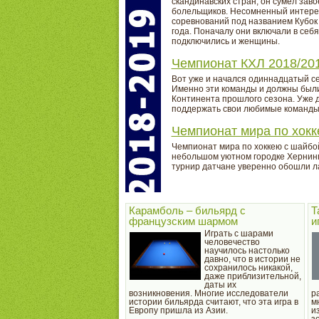
скандинавских стран, он сумел зав
болельщиков. Несомненный интерес
соревнований под названием Кубок
года. Поначалу они включали в себя
подключились и женщины.
Чемпионат КХЛ 2018/20
Вот уже и начался одиннадцатый се
Именно эти команды и должны были 
Континента прошлого сезона. Уже д
поддержать свои любимые команды
Чемпионат мира по хокк
Чемпионат мира по хоккею с шайбой
небольшом уютном городке Хернинг 
турнир датчане уверенно обошли л
Карамболь – бильярд с
Т
французским шармом
и
Играть с шарами
человечество
научилось настолько
давно, что в истории не
сохранилось никакой,
даже приблизительной,
даты их
возникновения. Многие исследователи
р
истории бильярда считают, что эта игра в
м
Европу пришла из Азии.
и