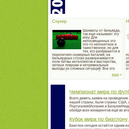
Снукер
Н
Шахматы от бильярда,
так еще называют эту
игру. Для
непосвященных это
что-то непонятное и
таинственное, но для
тех, кто разбирается в
перепитиях снукерных баталий, на
п
бильярдных столах разворачивается
с
поле битвы интеллектов и мастерства,
д
хитрые ловушки и нетривиальные
с
выходы из сложных ситуаций. Все это
о
врядли будет интересно любителям
ш
еще
»
быстрых и динамичных игр на бильярде.
и
Однако, для тех, кто ценит истинное...
мя
Чемпионат мира по фут
Всего девять заявок на проведение
нашей страны, были страны: США, А
Португалия/Испания и Бельгия/Ниде
обойдя всех конкурентов ещё во вт
Кубок мира по биатлону
Биатлон сегодня остаётся одним и