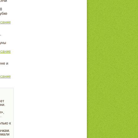
сячи
78
убке
исание
.
буны
исание
ене и
й
исание
еет
ни.
к»,
.
лько к
ачкам.
имали