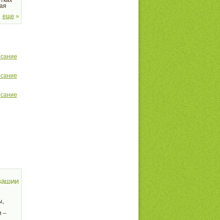
тках
ая
еще
»
исание
исание
исание
вашии
ы,
 –