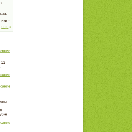
в,
сии.
лики –
еще
»
исание
 12
,
исание
исание
сячи
78
убке
исание