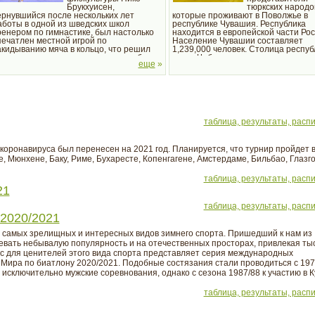
Брукхуисен,
тюркских народо
ернувшийся после нескольких лет
которые проживают в Поволжье в
аботы в одной из шведских школ
республике Чувашия. Республика
ренером по гимнастике, был настолько
находится в европейской части Рос
печатлен местной игрой по
Население Чувашии составляет
акидыванию мяча в кольцо, что решил
1,239,000 человек. Столица респуб
рганизовать аналогичную игру у себя на
город Чебоксары.
еще
»
одине.
таблица, результаты, расп
оронавируса был перенесен на 2021 год. Планируется, что турнир пройдет в
, Мюнхене, Баку, Риме, Бухаресте, Копенгагене, Амстердаме, Бильбао, Глазго
таблица, результаты, расп
21
таблица, результаты, расп
 2020/2021
з самых зрелищных и интересных видов зимнего спорта. Пришедший к нам из
оевать небывалую популярность и на отечественных просторах, привлекая ты
 для ценителей этого вида спорта представляет серия международных
 Мира по биатлону 2020/2021. Подобные состязания стали проводиться с 19
 исключительно мужские соревнования, однако с сезона 1987/88 к участию в К
таблица, результаты, расп