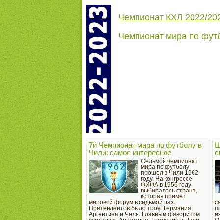
Чемпионат КХЛ 2022/20
Чемпионат мира по фут
7й Чемпионат мира по футболу в
Ш
Чили: самое интересное
с
Седьмой чемпионат
мира по футболу
прошел в Чили 1962
году. На конгрессе
ФИФА в 1956 году
выбиралось страна,
которая примет
мировой форум в седьмой раз.
с
Претендентов было трое: Германия,
п
Аргентина и Чили. Главным фаворитом
и