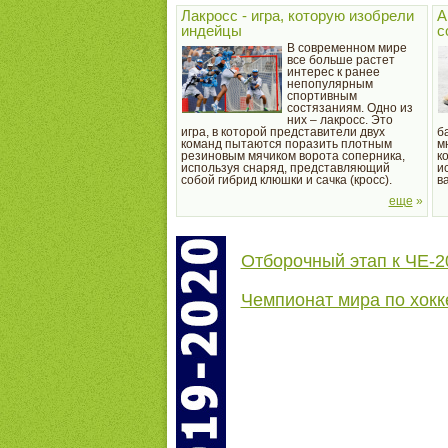
Лакросс - игра, которую изобрели
А
индейцы
с
В современном мире
все больше растет
интерес к ранее
непопулярным
спортивным
состязаниям. Одно из
них – лакросс. Это
игра, в которой представители двух
б
команд пытаются поразить плотным
м
резиновым мячиком ворота соперника,
к
используя снаряд, представляющий
и
собой гибрид клюшки и сачка (кросс).
в
н
еще
»
с
не
Отборочный этап к ЧE-2
Чемпионат мира по хокк