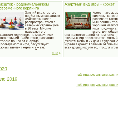
йсшток - родоначальником
Азартный вид игры - крокет!
овременного керлинга
Зимний вид спорта с
Крокет - это аза
необычным названием
вид игры, котора
«Айсшток» начал
развивает такти
распространяться в
мышления и тре
северных странах уже
хорошей меткост
в 16 веке. Многие
игра придумана,
называют его
всего, для обще
аварским керлингом, но между ними
она является одной из немногих
ного отличий. В айсштоке, название
любимых игр аристократов. Англий
оторого пошло от снаряда,
джентльмены и их дамы с удоволь
спользуемого в игре, отсутствует
играли в крокет. Главным отличием
ажный элемент керлинга – так
всех других игр это то, что для игры
азываемые «метелки». Да и вес самого
нужна особая физическая подготов
еще
»
наряда гораздо меньше – в айсштоке он
специальные условия.
...
020
таблица, результаты, расп
ею 2019
таблица, результаты, расп