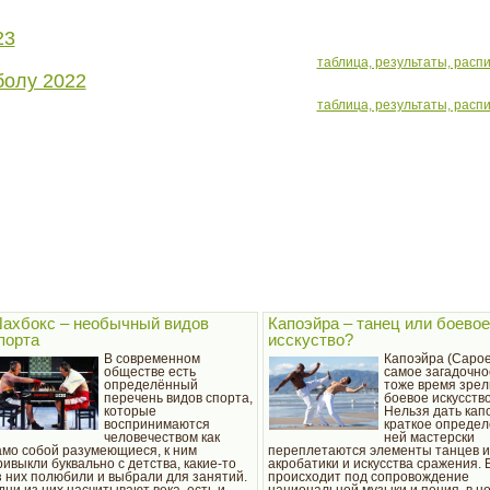
23
таблица, результаты, расп
болу 2022
таблица, результаты, расп
ахбокс – необычный видов
Капоэйра – танец или боевое
порта
исскуство?
В современном
Капоэйра (Capoei
обществе есть
самое загадочно
определённый
тоже время зре
перечень видов спорта,
боевое искусство
которые
Нельзя дать кап
воспринимаются
краткое определ
человечеством как
ней мастерски
амо собой разумеющиеся, к ним
переплетаются элементы танцев и 
ривыкли буквально с детства, какие-то
акробатики и искусства сражения. 
з них полюбили и выбрали для занятий.
происходит под сопровождение