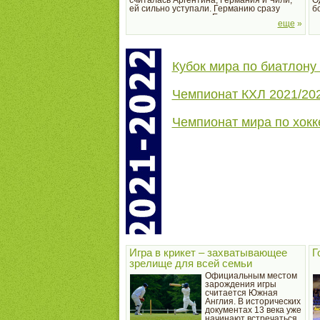
считалась Аргентина, Германия и Чили,
О
ей сильно уступали. Германию сразу
б
отклонили, так как в Европе проводились
и
еще
»
три прошлых больших турниров, а в Чили
ш
произошло сильнейшее...
н
он
Кубок мира по биатлону
Чемпионат КХЛ 2021/20
Чемпионат мира по хокк
Игра в крикет – захватывающее
Г
зрелище для всей семьи
Официальным местом
зарождения игры
считается Южная
Англия. В исторических
документах 13 века уже
начинают встречаться