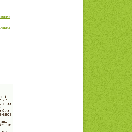
исание
исание
ra) –
е и в
лищное
.
оэйре
ение: в
игр,
Все это