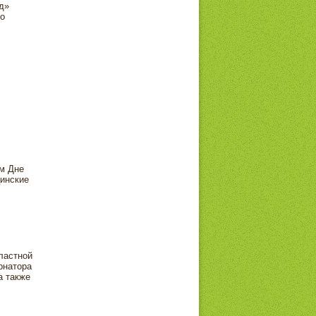
д»
го
м Дне
цинские
ластной
рнатора
а также