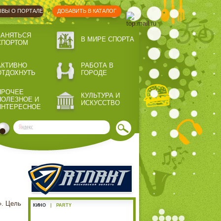
ВЫ О ПОРТАЛЕ
ДОБАВИТЬ В КАТАЛОГ
ЗАНЯТЬСЯ
В МИРЕ СПОРТА
СПОРТОМ
АКТИВНО
РАБОТА В
ОТДОХНУТЬ
ГОРОДЕ
ПРОЧЕЕ
КУЛЬТУРА И
ПОЛЕЗНОЕ И
ИСКУССТВО
ИНТЕРЕСНОЕ
». Цель
КИНО
|
PARTY