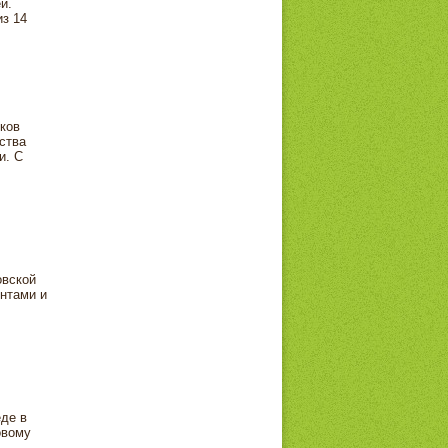
й.
из 14
ков
ства
и. С
овской
ентами и
де в
овому