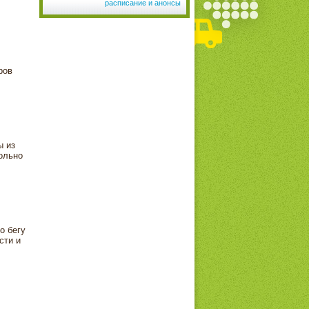
расписание и анонсы
ров
ы из
ольно
о бегу
сти и