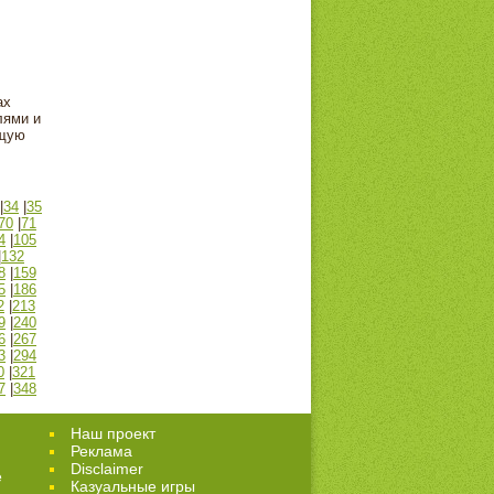
ах
лями и
ющую
|
34
|
35
70
|
71
4
|
105
|
132
8
|
159
5
|
186
2
|
213
9
|
240
6
|
267
3
|
294
0
|
321
7
|
348
Наш проект
Реклама
Disclaimer
е
Казуальные игры