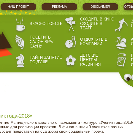
НАШ ПРОЕКТ
РЕКЛАМА
DISCLAIMER
ОТЗЫ
СХОДИТЬ В КИНО
ВКУСНО ПОЕСТЬ
СХОДИТЬ В
ТЕАТР
ПОСЕТИТЬ
ОТДОХНУТЬ В
САЛОН SPA/
КОМПАНИИ
САУНУ
ДЕТСКИЕ
НАЙТИ ЗАНЯТИЕ
ЦЕНТРЫ
ПО ДУШЕ
РАЗВИТИЯ
ик года-2018»
ятие Мытищинского школьного парламента - конкурс «Ученик года-2018
ожных для реализации проектов. В финал вышли 9 учашихся разных
рсант представил на суд жюри свой социальный проект.