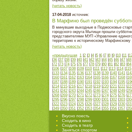
(читать новость)
17-04-2018
источник:
В Марфино был проведён суббот
В минувшие выходные в Подмосковье старто
городского округа Мытищи прошли субботни
представителями МУП «Управление единого
территорию к историческому Марфинскому
(читать новость)
«предыдущая
1
|
2
|
3
|
4
|
5
|
6
|
7
|
8
|
9
|
10
|
11
|
1
|
36
|
37
|
38
|
39
|
40
|
41
|
42
|
43
|
44
|
45
|
46
|
47
|
48
|
72
|
73
|
74
|
75
|
76
|
77
|
78
|
79
|
80
|
81
|
82
|
83
|
84
|
106
|
107
|
108
|
109
|
110
|
111
|
112
|
113
|
114
|
115
|
133
|
134
|
135
|
136
|
137
|
138
|
139
|
140
|
141
|
14
|
160
|
161
|
162
|
163
|
164
|
165
|
166
|
167
|
168
|
16
|
187
|
188
|
189
|
190
|
191
|
192
|
193
|
194
|
195
|
19
|
214
|
215
|
216
|
217
|
218
|
219
|
220
|
221
|
222
|
22
|
241
|
242
|
243
|
244
|
245
|
246
|
247
|
248
|
249
|
25
|
268
|
269
|
270
|
271
|
272
|
273
|
274
|
275
|
276
|
27
|
295
|
296
|
297
|
298
|
299
|
300
|
301
|
302
|
303
|
30
|
322
|
323
|
324
|
325
|
326
|
327
|
328
|
329
|
330
|
33
|
349
|
350
|
351
|
352
|
353
|
354
|
355
|
356
|
357
|
35
Вкусно поесть
Сходить в кино
Cходить в театр
Заняться спортом