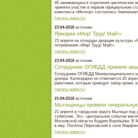
45 занимающихся отделения циклических в
приняли участие в первом официальном стар
комплекса «Метеор» состоялись Чемпионат 
(читать новость)
23-04-2018
источник:
Ярмарка «Мир! Труд! Май!»
23 апреля на площади дворцам культуры «
потребления «Мир! Труд! Май!».
(читать новость)
23-04-2018
источник:
Сотрудники ОГИБДД провели акци
Сотрудники ОГИБДД Межмуниципального уп
донора. Календарно он отмечается 20 апрел
работники, которые проводят забор крови, а
(читать новость)
21-04-2018
источник:
Мытищинцы провели генеральную
21 апреля в городском округе Мытищи под
субботник. Это - центральное событие меся
Московской области Андрея Воробьёва. В М
в мкр. Посёлок Пироговский и селе Марфин
(читать новость)