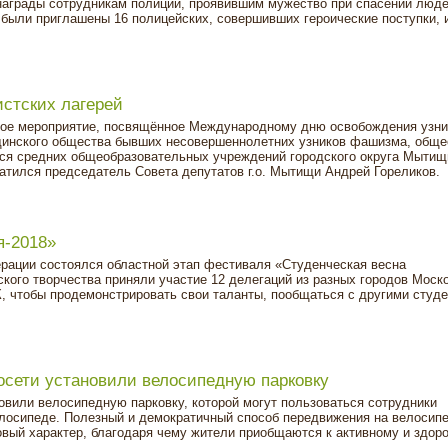
награды сотрудникам полиции, проявившим мужество при спасении люде
 были приглашены 16 полицейских, совершивших героические поступки, 
стских лагерей
ное мероприятие, посвящённое Международному дню освобождения узни
инского общества бывших несовершеннолетних узников фашизма, обще
еся средних общеобразовательных учреждений городского округа Мытищ
тился председатель Совета депутатов г.о. Мытищи Андрей Гореликов.
я-2018»
ерации состоялся областной этап фестиваля «Студенческая весна
кого творчества приняли участие 12 делегаций из разных городов Моск
К, чтобы продемонстрировать свои таланты, пообщаться с другими студ
сети установили велосипедную парковку
вили велосипедную парковку, которой могут пользоваться сотрудники
елосипеде. Полезный и демократичный способ передвижения на велосипе
вый характер, благодаря чему жители приобщаются к активному и здор