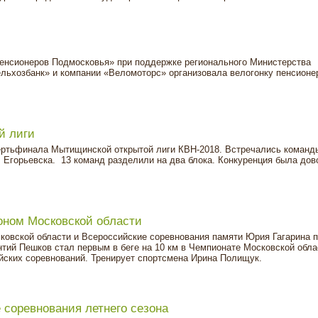
пенсионеров Подмосковья» при поддержке регионального Министерства
льхозбанк» и компании «Веломоторс» организовала велогонку пенсионе
й лиги
ертьфинала Мытищинской открытой лиги КВН-2018. Встречались команд
 Егорьевска. 13 команд разделили на два блока. Конкуренция была дов
оном Московской области
овской области и Всероссийские соревнования памяти Юрия Гагарина п
тий Пешков стал первым в беге на 10 км в Чемпионате Московской обла
йских соревнований. Тренирует спортсмена Ирина Полищук.
соревнования летнего сезона