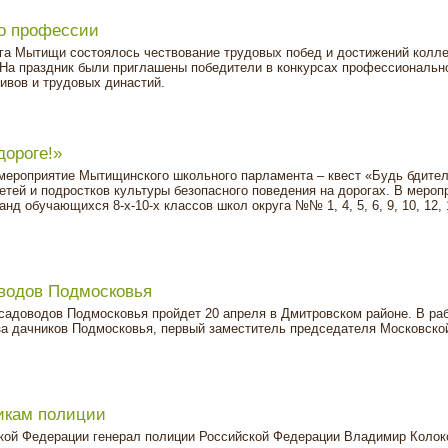
о профессии
уга Мытищи состоялось чествование трудовых побед и достижений колле
 На праздник были приглашены победители в конкурсах профессиональн
ивов и трудовых династий.
дороге!»
мероприятие Мытищинского школьного парламента – квест «Будь бдител
детей и подростков культуры безопасного поведения на дорогах. В мероп
нд обучающихся 8-х-10-х классов школ округа №№ 1, 4, 5, 6, 9, 10, 12, 1
водов Подмосковья
садоводов Подмосковья пройдет 20 апреля в Дмитровском районе. В ра
а дачников Подмосковья, первый заместитель председателя Московско
икам полиции
ской Федерации генерал полиции Российской Федерации Владимир Колок