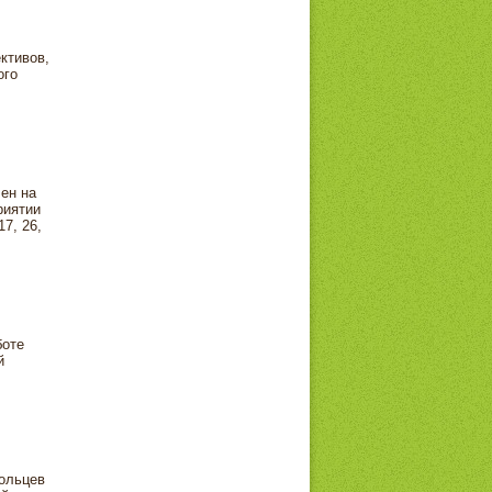
ктивов,
ого
ен на
риятии
7, 26,
боте
й
ольцев