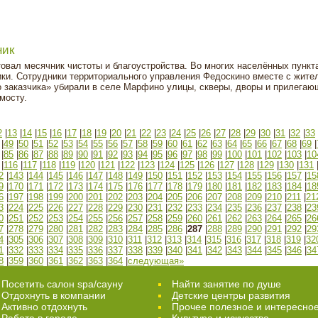
ник
вал месячник чистоты и благоустройства. Во многих населённых пункт
ки. Сотрудники территориального управления Федоскино вместе с жите
 заказчика» убирали в селе Марфино улицы, скверы, дворы и прилега
 мосту.
2
|
13
|
14
|
15
|
16
|
17
|
18
|
19
|
20
|
21
|
22
|
23
|
24
|
25
|
26
|
27
|
28
|
29
|
30
|
31
|
32
|
33
|
49
|
50
|
51
|
52
|
53
|
54
|
55
|
56
|
57
|
58
|
59
|
60
|
61
|
62
|
63
|
64
|
65
|
66
|
67
|
68
|
69
|
|
85
|
86
|
87
|
88
|
89
|
90
|
91
|
92
|
93
|
94
|
95
|
96
|
97
|
98
|
99
|
100
|
101
|
102
|
103
|
10
|
116
|
117
|
118
|
119
|
120
|
121
|
122
|
123
|
124
|
125
|
126
|
127
|
128
|
129
|
130
|
131
2
|
143
|
144
|
145
|
146
|
147
|
148
|
149
|
150
|
151
|
152
|
153
|
154
|
155
|
156
|
157
|
15
9
|
170
|
171
|
172
|
173
|
174
|
175
|
176
|
177
|
178
|
179
|
180
|
181
|
182
|
183
|
184
|
18
6
|
197
|
198
|
199
|
200
|
201
|
202
|
203
|
204
|
205
|
206
|
207
|
208
|
209
|
210
|
211
|
21
3
|
224
|
225
|
226
|
227
|
228
|
229
|
230
|
231
|
232
|
233
|
234
|
235
|
236
|
237
|
238
|
23
0
|
251
|
252
|
253
|
254
|
255
|
256
|
257
|
258
|
259
|
260
|
261
|
262
|
263
|
264
|
265
|
26
7
|
278
|
279
|
280
|
281
|
282
|
283
|
284
|
285
|
286
|
287
|
288
|
289
|
290
|
291
|
292
|
29
4
|
305
|
306
|
307
|
308
|
309
|
310
|
311
|
312
|
313
|
314
|
315
|
316
|
317
|
318
|
319
|
32
1
|
332
|
333
|
334
|
335
|
336
|
337
|
338
|
339
|
340
|
341
|
342
|
343
|
344
|
345
|
346
|
34
8
|
359
|
360
|
361
|
362
|
363
|
364
|
следующая»
Посетить салон spa/сауну
Найти занятие по душе
Отдохнуть в компании
Детские центры развития
Активно отдохнуть
Прочее полезное и интересно