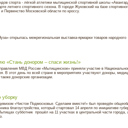
идов спорта - лёгкой атлетики мытищинской спортивной школы «Авангар
те летнего спортивного сезона. В городе Жуковский на базе спортивно
и Первенство Московской области по кроссу.
Яуза» открылась межрегиональная выставка-ярмарки товаров народного
ю «Стань донором – спаси жизнь!»
равления МВД России «Мытищинское» приняли участие в Национально
я. В этот день по всей стране в мероприятиях участвуют доноры, меди
 также донорские организации.
 уборку
 девизом «Чистое Подмосковье. Сделаем вместе!» был проведён общеоб
чника благоустройства, который стартовал 14 апреля по инициативе губе
ытищах субботник прошёл на 11 участках в центральной части города, 
о.