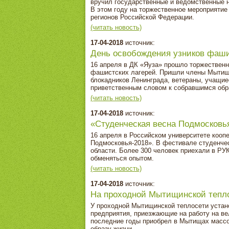
вручил государственные и ведомственные 
В этом году на торжественное мероприятие
регионов Российской Федерации.
(читать новость)
17-04-2018
источник:
День освобождения узников фаши
16 апреля в ДК «Яуза» прошло торжествен
фашистских лагерей. Пришли члены Мытищ
блокадников Ленинграда, ветераны, учащи
приветственным словом к собравшимся обра
(читать новость)
17-04-2018
источник:
«Студенческая весна Подмосковь
16 апреля в Российском университете кооп
Подмосковья-2018». В фестивале студенчес
области. Более 300 человек приехали в РУ
обменяться опытом.
(читать новость)
17-04-2018
источник:
На проходной Мытищинской тепло
У проходной Мытищинской теплосети устано
предприятия, приезжающие на работу на в
последние годы приобрел в Мытищах массо
образу жизни.