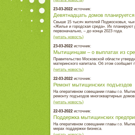
23-03-2022
источник:
Девятнадцать домов планируется 
Свыше 15 тысяч жителей Подмосковья, чьи 
«Жилье и городская среда». Их планируют 
первоначально, – до конца 2023 года.
(читать новость)
23-03-2022
источник:
Мытищинцам – о выплатах из сре
Правительство Московской области утверди
материнского капитала. Об этом сообщает 
(читать новость)
22-03-2022
источник:
Ремонт мытищинских подъездов
На оперативном совещании главы г.о. Мыт
ремонту подъездов многоквартирных домов
(читать новость)
22-03-2022
источник:
Поддержка мытищинских предпр
На оперативном совещании главы г.о. Мыт
мерах поддержки бизнеса.
(читать новость)