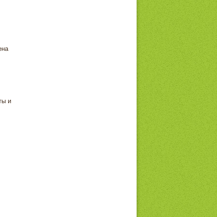
ена
ты и