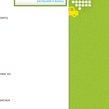
расписание и анонсы
оекту
тиях по
изисных