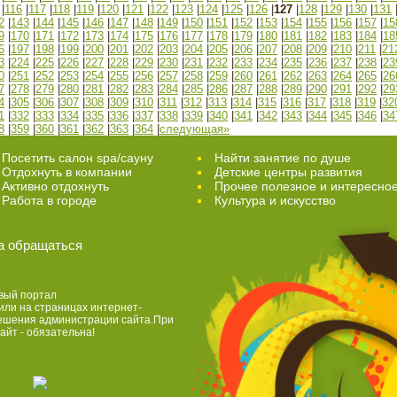
|
116
|
117
|
118
|
119
|
120
|
121
|
122
|
123
|
124
|
125
|
126
|
127
|
128
|
129
|
130
|
131
2
|
143
|
144
|
145
|
146
|
147
|
148
|
149
|
150
|
151
|
152
|
153
|
154
|
155
|
156
|
157
|
15
9
|
170
|
171
|
172
|
173
|
174
|
175
|
176
|
177
|
178
|
179
|
180
|
181
|
182
|
183
|
184
|
18
6
|
197
|
198
|
199
|
200
|
201
|
202
|
203
|
204
|
205
|
206
|
207
|
208
|
209
|
210
|
211
|
21
3
|
224
|
225
|
226
|
227
|
228
|
229
|
230
|
231
|
232
|
233
|
234
|
235
|
236
|
237
|
238
|
23
0
|
251
|
252
|
253
|
254
|
255
|
256
|
257
|
258
|
259
|
260
|
261
|
262
|
263
|
264
|
265
|
26
7
|
278
|
279
|
280
|
281
|
282
|
283
|
284
|
285
|
286
|
287
|
288
|
289
|
290
|
291
|
292
|
29
4
|
305
|
306
|
307
|
308
|
309
|
310
|
311
|
312
|
313
|
314
|
315
|
316
|
317
|
318
|
319
|
32
1
|
332
|
333
|
334
|
335
|
336
|
337
|
338
|
339
|
340
|
341
|
342
|
343
|
344
|
345
|
346
|
34
8
|
359
|
360
|
361
|
362
|
363
|
364
|
следующая»
Посетить салон spa/сауну
Найти занятие по душе
Отдохнуть в компании
Детские центры развития
Активно отдохнуть
Прочее полезное и интересно
Работа в городе
Культура и искусство
а обращаться
вый портал
или на страницах интернет-
решения администрации сайта.При
айт - обязательна!