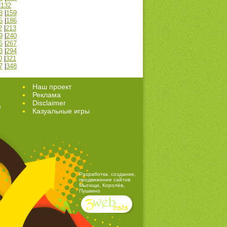
|
132
8
|
159
5
|
186
2
|
213
9
|
240
6
|
267
3
|
294
0
|
321
7
|
348
Наш проект
Реклама
Disclaimer
е
Казуальные игры
Разработка, создание,
продвижение сайтов
Мытищи, Королёв,
Пушкино