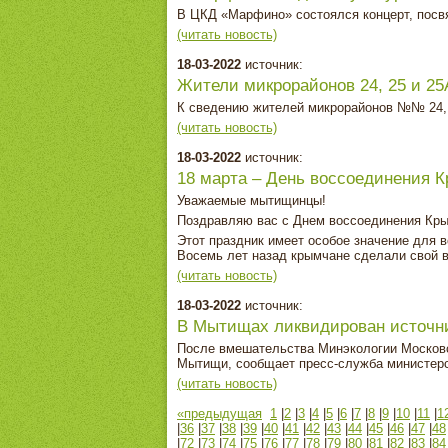
В ЦКД «Марфино» состоялся концерт, пос
(читать новость)
18-03-2022
источник:
Жители микрорайонов 24, 25 и 2
К сведению жителей микрорайонов №№ 24, 
(читать новость)
18-03-2022
источник:
18 марта – День воссоединения 
Уважаемые мытищинцы!
Поздравляю вас с Днем воссоединения Кры
Этот праздник имеет особое значение для 
Восемь лет назад крымчане сделали свой в
(читать новость)
18-03-2022
источник:
В Мытищах ликвидирован источни
После вмешательства Минэкологии Московск
Мытищи, сообщает пресс-служба министерс
(читать новость)
«предыдущая
1
|
2
|
3
|
4
|
5
|
6
|
7
|
8
|
9
|
10
|
11
|
1
|
36
|
37
|
38
|
39
|
40
|
41
|
42
|
43
|
44
|
45
|
46
|
47
|
48
|
72
|
73
|
74
|
75
|
76
|
77
|
78
|
79
|
80
|
81
|
82
|
83
|
84