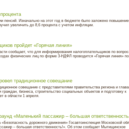
 процента
ии пенсий. Изначально на этот год в бюджете было заложено повышение 
ручил увеличить до 8,6 процента с учетом инфляции.
иков пройдет «Горячая линия»
асти сообщает, что для информирования налогоплательщиков по вопро
ходах физических лиц по форме 3-НДФЛ проводится «Горячая линия» по
провел традиционное совещание
диционное совещание с представителями правительства региона и глав
 граждан, бизнеса, строительство социальных объектов и подготовку к
ет в области 1 апреля.
аунд «Маленький пассажир – большая ответственность
а «Безопасность дорожного движения» Госавтоинспекция Московской об
ссажир – большая ответственность!». Об этом сообщает Мытищинское