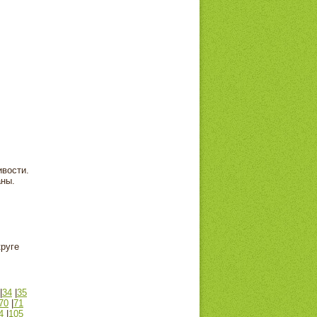
ивости.
аны.
круге
|
34
|
35
70
|
71
4
|
105