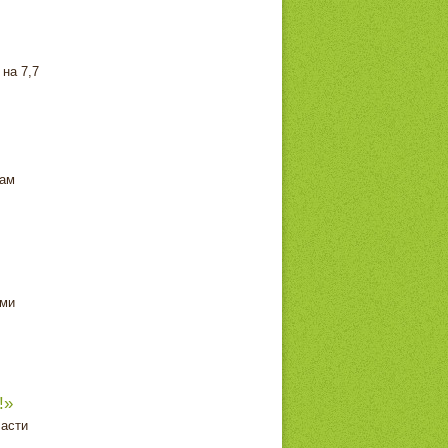
на 7,7
сам
ами
!»
ласти