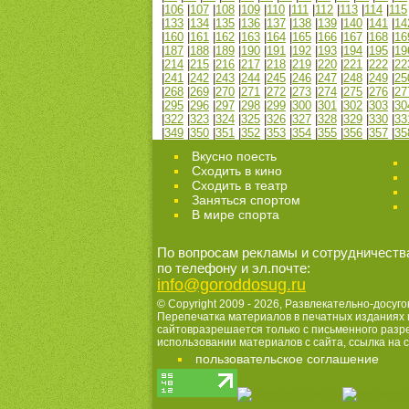
|
106
|
107
|
108
|
109
|
110
|
111
|
112
|
113
|
114
|
115
|
133
|
134
|
135
|
136
|
137
|
138
|
139
|
140
|
141
|
14
|
160
|
161
|
162
|
163
|
164
|
165
|
166
|
167
|
168
|
16
|
187
|
188
|
189
|
190
|
191
|
192
|
193
|
194
|
195
|
19
|
214
|
215
|
216
|
217
|
218
|
219
|
220
|
221
|
222
|
22
|
241
|
242
|
243
|
244
|
245
|
246
|
247
|
248
|
249
|
25
|
268
|
269
|
270
|
271
|
272
|
273
|
274
|
275
|
276
|
27
|
295
|
296
|
297
|
298
|
299
|
300
|
301
|
302
|
303
|
30
|
322
|
323
|
324
|
325
|
326
|
327
|
328
|
329
|
330
|
33
|
349
|
350
|
351
|
352
|
353
|
354
|
355
|
356
|
357
|
35
Вкусно поесть
Сходить в кино
Cходить в театр
Заняться спортом
В мире спорта
По вопросам рекламы и сотрудничеств
по телефону и эл.почте:
info@goroddosug.ru
© Copyright 2009 - 2026,
Развлекательно-досуго
Перепечатка материалов в печатных изданиях 
сайтовразрешается только с письменного раз
использовании материалов с сайта, ссылка на с
пользовательское соглашение