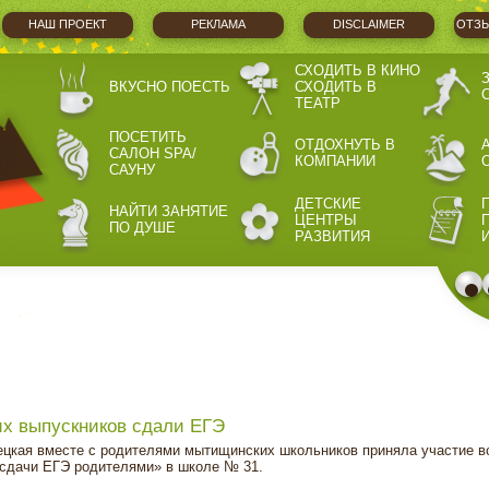
НАШ ПРОЕКТ
РЕКЛАМА
DISCLAIMER
ОТЗЫ
СХОДИТЬ В КИНО
ВКУСНО ПОЕСТЬ
СХОДИТЬ В
ТЕАТР
ПОСЕТИТЬ
ОТДОХНУТЬ В
САЛОН SPA/
КОМПАНИИ
САУНУ
ДЕТСКИЕ
НАЙТИ ЗАНЯТИЕ
ЦЕНТРЫ
ПО ДУШЕ
РАЗВИТИЯ
х выпускников сдали ЕГЭ
ецкая вместе с родителями мытищинских школьников приняла участие в
 сдачи ЕГЭ родителями» в школе № 31.