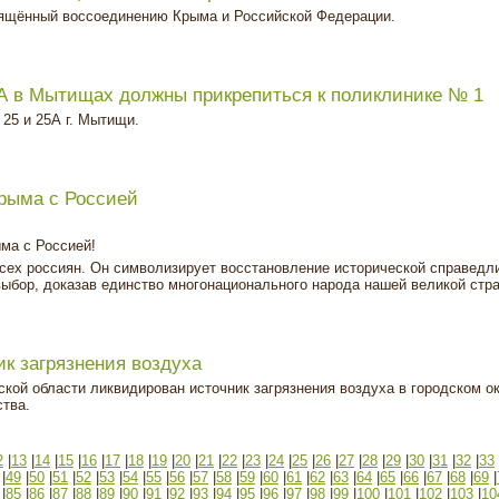
вящённый воссоединению Крыма и Российской Федерации.
5А в Мытищах должны прикрепиться к поликлинике № 1
25 и 25А г. Мытищи.
Крыма с Россией
ма с Россией!
всех россиян. Он символизирует восстановление исторической справедл
ыбор, доказав единство многонационального народа нашей великой стр
к загрязнения воздуха
ой области ликвидирован источник загрязнения воздуха в городском о
тва.
2
|
13
|
14
|
15
|
16
|
17
|
18
|
19
|
20
|
21
|
22
|
23
|
24
|
25
|
26
|
27
|
28
|
29
|
30
|
31
|
32
|
33
|
49
|
50
|
51
|
52
|
53
|
54
|
55
|
56
|
57
|
58
|
59
|
60
|
61
|
62
|
63
|
64
|
65
|
66
|
67
|
68
|
69
|
|
85
|
86
|
87
|
88
|
89
|
90
|
91
|
92
|
93
|
94
|
95
|
96
|
97
|
98
|
99
|
100
|
101
|
102
|
103
|
10