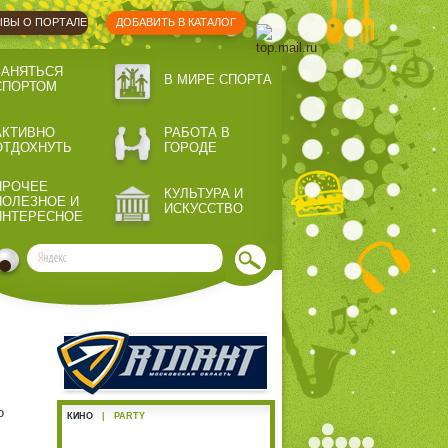
ВЫ О ПОРТАЛЕ
ДОБАВИТЬ В КАТАЛОГ
ЗАНЯТЬСЯ
В МИРЕ СПОРТА
СПОРТОМ
АКТИВНО
РАБОТА В
ОТДОХНУТЬ
ГОРОДЕ
ПРОЧЕЕ
КУЛЬТУРА И
ПОЛЕЗНОЕ И
ИСКУССТВО
ИНТЕРЕСНОЕ
о
КИНО
|
PARTY