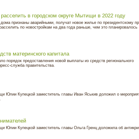
расселить в городском округе Мытищи в 2022 году
дома признаны аварийными, получат новое жилье по президентскому пр
расселить по новостройкам на два года раньше, чем это планировалось
дств материнского капитала
ло порядок предоставления новой выплаты из средств регионального
пресс-служба правительства.
ищи Юлии Купецкой заместитель главы Иван Яськив доложил о мероприя
.
инимателей
ищи Юлии Купецкой заместитель главы Ольга Гренц доложила об антикр