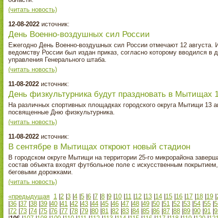
(читать новость)
12-08-2022
источник:
День Военно‑воздушных сил России
Ежегодно День Военно-воздушных сил России отмечают 12 августа. И
ведомству России был издан приказ, согласно которому вводился в 
управления Генерального штаба.
(читать новость)
11-08-2022
источник:
День физкультурника будут праздновать в Мытищах 1
На различных спортивных площадках городского округа Мытищи 13 а
посвященные Дню физкультурника.
(читать новость)
11-08-2022
источник:
В сентябре в Мытищах откроют новый стадион
В городском округе Мытищи на территории 25-го микрорайона заверша
состав объекта входят футбольное поле с искусственным покрытием,
беговыми дорожками.
(читать новость)
«предыдущая
1
|
2
|
3
|
4
|
5
|
6
|
7
|
8
|
9
|
10
|
11
|
12
|
13
|
14
|
15
|
16
|
17
|
18
|
19
|
|
36
|
37
|
38
|
39
|
40
|
41
|
42
|
43
|
44
|
45
|
46
|
47
|
48
|
49
|
50
|
51
|
52
|
53
|
54
|
55
|
5
|
72
|
73
|
74
|
75
|
76
|
77
|
78
|
79
|
80
|
81
|
82
|
83
|
84
|
85
|
86
|
87
|
88
|
89
|
90
|
91
|
9