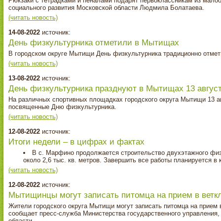
Рюкзаки с тетрадками и пеналами подарят первоклассникам из мало
социального развития Московской области Людмила Болатаева.
(читать новость)
14-08-2022
источник:
День физкультурника отметили в Мытищах
В городском округе Мытищи День физкультурника традиционно отме
(читать новость)
13-08-2022
источник:
День физкультурника празднуют в Мытищах 13 авгус
На различных спортивных площадках городского округа Мытищи 13 а
посвященные Дню физкультурника.
(читать новость)
12-08-2022
источник:
Итоги недели – в цифрах и фактах
В с. Марфино продолжается строительство двухэтажного фи
около 2,6 тыс. кв. метров. Завершить все работы планируется в 
(читать новость)
12-08-2022
источник:
Мытищинцы могут записать питомца на прием в ветк
Жители городского округа Мытищи могут записать питомца на прием
сообщает пресс-служба Министерства государственного управления,
области.