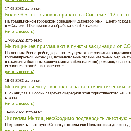
17-08-2022
источник:
Более 6,5 тыс вызовов принято в «Системе‑112» в г.о
На традиционном городском совещании директор МКУ «Центр гражда
в «Системе-112» принято и обработано 6519 вызовов.
(читать новость)
17-08-2022
источник:
Мытищинцев приглашают в пункты вакцинации от CO
По данным Роспотребнадзора, на текущем этапе развития эпидемичес
коронавирусной инфекции, возобновление ограничительных мер не тре
(пожилым и больным хроническими заболеваниями) рекомендовано но
скопления людей, на транспорте.
(читать новость)
16-08-2022
источник:
Мытищинцы могут воспользоваться туристическим к
С 25 августа в России стартует очередной этап туристического кешбэ
стране.
(читать новость)
16-08-2022
источник:
Жителям Мытищ необходимо подтвердить льготную «
Подтвердить льготную «Стрелку» школьники Подмосковья должны до 
(читать новость)