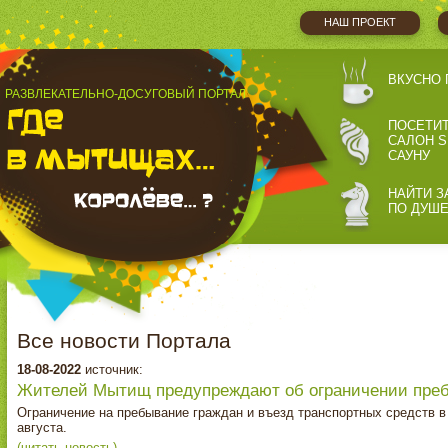
НАШ ПРОЕКТ
ВКУСНО 
РАЗВЛЕКАТЕЛЬНО-ДОСУГОВЫЙ ПОРТАЛ
ПОСЕТИ
САЛОН S
САУНУ
НАЙТИ З
ПО ДУШ
Все новости Портала
18-08-2022
источник:
Жителей Мытищ предупреждают об ограничении преб
Ограничение на пребывание граждан и въезд транспортных средств в
августа.
(читать новость)