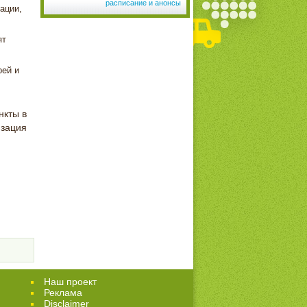
расписание и анонсы
ации,
ят
рей и
нкты в
изация
Наш проект
Реклама
Disclaimer