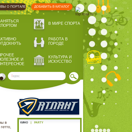
ВЫ О ПОРТАЛЕ
ДОБАВИТЬ В КАТАЛОГ
ЗАНЯТЬСЯ
В МИРЕ СПОРТА
СПОРТОМ
АКТИВНО
РАБОТА В
ОТДОХНУТЬ
ГОРОДЕ
ПРОЧЕЕ
КУЛЬТУРА И
ПОЛЕЗНОЕ И
ИСКУССТВО
ИНТЕРЕСНОЕ
ны в
КИНО
|
PARTY
гетто,