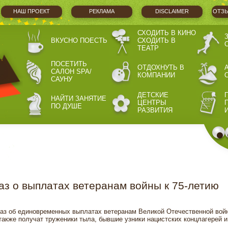
НАШ ПРОЕКТ
РЕКЛАМА
DISCLAIMER
ОТЗЫ
СХОДИТЬ В КИНО
ВКУСНО ПОЕСТЬ
СХОДИТЬ В
ТЕАТР
ПОСЕТИТЬ
ОТДОХНУТЬ В
САЛОН SPA/
КОМПАНИИ
САУНУ
ДЕТСКИЕ
НАЙТИ ЗАНЯТИЕ
ЦЕНТРЫ
ПО ДУШЕ
РАЗВИТИЯ
аз о выплатах ветеранам войны к 75‑летию
аз об единовременных выплатах ветеранам Великой Отечественной вой
акже получат труженики тыла, бывшие узники нацистских концлагерей и 