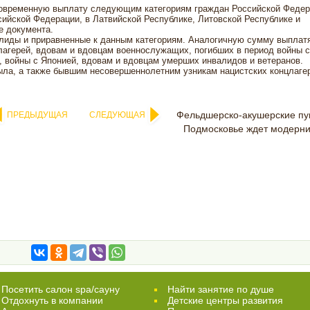
иновременную выплату следующим категориям граждан Российской Федер
ийской Федерации, в Латвийской Республике, Литовской Республике и
е документа.
алиды и приравненные к данным категориям. Аналогичную сумму выплат
агерей, вдовам и вдовцам военнослужащих, погибших в период войны с
 войны с Японией, вдовам и вдовцам умерших инвалидов и ветеранов.
ыла, а также бывшим несовершеннолетним узникам нацистских концлаге
Фельдшерско‑акушерские пу
ПРЕДЫДУЩАЯ
СЛЕДУЮЩАЯ
Подмосковье ждет модерн
Посетить салон spa/сауну
Найти занятие по душе
Отдохнуть в компании
Детские центры развития