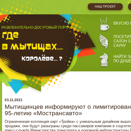
НАШ ПРОЕКТ
ВКУСНО 
РАЗВЛЕКАТЕЛЬНО-ДОСУГОВЫЙ ПОРТАЛ
ПОСЕТИ
САЛОН S
САУНУ
НАЙТИ З
ПО ДУШ
03.11.2021
Мытищинцев информируют о лимитированн
95‑летию «Мострансавто»
Ограниченная коллекция карт «Тройка» с уникальным дизайном вышла
продажи, они будут разыграны среди пассажиров компании в соцсетя
пресс-служба Министерства транспорта и дорожной инфраструктуры 