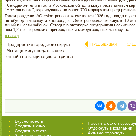
«Сегодня жители и гости Московской области могут расплатиться карт
"Мострансавто", курсирующих по более 700 маршрутам предприятия»,
Годом рождения АО «Мострансавто» считается 1926 год - когда отде
автобус для маршрута «Богородск - Электропередача». Спустя 10 ле
линий в шести районах. Сегодня в автопарке предприятия насчитывает
чем 1,2 тыс. городских, пригородных и междугородных маршрутах.
« назад
Предприятия городского округа
ПРЕДЫДУЩАЯ
СЛЕ
Мытищи могут подать заявку
онлайн на вакцинацию от гриппа
Вкусно поесть
Посетить салон spa/сау
Сходить в кино
Отдохнуть в компании
Cходить в театр
Активно отдохнуть
Заняться спортом