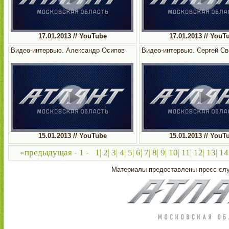
17.01.2013 // YouTube
17.01.2013 // YouT
Видео-интервью. Александр Осипов
Видео-интервью. Сергей Св
15.01.2013 // YouTube
15.01.2013 // YouT
«предыдущая
-
1
-
1
|
2
|
3
|
4
|
5
|
6
|
7
|
8
|
9
|
10
|
11
|
12
|
13
|
14
Материалы предоставлены пресс-с