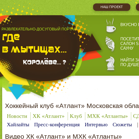
НАШ ПРОЕКТ
ВКУСНО 
РАЗВЛЕКАТЕЛЬНО-ДОСУГОВЫЙ ПОРТАЛ
ПОСЕТИ
САЛОН S
САУНУ
НАЙТИ З
ПО ДУШ
Хоккейный клуб «Атлант» Московская обла
Новости
ХК «Атлант»
Клуб
МХК «Атланты»
С
Хайлайты
Пресс-конференция
Интервью
Сюжеты
Видео ХК «Атлант» и МХК «Атланты»