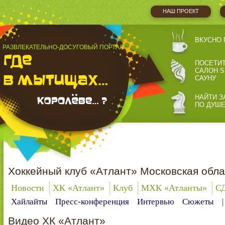
НАШ ПРОЕКТ
ВКУСНО 
РАЗВЛЕКАТЕЛЬНО-ДОСУГОВЫЙ ПОРТАЛ
ПОСЕТИ
САЛОН S
САУНУ
НАЙТИ З
ПО ДУШ
Хоккейный клуб «Атлант» Московская обла
Новости
ХК «Атлант»
Клуб
МХК «Атланты»
С
Хайлайты
Пресс-конференция
Интервью
Сюжеты
Видео ХК «Атлант»