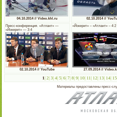
04.10.2014 // Video.khl.ru
02.10.2014 // YouT
Пресс-конференция. «Атлант» —
«Йокерит» – «Атлант» – 4:2
«Йокерит» — 3:4
02.10.2014 // YouTube
27.09.2014 // Video.k
1
|
2
|
3
|
4
|
5
|
6
|
7
|
8
|
9
|
10
|
11
|
12
|
13
|
14
|
15
Материалы предоставлены пресс-с