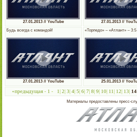
27.01.2013 // YouTube
27.01.2013 // YouT
Будь всегда с командой!
«Торпедо» – «Атлант» – 3:5
27.01.2013 // YouTube
25.01.2013 // YouT
«предыдущая
-
1
-
1
|
2
|
3
|
4
|
5
|
6
|
7
|
8
|
9
|
10
|
11
|
12
|
13
|
14
Материалы предоставлены пресс-с