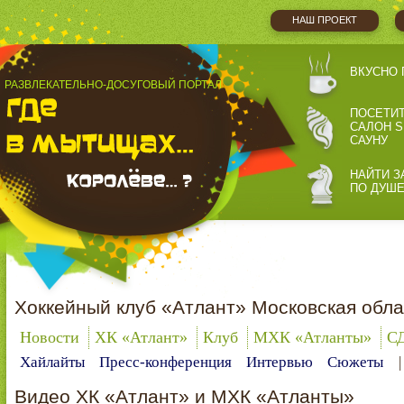
НАШ ПРОЕКТ
ВКУСНО 
РАЗВЛЕКАТЕЛЬНО-ДОСУГОВЫЙ ПОРТАЛ
ПОСЕТИ
САЛОН S
САУНУ
НАЙТИ З
ПО ДУШ
Хоккейный клуб «Атлант» Московская обла
Новости
ХК «Атлант»
Клуб
МХК «Атланты»
С
Хайлайты
Пресс-конференция
Интервью
Сюжеты
Видео ХК «Атлант» и МХК «Атланты»