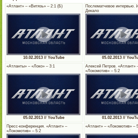
«Атлант» – «Витязь» – 2:1 (Б)
Послематчевое интервью. 
Декало
10.02.2013 // YouTube
05.02.2013 // YouT
«Атланты» – «Локо» – 3:1
Алексей Петров. «Атлант» 
«Локомотив» – 5:2
05.02.2013 // YouTube
01.02.2013 // YouT
Пресс-конференция. «Атлант» –
«Атлант» – «Локомотив» – 5
«Локомотив» – 5:2