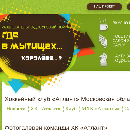
НАШ ПРОЕКТ
ВКУСНО 
РАЗВЛЕКАТЕЛЬНО-ДОСУГОВЫЙ ПОРТАЛ
ПОСЕТИ
САЛОН S
САУНУ
НАЙТИ З
ПО ДУШ
Хоккейный клуб «Атлант» Московская обла
Новости
ХК «Атлант»
Клуб
МХК «Атланты»
С
Фотогалереи команды ХК «Атлант»