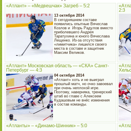
«Атлант» – «Медвешчак» Загреб – 5:2
«Атла
2:3
13 октября 2014
В сегодняшнем составе
появились опытные Вячеслав
Козлов и Игорь Радулов вместо
приболевшего Андрея
Таратухина и юного Вячеслава
Лещенко. Из-за отсутствия
«лимитчика» лишился своего
места в составе и защитник
Максим Великов.
«Атлант» Московская область — «СКА» Санкт-
«Атла
Петербург — 4:3
Хельс
04 октября 2014
«Атлант» хоть и не выиграл
прошлый матч, но очко завоевал
при очень неплохой игре.
Поэтому, наверняка, тренерский
штаб во главе с Алексеем
Кудашовым не внёс изменения
в состав команды.
«Атланты» – «Динамо-Шинник» – 5:0
«Атла