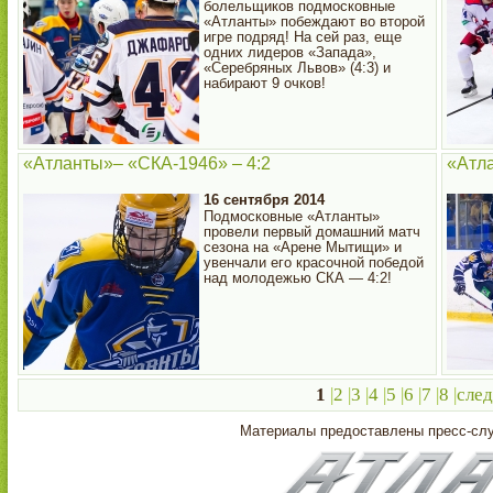
болельщиков подмосковные
«Атланты» побеждают во второй
игре подряд! На сей раз, еще
одних лидеров «Запада»,
«Серебряных Львов» (4:3) и
набирают 9 очков!
«Атланты»– «СКА-1946» – 4:2
«Атла
16 сентября 2014
Подмосковные «Атланты»
провели первый домашний матч
сезона на «Арене Мытищи» и
увенчали его красочной победой
над молодежью СКА — 4:2!
1
|
2
|
3
|
4
|
5
|
6
|
7
|
8
|
сле
Материалы предоставлены пресс-с