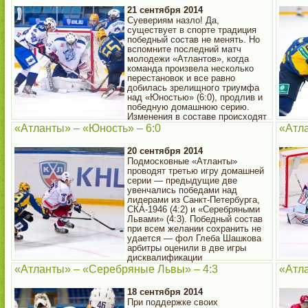
21 сентября 2014
Суевериям назло! Да,
существует в спорте традиция
победный состав не менять. Но
вспомните последний матч
молодежи «Атлантов», когда
команда произвела несколько
перестановок и все равно
добилась зрелищного триумфа
над «Юностью» (6:0), продлив и
победную домашнюю серию.
Изменения в составе происходят
и перед игрой с другим соперником из Белоруссии,
«Атланты» – «Юность» – 6:0
«Атла
«Динамо-Шинником» из Бобруйска.
20 сентября 2014
Подмосковные «Атланты»
проводят третью игру домашней
серии — предыдущие две
увенчались победами над
лидерами из Санкт-Петербурга,
СКА-1946 (4:2) и «Серебряными
Львами» (4:3). Победный состав
при всем желании сохранить не
удается — фол Глеба Шашкова
арбитры оценили в две игры
дисквалификации
«Атланты» – «Серебряные Львы» – 4:3
«Атла
18 сентября 2014
При поддержке своих