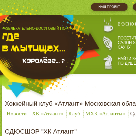
НАШ ПРОЕКТ
ВКУСНО 
РАЗВЛЕКАТЕЛЬНО-ДОСУГОВЫЙ ПОРТАЛ
ПОСЕТИ
САЛОН S
САУНУ
НАЙТИ З
ПО ДУШ
Хоккейный клуб «Атлант» Московская обла
Новости
ХК «Атлант»
Клуб
МХК «Атланты»
С
СДЮСШОР "ХК Атлант"