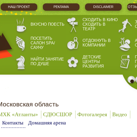
НАШ ПРОЕКТ
РЕКЛАМА
DISCLAIMER
ОТЗЫ
СХОДИТЬ В КИНО
ВКУСНО ПОЕСТЬ
СХОДИТЬ В
ТЕАТР
ПОСЕТИТЬ
ОТДОХНУТЬ В
САЛОН SPA/
КОМПАНИИ
САУНУ
ДЕТСКИЕ
НАЙТИ ЗАНЯТИЕ
ЦЕНТРЫ
ПО ДУШЕ
РАЗВИТИЯ
Московская область
МХК «Атланты»
СДЮCШОР
Фотогалерея
Видео
Контакты
Домашняя арена