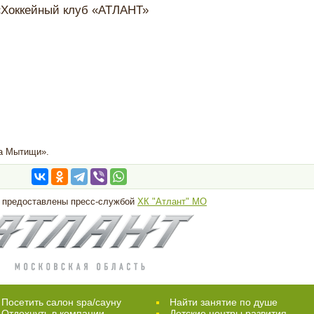
«Хоккейный клуб «АТЛАНТ»
на Мытищи».
 предоставлены пресс-службой
ХК "Атлант" МО
Посетить салон spa/сауну
Найти занятие по душе
Отдохнуть в компании
Детские центры развития