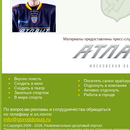
Материалы предоставлены пресс-с
Вкусно поесть
Посетить салон spa/сау
Сходить в кино
Отдохнуть в компании
Cходить в театр
Активно отдохнуть
Заняться спортом
Работа в городе
В мире спорта
По вопросам рекламы и сотрудничества обращаться
по телефону и эл.почте:
info@goroddosug.ru
© Copyright 2009 - 2026,
Развлекательно-досуговый портал
Перепечатка материалов в печатных изданиях или на страницах интернет-