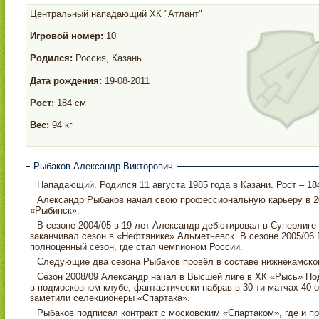
Центральный нападающий
ХК "Атлант"
Игровой номер:
10
Родился:
Россия, Казань
Дата рождения:
19-08-2011
Рост:
184 см
Вес:
94 кг
Рыбаков Александр Викторович
Нападающий. Родился 11 августа 1985 года в Казани. Рост – 184 
Александр Рыбаков начал свою профессиональную карьеру в 20
«Рыбинск».
В сезоне 2004/05 в 19 лет Александр дебютировал в Суперлиге в составе казанского «Ак Барса», однако
заканчивал сезон в «Нефтянике» Альметьевск. В сезоне 2005/06 Рыбаков вернулся в Казань, проведя в «Ак Барсе»
полноценный сезон, где стал чемпионом России.
Следующие два сезона Рыбаков провёл в составе нижнекамско
Сезон 2008/09 Александр начал в Высшей лиге в ХК «Рысь» Подольск. Рыбаков провел первую половину сезона
в подмосковном клубе, фантастически набрав в 30-ти матчах 40 очков (14 + 26). Центрального нападающего
заметили селекционеры «Спартака».
Рыбаков подписал контракт с московским «Спартаком», где и пр