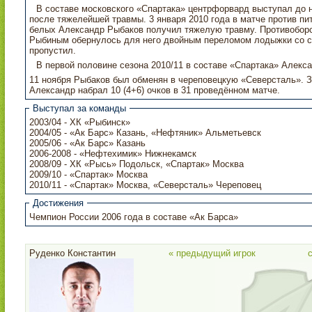
В составе московского «Спартака» центрфорвард выступал до ноября 2010 года. Сезон 2010/11 Александр начал
после тяжелейшей травмы. 3 января 2010 года в матче против питерского СКА ведущий на тот момент игрок красно-
белых Александр Рыбаков получил тяжелую травму. Противоборство с бывшим капитаном «Спартака» –
Рыбиным обернулось для него двойным переломом лодыжки со смещением. Остаток сезона 2009/10 Александр
пропустил.
В первой половине сезона 2010/11 в составе «Спартака» Алекса
11 ноября Рыбаков был обменян в череповецкую «Северсталь». За неполный сезон в составе череповчан
Александр набрал 10 (4+6) очков в 31 проведённом матче.
Выступал за команды
2003/04 - ХК «Рыбинск»
2004/05 - «Ак Барс» Казань, «Нефтяник» Альметьевск
2005/06 - «Ак Барс» Казань
2006-2008 - «Нефтехимик» Нижнекамск
2008/09 - ХК «Рысь» Подольск, «Спартак» Москва
2009/10 - «Спартак» Москва
2010/11 - «Спартак» Москва, «Северсталь» Череповец
Достижения
Чемпион России 2006 года в составе «Ак Барса»
Руденко Константин
« предыдущий игрок