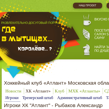
НАШ ПРОЕКТ
ВКУСНО 
РАЗВЛЕКАТЕЛЬНО-ДОСУГОВЫЙ ПОРТАЛ
ПОСЕТИ
САЛОН S
САУНУ
НАЙТИ З
ПО ДУШ
Хоккейный клуб «Атлант» Московская обла
Новости
ХК «Атлант»
Клуб
МХК «Атланты»
С
Игроки
Тренерский штаб
Административный штаб
Т
Игроки ХК "Атлант" -
Рыбаков Александр