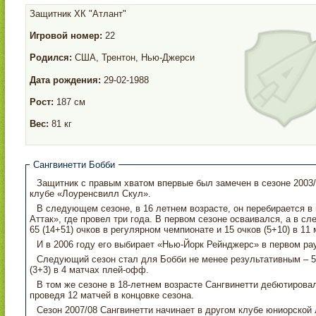
Защитник
ХК "Атлант"
Игровой номер:
22
Родился:
США, Трентон, Нью-Джерси
Дата рождения:
29-02-1988
Рост:
187 см
Вес:
81 кг
Сангвинетти Бобби
Защитник с правым хватом впервые был замечен в сезоне 2003/04 в американской школьной хоккейной
клубе «Лоуренсвилл Скул».
В следующем сезоне, в 16 летнем возрасте, он перебирается в юниорскую лигу Онтарио в ком
Аттак», где провел три года. В первом сезоне осваивался, а в следующем становится лидером, набрав в 68 матчах
И в 2006 году его выбирает «Нью-Йорк Рейнджерс» в первом ра
Следующий сезон стал для Бобби не менее результативным – 53 очка (23+30) в 67 матчах регулярки 
(3+3) в 4 матчах плей-офф.
В том же сезоне в 18-летнем возрасте Сангвинетти дебютировал в АХЛ в команде «Хартфо
проведя 12 матчей в концовке сезона.
Сезон 2007/08 Сангвинетти начинает в другом клубе юниорской лиги Онтарио «Брэмптон Баталлион», на