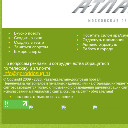
Вкусно поесть
Посетить салон spa/сау
Сходить в кино
Отдохнуть в компании
Cходить в театр
Активно отдохнуть
Заняться спортом
Работа в городе
В мире спорта
По вопросам рекламы и сотрудничества обращаться
по телефону и эл.почте:
info@goroddosug.ru
© Copyright 2009 - 2026,
Развлекательно-досуговый портал
Перепечатка материалов в печатных изданиях или на страницах интернет-
сайтовразрешается только с письменного разрешения администрации сай
использовании материалов с сайта, ссылка на сайт - обязательна!
пользовательское соглашение