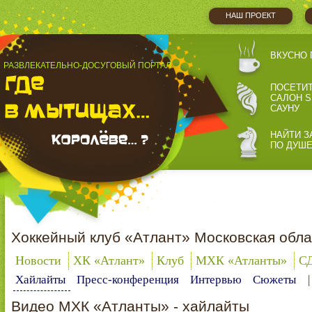
НАШ ПРОЕКТ
ВКУСНО 
РАЗВЛЕКАТЕЛЬНО-ДОСУГОВЫЙ ПОРТАЛ
ПОСЕТИ
САЛОН S
САУНУ
НАЙТИ З
ПО ДУШ
Хоккейный клуб «Атлант» Московская обла
Новости
ХК «Атлант»
Клуб
МХК «Атланты»
С
Хайлайты
Пресс-конференция
Интервью
Сюжеты
Видео МХК «Атланты» - хайлайты