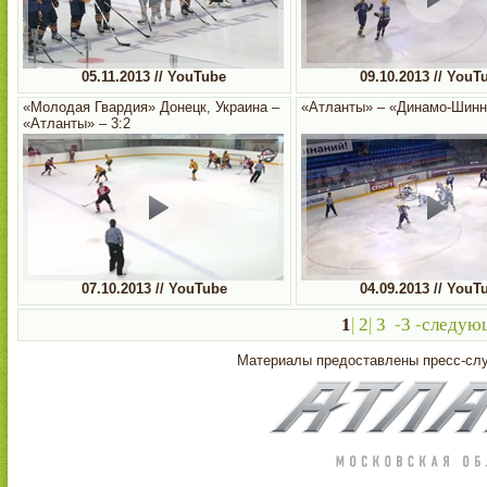
05.11.2013 // YouTube
09.10.2013 // YouT
«Молодая Гвардия» Донецк, Украина –
«Атланты» – «Динамо-Шинни
«Атланты» – 3:2
07.10.2013 // YouTube
04.09.2013 // YouT
1
|
2
|
3
-
3
-
следую
Материалы предоставлены пресс-с