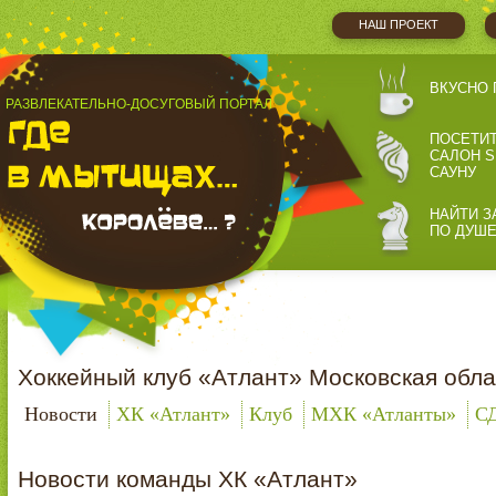
НАШ ПРОЕКТ
ВКУСНО 
РАЗВЛЕКАТЕЛЬНО-ДОСУГОВЫЙ ПОРТАЛ
ПОСЕТИ
САЛОН S
САУНУ
НАЙТИ З
ПО ДУШ
Хоккейный клуб «Атлант» Московская обла
Новости
ХК «Атлант»
Клуб
МХК «Атланты»
С
Новости команды ХК «Атлант»