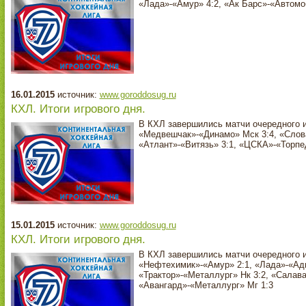
«Лада»-«Амур» 4:2, «Ак Барс»-«Автомо
16.01.2015
источник:
www.goroddosug.ru
КХЛ. Итоги игрового дня.
В КХЛ завершились матчи очередного и
«Медвешчак»-«Динамо» Мск 3:4, «Слова
«Атлант»-«Витязь» 3:1, «ЦСКА»-«Торпе
15.01.2015
источник:
www.goroddosug.ru
КХЛ. Итоги игрового дня.
В КХЛ завершились матчи очередного и
«Нефтехимик»-«Амур» 2:1, «Лада»-«Адм
«Трактор»-«Металлург» Нк 3:2, «Салав
«Авангард»-«Металлург» Мг 1:3