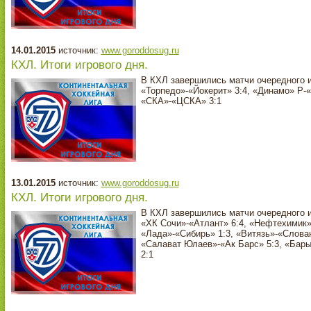
14.01.2015
источник:
www.goroddosug.ru
КХЛ. Итоги игрового дня.
В КХЛ завершились матчи очередного и
«Торпедо»-«Йокерит» 3:4, «Динамо» Р-
«СКА»-«ЦСКА» 3:1
13.01.2015
источник:
www.goroddosug.ru
КХЛ. Итоги игрового дня.
В КХЛ завершились матчи очередного и
«ХК Сочи»-«Атлант» 6:4, «Нефтехимик»
«Лада»-«Сибирь» 1:3, «Витязь»-«Слован
«Салават Юлаев»-«Ак Барс» 5:3, «Бары
2:1