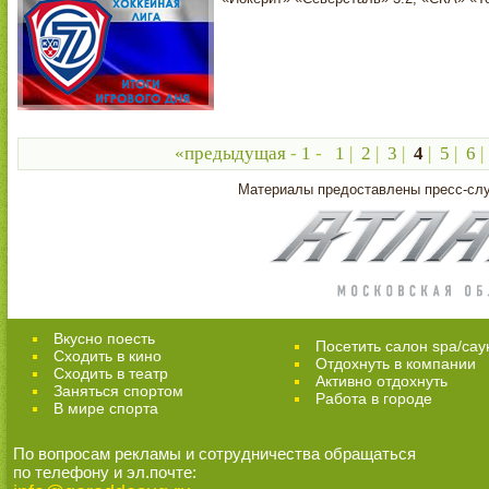
«предыдущая
-
1
-
1
|
2
|
3
|
4
|
5
|
6
Материалы предоставлены пресс-с
Вкусно поесть
Посетить салон spa/сау
Сходить в кино
Отдохнуть в компании
Cходить в театр
Активно отдохнуть
Заняться спортом
Работа в городе
В мире спорта
По вопросам рекламы и сотрудничества обращаться
по телефону и эл.почте: