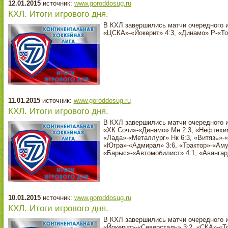
12.01.2015
источник:
www.goroddosug.ru
КХЛ. Итоги игрового дня.
В КХЛ завершились матчи очередного и
«ЦСКА»-«Йокерит» 4:3, «Динамо» Р-«То
11.01.2015
источник:
www.goroddosug.ru
КХЛ. Итоги игрового дня.
В КХЛ завершились матчи очередного и
«ХК Сочи»-«Динамо» Мн 2:3, «Нефтехим
«Лада»-«Металлург» Нк 6:3, «Витязь»-
«Югра»-«Адмирал» 3:6, «Трактор»-«Аму
«Барыс»-«Автомобилист» 4:1, «Авангар
10.01.2015
источник:
www.goroddosug.ru
КХЛ. Итоги игрового дня.
В КХЛ завершились матчи очередного и
«Йокерит»-«Северсталь» 3:2, «СКА»-«Т