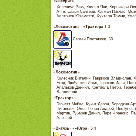
«Йокерит»
Хелениус Рику, Каутто Яни, Корпикари Ос
Атте, Саари Сантери, Хагман Никлас, Мозе
Аалтонен Юхаматти, Хухтала Томми, Умар
«Локомотив»
-
«Трактор»
1:0
Сергей Плотников, 60
---
«Локомотив»
Колесник Виталий, Гавриков Владислав, 
Егор, Любушкин Илья, Горохов Илья, Плэт
Апальков Даниил, Контиола Петри, Тёрнбе
Владислав
«Трактор»
Гарнетт Майкл, Куинт Дерон, Бородкин А
Пиганович Олег, Попов Андрей, Пестунов 
Мартин, Губарев Данил, Паре Франсис, Па
Алексей
«Витязь»
-
«Югра»
3:4