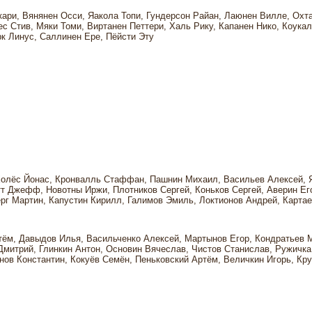
кари, Вянянен Осси, Яакола Топи, Гундерсон Райан, Лаюнен Вилле, Охт
с Стив, Мяки Томи, Виртанен Петтери, Халь Рику, Капанен Нико, Коукал
к Линус, Саллинен Ере, Пёйсти Эту
Холёс Йонас, Кронвалль Стаффан, Пашнин Михаил, Васильев Алексей, 
т Джефф, Новотны Иржи, Плотников Сергей, Коньков Сергей, Аверин Ег
рг Мартин, Капустин Кирилл, Галимов Эмиль, Локтионов Андрей, Картае
ртём, Давыдов Илья, Васильченко Алексей, Мартынов Егор, Кондратьев 
Дмитрий, Глинкин Антон, Основин Вячеслав, Чистов Станислав, Ружичка
нов Константин, Кокуёв Семён, Пеньковский Артём, Величкин Игорь, Кр