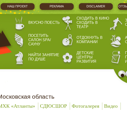
НАШ ПРОЕКТ
РЕКЛАМА
DISCLAIMER
ОТЗЫ
СХОДИТЬ В КИНО
ВКУСНО ПОЕСТЬ
СХОДИТЬ В
ТЕАТР
ПОСЕТИТЬ
ОТДОХНУТЬ В
САЛОН SPA/
КОМПАНИИ
САУНУ
ДЕТСКИЕ
НАЙТИ ЗАНЯТИЕ
ЦЕНТРЫ
ПО ДУШЕ
РАЗВИТИЯ
Московская область
МХК «Атланты»
СДЮCШОР
Фотогалерея
Видео