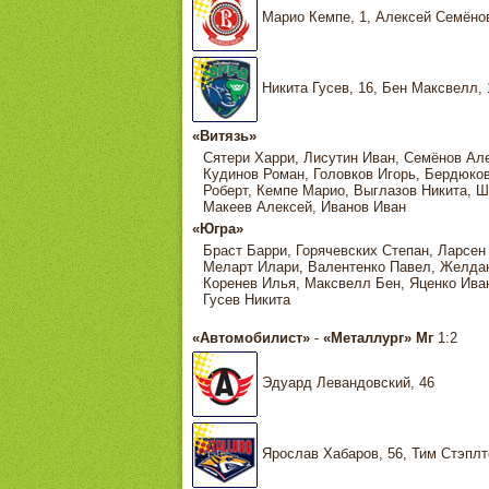
Марио Кемпе, 1, Алексей Семёнов
Никита Гусев, 16, Бен Максвелл, 
«Витязь»
Сятери Харри, Лисутин Иван, Семёнов Але
Кудинов Роман, Головков Игорь, Бердюко
Роберт, Кемпе Марио, Выглазов Никита, 
Макеев Алексей, Иванов Иван
«Югра»
Браст Барри, Горячевских Степан, Ларсе
Меларт Илари, Валентенко Павел, Желдако
Коренев Илья, Максвелл Бен, Яценко Иван
Гусев Никита
«Автомобилист»
-
«Металлург» Мг
1:2
Эдуард Левандовский, 46
Ярослав Хабаров, 56, Тим Стэплт