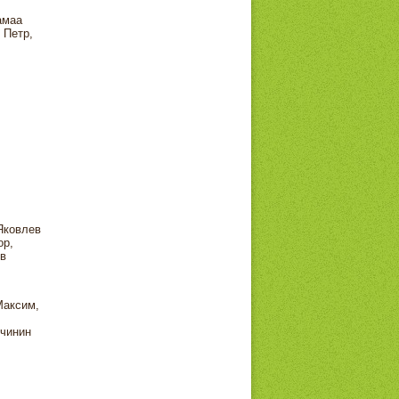
амаа
 Петр,
Яковлев
ор,
в
Максим,
учинин