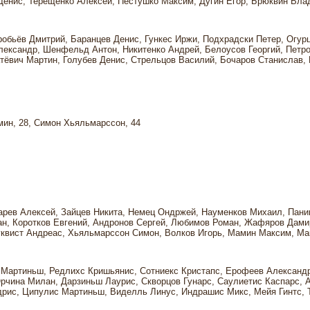
Денис, Терещенко Алексей, Пестушко Максим, Дугин Егор, Брюквин Вла
обьёв Дмитрий, Баранцев Денис, Гункес Иржи, Подхрадски Петер, Огур
лександр, Шенфельд Антон, Никитенко Андрей, Белоусов Георгий, Петр
тёвич Мартин, Голубев Денис, Стрельцов Василий, Бочаров Станислав,
ин, 28, Симон Хьяльмарссон, 44
арев Алексей, Зайцев Никита, Немец Ондржей, Науменков Михаил, Пани
ан, Коротков Евгений, Андронов Сергей, Любимов Роман, Жафяров Дами
нгквист Андреас, Хьяльмарссон Симон, Волков Игорь, Мамин Максим, Ма
Мартиньш, Редлихс Кришьянис, Сотниекс Кристапс, Ерофеев Александр
рчина Милан, Дарзиньш Лаурис, Скворцов Гунарс, Саулиетис Каспарс, 
рис, Ципулис Мартиньш, Виделль Линус, Индрашис Микс, Мейя Гинтс, 