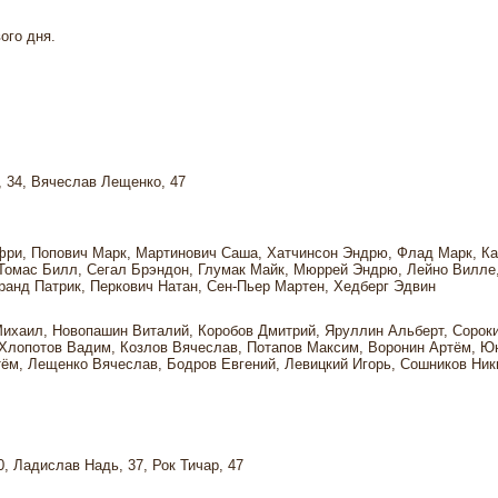
ого дня.
, 34, Вячеслав Лещенко, 47
ри, Попович Марк, Мартинович Саша, Хатчинсон Эндрю, Флад Марк, К
Томас Билл, Сегал Брэндон, Глумак Майк, Мюррей Эндрю, Лейно Вилле
ранд Патрик, Перкович Натан, Сен-Пьер Мартен, Хедберг Эдвин
Михаил, Новопашин Виталий, Коробов Дмитрий, Яруллин Альберт, Сорок
 Хлопотов Вадим, Козлов Вячеслав, Потапов Максим, Воронин Артём, Ю
ём, Лещенко Вячеслав, Бодров Евгений, Левицкий Игорь, Сошников Ник
, Ладислав Надь, 37, Рок Тичар, 47