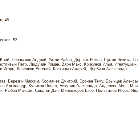
н, 45
енков, 53
 Клэй, Первышин Андрей, Уитни Райан, Дерлюк Роман, Щитов Никита, Па
астливый Пётр, Людучин Роман, Вярн Макс, Крикунов Илья, Игнатушкин 
в Игорь, Лапенков Евгений, Костицын Андрей, Щербина Александр
ав, Березин Максим, Космачёв Дмитрий, Эронен Тему, Брынцев Алекса
ков Александр, Куликов Павел, Никулин Александр, Андерсон Мэтт, Мни
й, Рыбин Максим, Секстон Дэн, Миловзоров Егор, Полыгалов Игорь, Ив