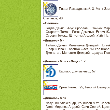
Павел Развадовский, 3, Мэтт Элли
Степанов, 48
«Слован»
Годла Денис, Янус Ярослав, Штайнох Мар
Староста Томаш, Регак Доминик, Еглич Жи
Сурови Томаш, Штястны Андрей, Уайт Патр
«Динамо» Мн
Тэйлор Дэнни, Мильчаков Дмитрий, Ногачё
Шварни Иван, Горошко Олег, Лингле Шарл
Джонатан, Мелешко Дмитрий, Щехура Пол,
«Динамо» Мск
-
«Лада»
1:2
Каспарс Даугавиньш, 57
Иржи Гункес, 25, Георгий Белоусо
«Динамо» Мск
Лазушин Александр, Робинсон Мэт, Яласв
Глеб, Миронов Андрей, Соин Сергей, Цве