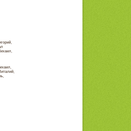
игорий,
ал
Михаил,
ихаил,
Виталий,
рь,