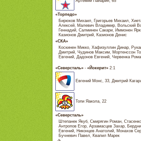
Артемий Панарин, 65
«Торпедо»
Бирюков Михаил, Григорьев Михаил, Хиет
Алексей, Малевич Владимир, Вольский Во
Геннадий, Салминен Сакари, Иммонен Яркк
Казионов Дмитрий, Казионов Денис
«СКА»
Коскинен Микко, Хафизуллин Динар, Рука
Дмитрий, Чудинов Максим, Мортенссон Тон
Евгений, Дадонов Евгений, Червенка Ром
«Северсталь»
-
«Йокерит»
2:1
Евгений Монс, 33, Дмитрий Кагар
Топи Яакола, 22
«Северсталь»
Штепанек Якуб, Смирягин Роман, Стасенко
Антропов Егор, Арзамасцев Захар, Бердн
Евгений, Никонцев Анатолий, Монахов Сер
Бучневич Павел, Квапил Марек