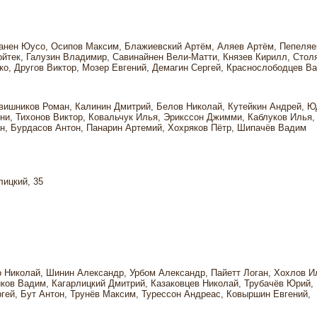
анен Юусо, Осипов Максим, Блажиевский Артём, Аляев Артём, Пепеляе
йтек, Галузин Владимир, Савинайнен Вели-Матти, Князев Кирилл, Стол
о, Другов Виктор, Мозер Евгений, Демагин Сергей, Краснослободцев В
вишников Роман, Калинин Дмитрий, Белов Николай, Кутейкин Андрей, Ю
и, Тихонов Виктор, Ковальчук Илья, Эрикссон Джимми, Каблуков Илья,
ан, Бурдасов Антон, Панарин Артемий, Хохряков Пётр, Шипачёв Вадим
лицкий, 35
 Николай, Шинин Александр, Урбом Александр, Пайетт Логан, Хохлов И
иков Вадим, Кагарлицкий Дмитрий, Казаковцев Николай, Трубачёв Юрий,
гей, Бут Антон, Трунёв Максим, Турессон Андреас, Ковыршин Евгений,