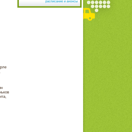
расписание и анонсы
арле
,
ин
ньков
ита,