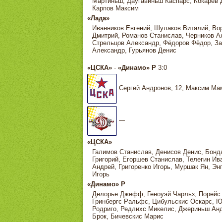
Мартиньш, Даугавиньш Каспарс, Кокарев 
Карпов Максим
«Лада»
Иванников Евгений, Шулаков Виталий, Вор
Дмитрий, Романов Станислав, Черников А
Стрельцов Александр, Фёдоров Фёдор, За
Александр, Гурьянов Денис
«ЦСКА»
-
«Динамо» Р
3:0
Сергей Андронов, 12, Максим Мам
---
«ЦСКА»
Галимов Станислав, Денисов Денис, Бонд
Григорий, Егоршев Станислав, Телегин Ив
Андрей, Григоренко Игорь, Муршак Ян, Э
Игорь
«Динамо» Р
Делорье Джефф, Геноуэй Чарльз, Порейс 
Гринбергс Ральфс, Цибульскис Оскарс, Ю
Родриго, Редлихс Микелис, Джериньш Анд
Брок, Бичевскис Марис