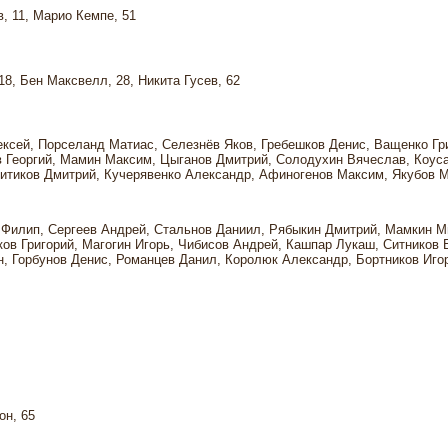
, 11, Марио Кемпе, 51
18, Бен Максвелл, 28, Никита Гусев, 62
ксей, Порселанд Матиас, Селезнёв Яков, Гребешков Денис, Ващенко Гр
в Георгий, Мамин Максим, Цыганов Дмитрий, Солодухин Вячеслав, Коус
Шитиков Дмитрий, Кучерявенко Александр, Афиногенов Максим, Якубов 
н Филип, Сергеев Андрей, Стальнов Даниил, Рябыкин Дмитрий, Мамкин М
в Григорий, Магогин Игорь, Чибисов Андрей, Кашпар Лукаш, Ситников 
, Горбунов Денис, Романцев Данил, Королюк Александр, Бортников Иго
он, 65