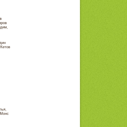
в
яров
адим,
дин
 Кетов
лья,
 Монс