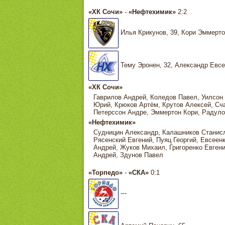
«ХК Сочи»
-
«Нефтехимик»
2:2
Илья Крикунов, 39, Кори Эммерто
Тему Эронен, 32, Александр Евсе
«ХК Сочи»
Гаврилов Андрей, Коледов Павел, Уилсон
Юрий, Крюков Артём, Крутов Алексей, Сч
Петерссон Андре, Эммертон Кори, Радуло
«Нефтехимик»
Судницин Александр, Калашников Станисл
Рясенский Евгений, Пуяц Георгий, Евсеен
Андрей, Жуков Михаил, Григоренко Евгени
Андрей, Здунов Павел
«Торпедо»
-
«СКА»
0:1
---