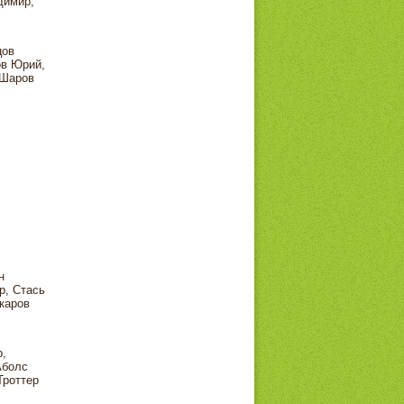
димир,
цов
ов Юрий,
 Шаров
н
р, Стась
каров
,
Аболс
Троттер