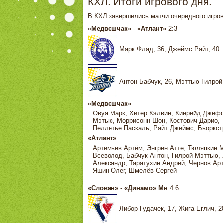
КХЛ. Итоги игрового дня.
В КХЛ завершились матчи очередного игров
«Медвешчак»
-
«Атлант»
2:3
Марк Флад, 36, Джеймс Райт, 40
Антон Бабчук, 26, Мэттью Гилрой
«Медвешчак»
Овуя Марк, Хитер Кэлвин, Кинрейд Джефф
Мэтью, Моррисонн Шон, Костович Дарио, 
Пеллетье Паскаль, Райт Джеймс, Бьоркст
«Атлант»
Артемьев Артём, Энгрен Атте, Тюляпкин 
Всеволод, Бабчук Антон, Гилрой Мэттью,
Александр, Таратухин Андрей, Чернов Арт
Яшин Олег, Шмелёв Сергей
«Слован»
-
«Динамо» Мн
4:6
Либор Гудачек, 17, Жига Еглич, 20