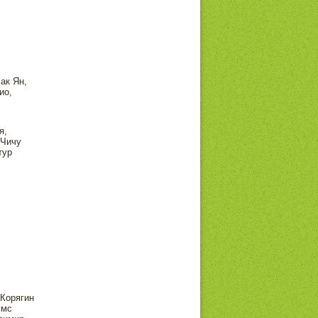
ак Ян,
ио,
я,
 Чичу
тур
Корягин
умс