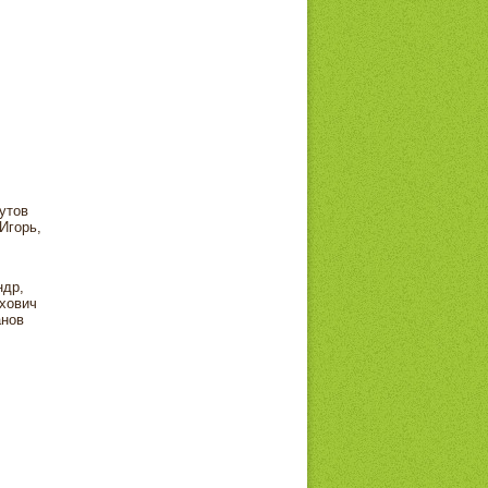
утов
Игорь,
ндр,
хович
анов