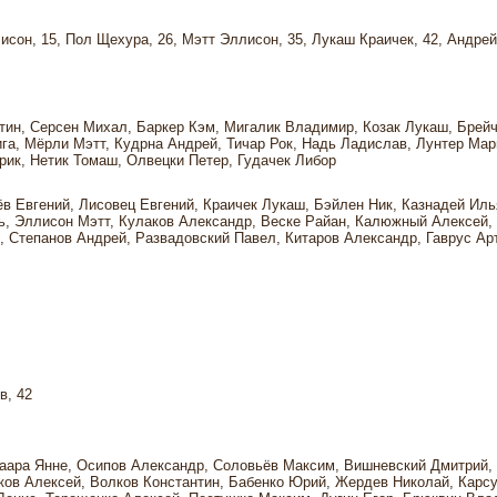
сон, 15, Пол Щехура, 26, Мэтт Эллисон, 35, Лукаш Краичек, 42, Андрей
тин, Серсен Михал, Баркер Кэм, Мигалик Владимир, Козак Лукаш, Брейч
га, Мёрли Мэтт, Кудрна Андрей, Тичар Рок, Надь Ладислав, Лунтер Мар
ик, Нетик Томаш, Олвецки Петер, Гудачек Либор
в Евгений, Лисовец Евгений, Краичек Лукаш, Бэйлен Ник, Казнадей Иль
ь, Эллисон Мэтт, Кулаков Александр, Веске Райан, Калюжный Алексей,
 Степанов Андрей, Развадовский Павел, Китаров Александр, Гаврус Ар
в, 42
аара Янне, Осипов Александр, Соловьёв Максим, Вишневский Дмитрий, 
тков Алексей, Волков Константин, Бабенко Юрий, Жердев Николай, Карс