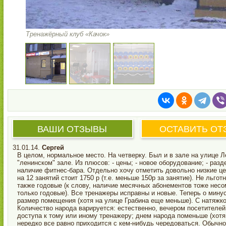
Тренажёрный клуб «Качок»
ВАШИ ОТЗЫВЫ
ОСТАВИТЬ ОТ
31.01.14.
Сергей
В целом, нормальное место. На четверку. Был и в зале на улице Л
"ленинском" зале. Из плюсов: - цены; - новое оборудование; - раз
наличие фитнес-бара. Отдельно хочу отметить довольно низкие ц
на 12 занятий стоит 1750 р (т.е. меньше 150р за занятие). Не льг
также годовые (к слову, наличие месячных абонементов тоже нес
только годовые). Все тренажеры исправны и новые. Теперь о минус
размер помещения (хотя на улице Грабина еще меньше). С натяжко
Количество народа варируется: естественно, вечером посетителей
доступа к тому или иному тренажеру; днем народа поменьше (хотя 
нередко все равно приходится с кем-нибудь чередоваться. Обычно 