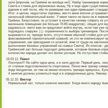
зале (впрочем, на Грабине ее вообще нет). Набор тренажеров нор
Смита и станка для икроножных мышц. Ну и еще один существенный
вдвоем в ней тесно, ибо по размерам она едва превышает стандар
Итог: в целом, недостатки терпимы, место меня вполне устраивает
начальный обязательный взнос. У меня такого не было ни в первом,
Грабина. Безусловно, он уступает в качестве своему собрату из у
маленькое помещение (не больше 70-80 квадратов);- общая для м
радоваться: никто вам не предложит войти внутрь, если там уже 
подождать снаружи :) );- ограниченность выбора тренажеров. Пос
выражается он, прежде всего, отсутствием обычной стойки для штан
фиксированной горизонтальной скамьей, но это не компенсирует 
упражнения, как приседания со штангой, жим от груди на наклонно
выполнения базовых упражнений на скамье Смита). Из плюсов:- дв
Грабинский зал больше подходит девушкам, которым базовые упра
количество народа делает его более уютным. Но отстуствие стойк
19.03.12.
Павел
Лохотрон!!! На сайте одна цена, а в зале другая. Первый день, ок
от степени подготовленности спортсмена. Лично мне тренер совер
боди билдингом, но тем не менее оплатить тренера пришлось. Купи
4 занятия должны уложиться ещё и в определенные даты. Никому 
05.12.10.
Виктор
Нормальный зал, только конечно маловат. Когда много народу быва