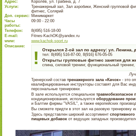
Адрес:
Королёв, ул. Грабина, д. 7
Услуги:
Тренажерный зал, Зал аэробики, Женский групповой фит
фитнес, Солярий
Доп. сервис:
Минимаркет
Часы
09:00 - 22:00
работы:
Телефон:
8(495) 516-18-00
E-mail:
Fitnes-KachOK@yandex.ru
www:
www.kachok-sport.ru
Описание:
Открылся 2-ой зал по адресу: ул. Ленина, д
!
тел: 8(495) 516-87-00, 8(916) 676-05-05
Открыты групповые фитнес занятия для ж
спина, силовой тренинг, функциональный тренинг
Луч
Тренерский состав
тренажерного зала «Качок»
- это о
квалифицированные инструкторы составят для Вас инд
персональные тренировки.
В зале используется специальное
травмобезопасное 
кондиционирования, используется
оборудование прои
и Балтии фирмы "VASIL", а также европейских производ
Вы сможете придти в этот зал на разовую тренировку 
Здесь представлен широкий ассортимент
спортивного
пищевых добавок
от ведущих западных производител