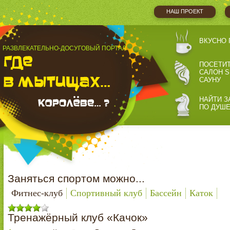
НАШ ПРОЕКТ
ВКУСНО 
РАЗВЛЕКАТЕЛЬНО-ДОСУГОВЫЙ ПОРТАЛ
ПОСЕТИ
САЛОН S
САУНУ
НАЙТИ З
ПО ДУШ
Заняться спортом можно...
Фитнес-клуб
Спортивный клуб
Бассейн
Каток
Тренажёрный клуб «Качок»