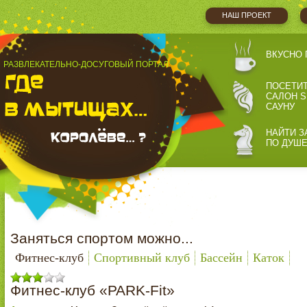
НАШ ПРОЕКТ
ВКУСНО 
РАЗВЛЕКАТЕЛЬНО-ДОСУГОВЫЙ ПОРТАЛ
ПОСЕТИ
САЛОН S
САУНУ
НАЙТИ З
ПО ДУШ
Заняться спортом можно...
Фитнес-клуб
Спортивный клуб
Бассейн
Каток
Фитнес-клуб «PARK-Fit»