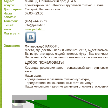
Адрес:
Мытищи, Олимпийский пр-т, д. 4 А
Услуги:
Тренажерный зал, Женский групповой фитнес, Сауна
Доп. сервис:
Солярий, Косметология
Часы
07:00 - 23:00
работы:
Телефон:
(495) 744-38-78
E-mail:
info@park-fit.ru
www:
www.park-fit.ru
Мы в сети:
Описание:
Фитнес-клуб PARK-Fit
.
Место, где достичь цели и изменить себя, будет возмо
Вы встретите здесь людей, которые будут Вас мотиви
Ваша мечта быть красивым, сильным и счастливым чело
Добро пожаловать!
Команда профессионалов, тренажерный зал, групповые 
веса.
Наши цели:
- продвижение и развитие фитнес-культуры,
- предоставление качественных фитнес-услуг.
Наша концепция - занятие активным спортом в условиях