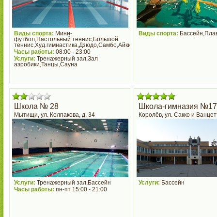
Виды спорта:
Мини-
Виды спорта:
Бассейн,Пла
футбол,Настольный теннис,Большой
теннис,Худ.гимнастика,Дзюдо,Самбо,Айкидо,Бассейн,Плавание
Часы работы:
08:00 - 23:00
Услуги:
Тренажерный зал,Зал
аэробики,Танцы,Сауна
Школа № 28
Школа-гимназия №17
Мытищи, ул. Колпакова, д. 34
Королёв, ул. Сакко и Ванцетт
Услуги:
Тренажерный зал,Бассейн
Услуги:
Бассейн
Часы работы:
пн-пт 15:00 - 21:00