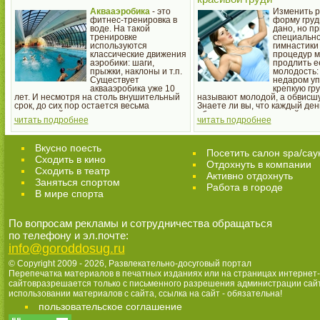
Аквааэробика
- это
Изменить 
фитнес-тренировка в
форму груд
воде. На такой
дано, но п
тренировке
специальн
используются
гимнастики
классические движения
процедур 
аэробики: шаги,
продлить е
прыжки, наклоны и т.п.
молодость:
Существует
недаром уп
аквааэробика уже 10
крепкую гр
лет. И несмотря на столь внушительный
называют молодой, а обвисшу
срок, до сих пор остается весьма
Знаете ли вы, что каждый ден
популярной.
обливать грудь холодной водо
читать подробнее
читать подробнее
знали, то начинайте совершат
процедуру с сегодняшнего дн
Вкусно поесть
Посетить салон spa/сау
Сходить в кино
Отдохнуть в компании
Cходить в театр
Активно отдохнуть
Заняться спортом
Работа в городе
В мире спорта
По вопросам рекламы и сотрудничества обращаться
по телефону и эл.почте:
info@goroddosug.ru
© Copyright 2009 - 2026,
Развлекательно-досуговый портал
Перепечатка материалов в печатных изданиях или на страницах интернет-
сайтовразрешается только с письменного разрешения администрации сай
использовании материалов с сайта, ссылка на сайт - обязательна!
пользовательское соглашение