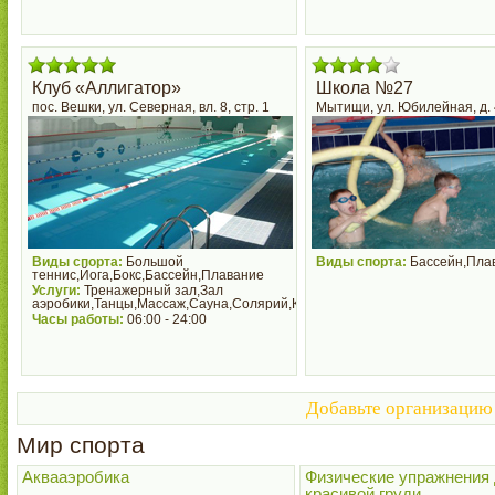
Клуб «Аллигатор»
Школа №27
пос. Вешки, ул. Северная, вл. 8, стр. 1
Мытищи, ул. Юбилейная, д. 
Виды спорта:
Большой
Виды спорта:
Бассейн,Пла
теннис,Йога,Бокс,Бассейн,Плавание
Услуги:
Тренажерный зал,Зал
аэробики,Танцы,Массаж,Сауна,Солярий,Косметология
Часы работы:
06:00 - 24:00
Добавьте организацию 
Мир спорта
Аквааэробика
Физические упражнения
красивой груди