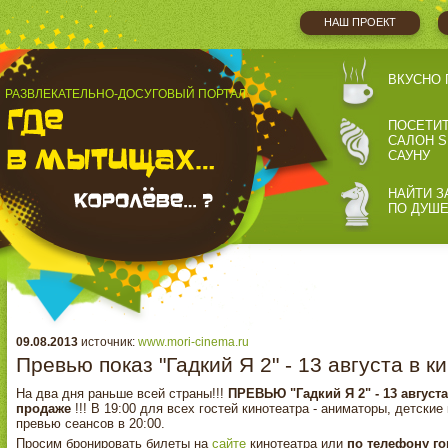
НАШ ПРОЕКТ
ВКУСНО 
РАЗВЛЕКАТЕЛЬНО-ДОСУГОВЫЙ ПОРТАЛ
ПОСЕТИ
САЛОН S
САУНУ
НАЙТИ З
ПО ДУШ
09.08.2013
источник:
www.mori-cinema.ru
Превью показ "Гадкий Я 2" - 13 августа в
На два дня раньше всей страны!!!
ПРЕВЬЮ "Гадкий Я 2" - 13 август
продаже
!!! В 19:00 для всех гостей кинотеатра - аниматоры, детск
превью сеансов в 20:00.
Просим бронировать билеты на
сайте
кинотеатра или
по телефону гор