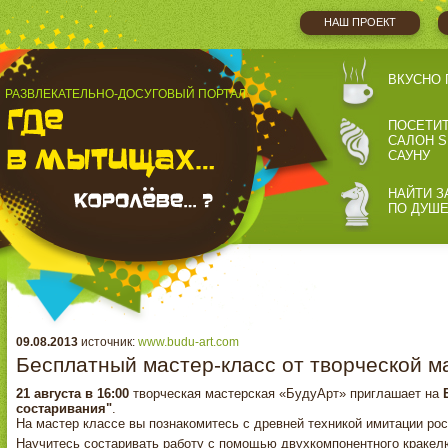
НАШ ПРОЕКТ
ВКУСНО 
РАЗВЛЕКАТЕЛЬНО-ДОСУГОВЫЙ ПОРТАЛ
ПОСЕТИ
САЛОН S
САУНУ
НАЙТИ З
ПО ДУШ
09.08.2013
источник:
www.budu-art.com
Бесплатный мастер-класс от творческой м
21 августа в 16:00
творческая мастерская «БудуАрт» приглашает на
состаривания"
.
На мастер классе вы познакомитесь с древней техникой имитации рос
Научитесь состаривать работу с помощью двухкомпонентного кракел