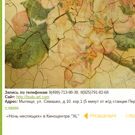
Запись по телефонам
9(499)-713-98-38, 8(925)791-82-68
Сайт:
http://budu-art.com
Адрес:
Мытищи, ул. Семашко, д.10. кор.1 (5 минут от ж/д станции Пер
« назад
«Ночь неспящих» в Киноцентре "XL"
ПРЕДЫДУЩАЯ
СЛЕ