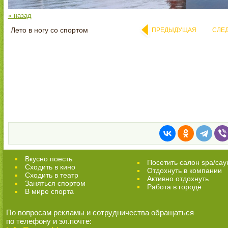
« назад
Лето в ногу со спортом
ПРЕДЫДУЩАЯ
СЛЕ
Вкусно поесть
Посетить салон spa/сау
Сходить в кино
Отдохнуть в компании
Cходить в театр
Активно отдохнуть
Заняться спортом
Работа в городе
В мире спорта
По вопросам рекламы и сотрудничества обращаться
по телефону и эл.почте: