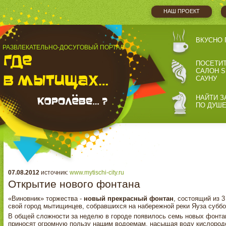
НАШ ПРОЕКТ
ВКУСНО 
РАЗВЛЕКАТЕЛЬНО-ДОСУГОВЫЙ ПОРТАЛ
ПОСЕТИ
САЛОН S
САУНУ
НАЙТИ З
ПО ДУШ
07.08.2012
источник:
www.mytischi-city.ru
Открытие нового фонтана
«Виновник» торжества -
новый прекрасный фонтан
, состоящий из 
свой город мытищинцев, собравшихся на набережной реки Яуза суббо
В общей сложности за неделю в городе появилось семь новых фонтан
приносят огромную пользу нашим водоемам, насыщая воду кислород