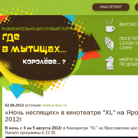
НАШ ПРОЕКТ
ВКУСНО 
РАЗВЛЕКАТЕЛЬНО-ДОСУГОВЫЙ ПОРТАЛ
ПОСЕТИ
САЛОН S
САУНУ
НАЙТИ З
ПО ДУШ
02.08.2012
источник:
www.xl-kino.ru
«Ночь неспящих» в кинотеатре "XL" на Яро
2012г
В ночь с 4 на 5 августа 2012г
в Киноцентре "XL" на Ярославском шо
Начало программы в 23:30.