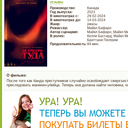
отзывы
Производство:
Канада
Год выпуска:
2023
В кинотеатрах с:
29-02-2024
В кинотеатрах до:
14-03-2024
Жанр:
ужасы
Режиссёр:
Майкл Бафаро
Автор сценария:
Майкл Бафаро, Майкл М
В ролях:
Келли Бастард, Майкл Ми
Бриттани Пилгрим
Продолжительность:
84 мин.
О фильме:
После того как банда преступников случайно освобождает сверхъес
преследовать манекен-убийца. Теперь она должна найти человека, к