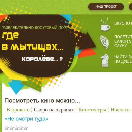
НАШ ПРОЕКТ
ВКУСНО 
РАЗВЛЕКАТЕЛЬНО-ДОСУГОВЫЙ ПОРТАЛ
ПОСЕТИ
САЛОН S
САУНУ
НАЙТИ З
ПО ДУШ
Посмотреть кино можно...
В прокате
Скоро на экранах
Кинотеатры
Новости 
«Не смотри туда»