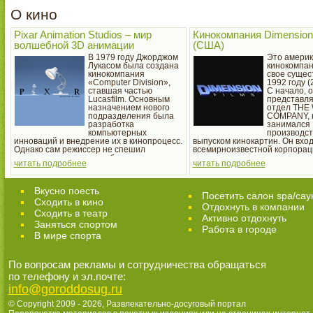
О кино
Pixar Animation Studios – мир
Кинокомпания Dimension
волшебной 3D анимации
(США)
В 1979 году Джорджом
Это америк
Лукасом была создана
кинокомпан
кинокомпания
свое сущес
«Computer Division»,
1992 году (
ставшая частью
С начало, 
Lucasfilm. Основным
представля
назначением нового
отдел THE
подразделения была
COMPANY, 
разработка
занимался
компьютерных
производст
инноваций и внедрение их в кинопроцесс.
выпуском кинокартин. Он вход
Однако сам режиссер не спешил
всемирноизвестной корпорац
использовать эти разработки при
читать подробнее
читать подробнее
создании своих фильмов.
Вкусно поесть
Посетить салон spa/сау
Сходить в кино
Отдохнуть в компании
Cходить в театр
Активно отдохнуть
Заняться спортом
Работа в городе
В мире спорта
По вопросам рекламы и сотрудничества обращаться
по телефону и эл.почте:
info@goroddosug.ru
© Copyright 2009 - 2026,
Развлекательно-досуговый портал