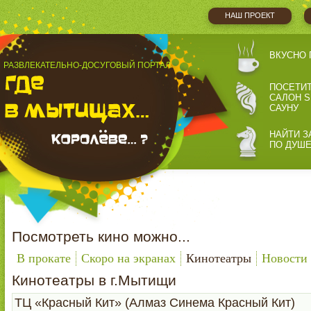
НАШ ПРОЕКТ
ВКУСНО 
РАЗВЛЕКАТЕЛЬНО-ДОСУГОВЫЙ ПОРТАЛ
ПОСЕТИ
САЛОН S
САУНУ
НАЙТИ З
ПО ДУШ
Посмотреть кино можно...
В прокате
Скоро на экранах
Кинотеатры
Новости
Кинотеатры в г.Мытищи
ТЦ «Красный Кит» (Алмаз Синема Красный Кит)