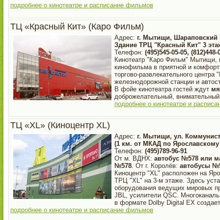
подробнее о кинотеатре и расписание фильмов
ТЦ «Красный Кит» (Каро Фильм)
Адрес:
г. Мытищи, Шараповский 
Здание ТРЦ "Красный Кит" 3 эта
Телефон:
(495)545-05-05, (812)448-
Кинотеатр "Каро Фильм" Мытищи, п
кинофильма в приятной и комфортн
торгово-развлекательного центра 
железнодорожной станции и автос
В фойе кинотеатра гостей ждут
мя
доброжелательный, внимательный
подробнее о кинотеатре и распис
ТЦ «XL» (Киноцентр XL)
Адрес:
г. Мытищи, ул. Коммунист
(1 км. от МКАД по Ярославскому
Телефон:
(495)789-96-91
От м. ВДНХ:
автобус №578 или м
№578
. От г. Королёв:
автобусы №5
Киноцентр "XL" расположен на Яро
ТРЦ "XL" на 3-м этаже. Здесь ус
оборудования ведущих мировых пр
JBL, усилители QSC. Многоканаль
в формате Dolby Digital EX создае
подробнее о кинотеатре и расписание фильмов