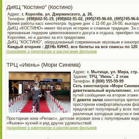
ДиКЦ "Костино" (Костино)
Адрес:
г. Королёв, ул. Дзержинского, д. 26.
Телефон:
(498)602-91-19, (498)602-91-02, (495)745-96-69, (495)745-96-6
Время работы касс кинотеатра: будние дни: с 11-00 до 24-00, выходн
ДиКЦ «КОСТИНО» имеет богатую историю и славные традиции. За со
признанным лидером цивилизованного досуга и отдыха, приобрел по
Королёве, но и далеко за его пределами.
ДиКЦ "КОСТИНО", оборудованный современным звуковым и кинопро
Каждый вторник : ДЕНЬ КИНО, все билеты на все сеансы по 120
подробнее о кинотеатре и расписание фильмов
ТРЦ «Июнь» (Мори Синема)
Адрес:
г. Мытищи, ул. Мира, стр.
Здание:
ТРЦ "Июнь", 2 этаж
Телефон:
8 (800) 555-59-99
Cеть кинотеатров «Мори Синем
девятизальный мультиплекс
, к
путей сообщения на втором этаже
В
девяти залах
кинотеатра зрите
просторном комфортабельном фо
предлагает популярный у всех по
различные холодные закуски и пив
Просторная зона «Релакс», детская игровая зона с популярными вид
«Фьюжн» кухней и ряд других удовольствий.
подробнее о кинотеатре и расписание фильмов