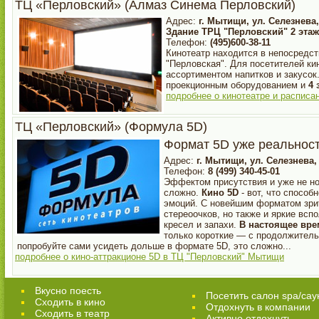
ТЦ «Перловский» (Алмаз Синема Перловский)
Адрес:
г. Мытищи, ул. Селезнева, 
Здание ТРЦ "Перловский" 2 этаж
Телефон:
(495)600-38-11
Кинотеатр находится в непосредст
"Перловская". Для посетителей ки
ассортиментом напитков и закусок
проекционным оборудованием и
4 
подробнее о кинотеатре и распис
ТЦ «Перловский» (Формула 5D)
Формат 5D уже реальност
Адрес:
г. Мытищи, ул. Селезнева,
Телефон:
8 (499) 340-45-01
Эффектом присутствия и уже не но
сложно.
Кино 5D
- вот, что способ
эмоций. С новейшим форматом зри
стереоочков, но также и яркие всп
кресел и запахи.
В настоящее вре
только короткие — с продолжитель
попробуйте сами усидеть дольше в формате 5D, это сложно...
подробнее о кино-аттракционе 5D в ТЦ "Перловский" Мытищи
Вкусно поесть
Посетить салон spa/сау
Сходить в кино
Отдохнуть в компании
Cходить в театр
Активно отдохнуть