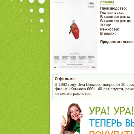
отзывы
Производство:
Год выпуска:
В кинотеатрах с:
В кинотеатрах до:
Жанр:
Режиссёр:
В ролях:
Продолжительнос
О фильме:
В 1982 году Вим Вендерс попросил 16 свои
фильм «Комната 666». 40 лет спустя, реж
кинематографистов.