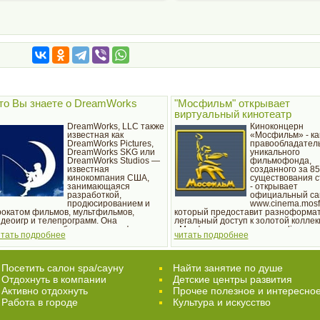
то Вы знаете о DreamWorks
"Мосфильм" открывает
виртуальный кинотеатр
DreamWorks, LLC также
Киноконцерн
известная как
«Мосфильм» - ка
DreamWorks Pictures,
правообладател
DreamWorks SKG или
уникального
DreamWorks Studios —
фильмофонда,
известная
созданного за 85
кинокомпания США,
существования с
занимающаяся
- открывает
разработкой,
официальный са
продюсированием и
www.cinema.mosfi
рокатом фильмов, мультфильмов,
который предоставит разноформа
идеоигр и телепрограмм. Она
легальный доступ к золотой коллек
продюсировала более десятка фильмов,
«Мосфильма» в режиме оn-line.
итать подробнее
читать подробнее
и кассовые сборы превысили отметку в
00 миллионов долларов. Наиболее
рибыльным из них на данный момент
вляется «Шрек 2».
Посетить салон spa/сауну
Найти занятие по душе
Отдохнуть в компании
Детские центры развития
Активно отдохнуть
Прочее полезное и интересно
Работа в городе
Культура и искусство