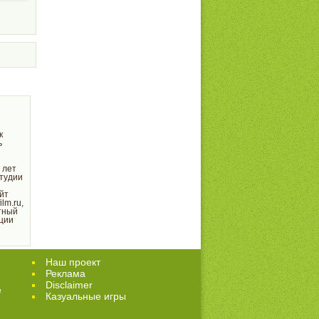
к
ь
 лет
тудии
йт
lm.ru,
тный
ции
Наш проект
Реклама
Disclaimer
е
Казуальные игры