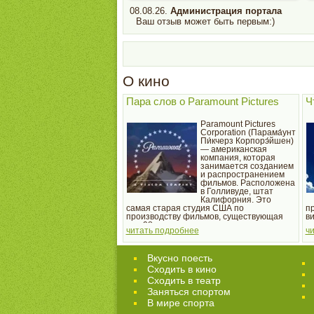
08.08.26.
Администрация портала
Ваш отзыв может быть первым:)
О кино
Пара слов о Paramount Pictures
Ч
Paramount Pictures
Corporation (Парама́унт
Пи́кчерз Корпорэ́йшен)
— американская
компания, которая
занимается созданием
и распространением
фильмов. Расположена
в Голливуде, штат
Калифорния. Это
самая старая студия США по
п
производству фильмов, существующая
в
уже 98 лет.
с
читать подробнее
ч
чь
1
п
Вкусно поесть
я
Сходить в кино
Cходить в театр
Заняться спортом
В мире спорта