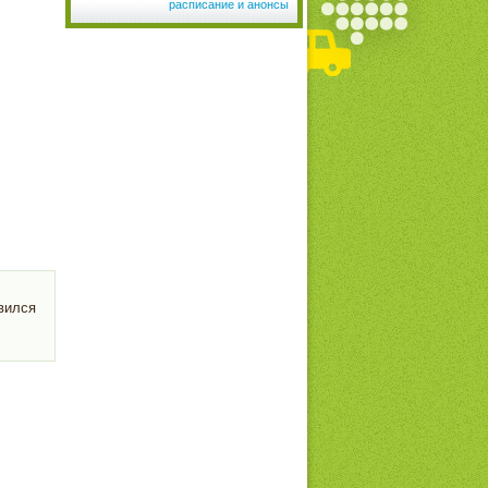
расписание и анонсы
вился