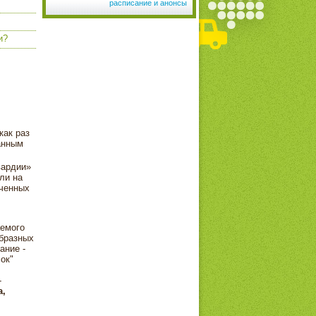
расписание и анонсы
и?
как раз
анным
вардии»
ли на
оченных
аемого
образных
ание -
ок"
-
а,