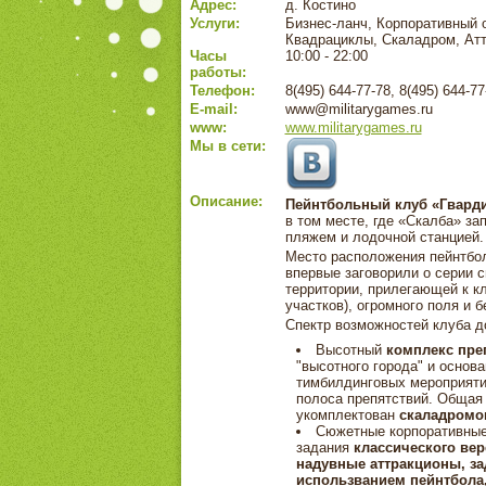
Адрес:
д. Костино
Услуги:
Бизнес-ланч, Корпоративный 
Квадрациклы, Скаладром, Атт
Часы
10:00 - 22:00
работы:
Телефон:
8(495) 644-77-78, 8(495) 644-77
E-mail:
www@militarygames.ru
www:
www.militarygames.ru
Мы в сети:
Описание:
Пейнтбольный клуб «Гвард
в том месте, где «Скалба» з
пляжем и лодочной станцией.
Место расположения пейнтбол
впервые заговорили о серии 
территории, прилегающей к к
участков), огромного поля и 
Спектр возможностей клуба д
Высотный
комплекс пре
"высотного города" и основ
тимбилдинговых мероприятий
полоса препятствий. Общая 
укомплектован
cкаладромо
Сюжетные корпоративные 
задания
классического вер
надувные аттракционы, зад
использванием пейнтбола,