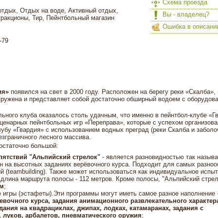
Схема проезда
отдых, Отдых на воде, Активный отдых,
Вы - владелец?
ракционы, Тир, Пейнтбольный магазин
Ошибка в описани
-79
ия»
появился на свет в 2000 году. Расположен на берегу реки «Скалба», 
апружена и представляет собой достаточно обширный водоем с оборудов
ьного клуба оказалось столь удачным, что именно в пейнтбол-клубе «Г
сценарных пейнтбольных игр «Переправа», которые с успехом организова
лубу «Гвардия» с использованием водных преград (реки Скалба и забол
безграничного лесного массива.
остаточно большой:
пятствий "Альпийский стрелок"
- является разновидностью так назыв
ан на высотных заданиях верёвочного курса. Подходит для самых разно
 (teambuilding). Также может использоваться как индивидуальное испыт
длина маршрута полосы - 112 метров. Кроме полосы, "Альпийский стрел
м
;
игры (эстафеты).Эти программы могут иметь самое разное наполнение 
евочного курса, задания анимационного развлекательного характер
ания на квадрациклах, джипах, лодках, катамаранах, задания с
 луков, арбалетов, пневматического оружия
;