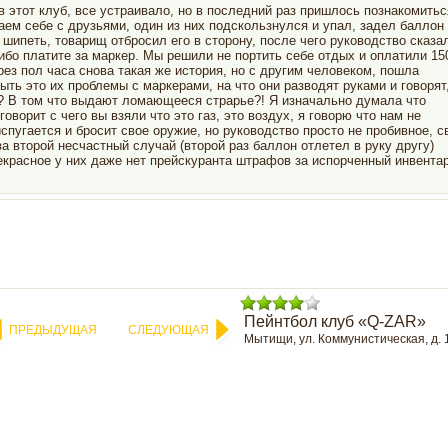
в этот клуб, все устраивало, но в последний раз пришлось познакомитьс
аем себе с друзьями, один из них подскользнулся и упал, задел баллон 
 шипеть, товарищ отбросил его в сторону, после чего руководство сказа
ибо платите за маркер. Мы решили не портить себе отдых и оплатили 15
рез пол часа снова такая же история, но с другим человеком, пошла
ыть это их проблемы с маркерами, на что они разводят руками и говорят,
м? В том что выдают ломающееся страрье?! Я изначально думала что
оворит с чего вы взяли что это газ, это воздух, я говорю что нам не
пугается и бросит свое оружие, но руководство просто не пробивное, с
за второй несчастный случай (второй раз баллон отлетел в руку другу)
екрасное у них даже нет прейскуранта штрафов за испорченный инвентар
Пейнтбол клуб «Q-ZAR»
ПРЕДЫДУЩАЯ
СЛЕДУЮЩАЯ
Мытищи, ул. Коммунистическая, д. 