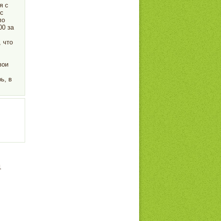
я с
с
ло
00 за
 что
вои
ь, в
1