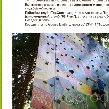
Стрелковый тир (стрельба из арбалетов, стрельба и
Вы сможете выбрать вариант
комплексного меню
, лю
службой кейтеринга.
Пейнтбол клуб «TopGun»
находится в ближайшем Под
(километровый столб "61-й км")
, в лесу на съезде с 
Посадский район).
Координаты по Google Earth: Широта 56°13"44.47"N, Долг