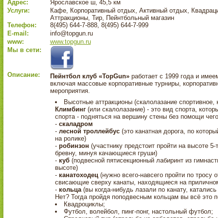
Адрес:
Ярославское ш, 45,5 км
Услуги:
Кафе, Корпоративный отдых, Активный отдых, Квадрац
Аттракционы, Тир, Пейнтбольный магазин
Телефон:
8(495) 644-7-888, 8(495) 644-7-999
E-mail:
info@topgun.ru
www:
www.topgun.ru
Мы в сети:
Описание:
Пейнтбол клуб «TopGun»
работает с 1999 года и имее
включая массовые корпоративные турниры, корпоратив
мероприятия.
Высотные аттракционы (скалолазание спортивное, 
Климбинг
(или скалолазание) - это вид спорта, кото
спорта - подняться на вершину стены без помощи чего
-
скаладром
-
лесной троллейбус
(это канатная дорога, по котор
на ролике)
-
робинзон
(участнику предстоит пройти на высоте 5-
бревну, минуя качающиеся груши)
-
куб
(подвесной пятисекционный лабиринт из гимнаст
высоте)
-
канатоходец
(нужно всего-навсего пройти по тросу
свисающие сверху канаты, находящиеся на приличном 
-
кольца
(вы когда-нибудь лазали по канату, каталис
Нет? Тогда пройдя поподвесным кольцам вы всё это по
Квадроциклы;
Футбол, волейбол, пинг-понг, настольный футбол;