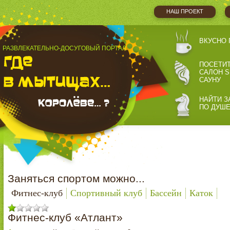
НАШ ПРОЕКТ
ВКУСНО 
РАЗВЛЕКАТЕЛЬНО-ДОСУГОВЫЙ ПОРТАЛ
ПОСЕТИ
САЛОН S
САУНУ
НАЙТИ З
ПО ДУШ
Заняться спортом можно...
Фитнес-клуб
Спортивный клуб
Бассейн
Каток
Фитнес-клуб «Атлант»