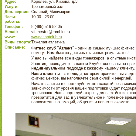
Адрес:
Королёв, ул. Кирова, д.3
Услуги:
Тренажерный зал
Доп. сервис:
Солярий, Минимаркет
Часы
10:00 - 23:00
работы:
Телефон:
8 (495) 516-52-05
E-mail:
vitchester@rambler.ru
www:
www.atlantclub.ru
Виды спорта:
Тяжелая атлетика
Описание:
Фитнес клуб "Атлант"
- один из самых лучших фитнес 
помогут Вам быстро достичь отличных результатов!
У нас вы найдете все виды тренажеров, а опытные инст
Занятия, проводимые в нашем Клубе, основаны на прак
индивидуальном подходе
к каждому нашему клиенту.
Наши клиенты
– это люди, которым нравится выглядет
фитнес центре, вы наполняете себя силой и энергией.
Начать занятия в спортклубе может каждый независимо 
зависимости от уровня вашей подготовки будет подобр
тренировок. Наш спортклуб открыт для всех без исключ
превратится для вас в увлекательное и полезное вре
положительных эмоций, общения и новых знакомств.