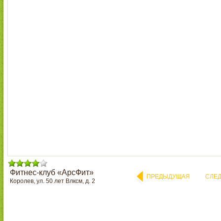
Фитнес-клуб «АрсФит»
ПРЕДЫДУЩАЯ
СЛЕ
Королев, ул. 50 лет Влксм, д. 2