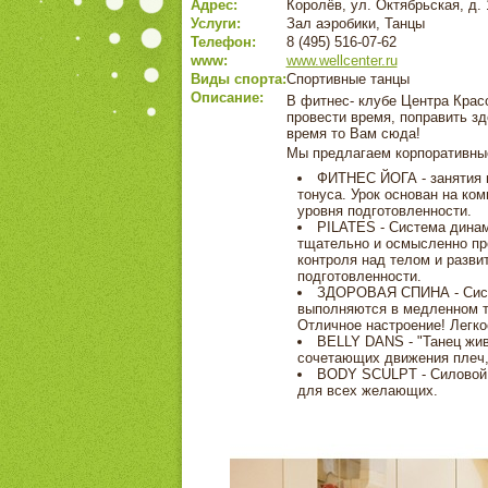
Адрес:
Королёв, ул. Октябрьская, д. 
Услуги:
Зал аэробики, Танцы
Телефон:
8 (495) 516-07-62
www:
www.wellcenter.ru
Виды спорта:
Спортивные танцы
Описание:
В фитнес- клубе Центра Красо
провести время, поправить зд
время то Вам сюда!
Мы предлагаем корпоративны
ФИТНЕС ЙОГА - занятия 
тонуса. Урок основан на ко
уровня подготовленности.
PILATES - Система динам
тщательно и осмысленно пр
контроля над телом и разви
подготовленности.
ЗДОРОВАЯ СПИНА - Систе
выполняются в медленном т
Отличное настроение! Легко
BELLY DANS - "Танец жив
сочетающих движения плеч, 
BODY SCULPT - Силовой к
для всех желающих.