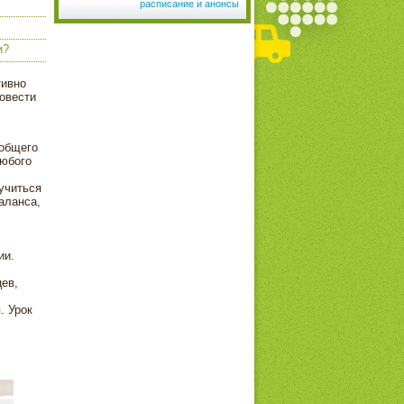
расписание и анонсы
и?
тивно
овести
 общего
любого
учиться
аланса,
ии.
ев,
. Урок