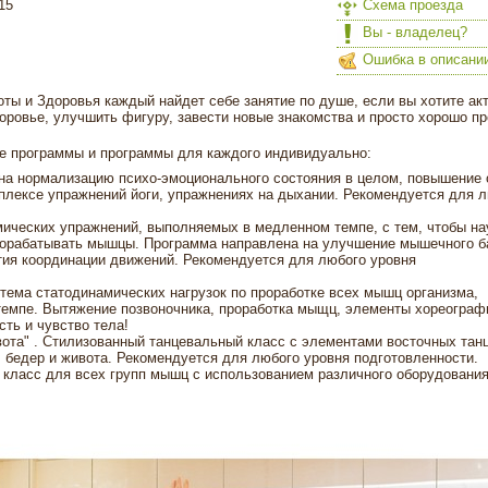
15
Схема проезда
Вы - владелец?
Ошибка в описани
ты и Здоровья каждый найдет себе занятие по душе, если вы хотите ак
оровье, улучшить фигуру, завести новые знакомства и просто хорошо пр
е программы и программы для каждого индивидуально:
на нормализацию психо-эмоционального состояния в целом, повышение
мплексе упражнений йоги, упражнениях на дыхании. Рекомендуется для 
ических упражнений, выполняемых в медленном темпе, с тем, чтобы на
орабатывать мышцы. Программа направлена на улучшение мышечного б
тия координации движений. Рекомендуется для любого уровня
ма статодинамических нагрузок по проработке всех мышц организма,
емпе. Вытяжение позвоночника, проработка мыщц, элементы хореограф
сть и чувство тела!
ота" . Стилизованный танцевальный класс с элементами восточных танц
бедер и живота. Рекомендуется для любого уровня подготовленности.
ласс для всех групп мышц с использованием различного оборудования