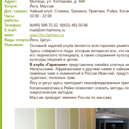
Адрес:
Мытищи, ул. Колпакова, д. 44А
Услуги:
Йога, Массаж
Доп. сервис:
Чайный клуб, Стоянка, Тренинги, Практики, Рэйки, Косм
Часы
10:00 - 22:00
работы:
Телефон:
8(495) 588-75-32, 8(915) 481-50-86
E-mail:
mail@om-harmony.ru
www:
www.Om-harmony.ru
Виды спорта:
Йога, Цигун
Описание:
Основной задачей клуба является всестороннее развит
Здесь собираются люди, которым интересно все, что к
его творческого потенциала, а также сохранения культу
культуры общения в целом.
В клубе «Гармония»
представлена линейка элитных ки
Непальскими, Африканскими и другими чаями и чайным
травяных чаев и знаменитый в России Иван-чай, предст
чудесных, полезных трав.
Йогу и цигун здесь преподают квалифицированные пре
Космоэнергетика и Рейки позволяют освоить методы ле
энергетических методов.
Массаж проводит чемпион России по массажу.