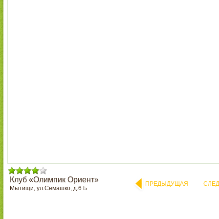
Клуб «Олимпик Ориент»
ПРЕДЫДУЩАЯ
СЛЕ
Мытищи, ул.Семашко, д.6 Б