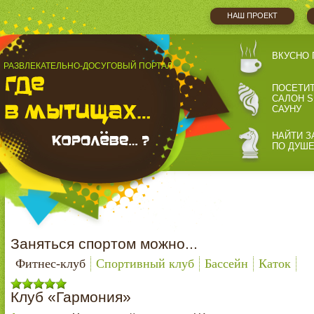
НАШ ПРОЕКТ
ВКУСНО 
РАЗВЛЕКАТЕЛЬНО-ДОСУГОВЫЙ ПОРТАЛ
ПОСЕТИ
САЛОН S
САУНУ
НАЙТИ З
ПО ДУШ
Заняться спортом можно...
Фитнес-клуб
Спортивный клуб
Бассейн
Каток
Клуб «Гармония»