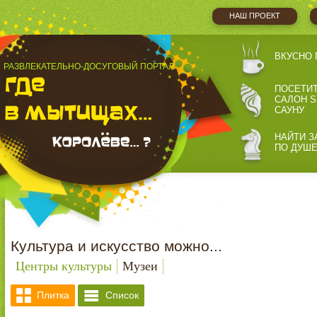
НАШ ПРОЕКТ
ВКУСНО 
РАЗВЛЕКАТЕЛЬНО-ДОСУГОВЫЙ ПОРТАЛ
ПОСЕТИ
САЛОН S
САУНУ
НАЙТИ З
ПО ДУШ
Культура и искусство можно...
Центры культуры
Музеи
Плитка
Список