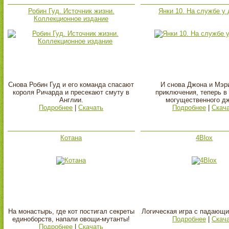
Робин Гуд. Источник жизни.
Янки 10. На службе у
Коллекционное издание
Снова Робин Гуд и его команда спасают
И снова Джона и Мэр
короля Ричарда и пресекают смуту в
приключения, теперь в
Англии.
могущественного д
Подробнее
|
Скачать
Подробнее
|
Скач
Котана
4Blox
На монастырь, где кот постигал секреты
Логическая игра с падающи
единоборств, напали овощи-мутанты!
Подробнее
|
Скач
Подробнее
|
Скачать