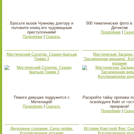
Бросьте вызов Чумному доктору и
500 тематических фото в 
положите конец его чудовищным
Детектив
преступлениям!
Подробнее
|
Скач
Подробнее
|
Скачать
Мистический Солитер. Сказки братьев
Мистические Загадки:
Гримм 3
'Заснеженная вершина'. Ко
издание
Помоги девушке подружится с
Раскройте тайну пропажи п
Метелицей!
освободите Кейт от гос
Подробнее
|
Скачать
призраков!
Подробнее
|
Скач
Двуединое сознание: Сила любви.
Истории Крестной Феи: Ска
Коллекционное издание
Коллекционное изд