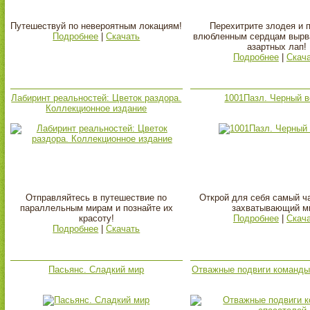
Путешествуй по невероятным локациям!
Перехитрите злодея и 
Подробнее
|
Скачать
влюбленным сердцам вырва
азартных лап!
Подробнее
|
Скач
Лабиринт реальностей: Цветок раздора.
1001Пазл. Черный в
Коллекционное издание
Отправляйтесь в путешествие по
Открой для себя самый 
параллельным мирам и познайте их
захватывающий м
красоту!
Подробнее
|
Скач
Подробнее
|
Скачать
Пасьянс. Сладкий мир
Отважные подвиги команды