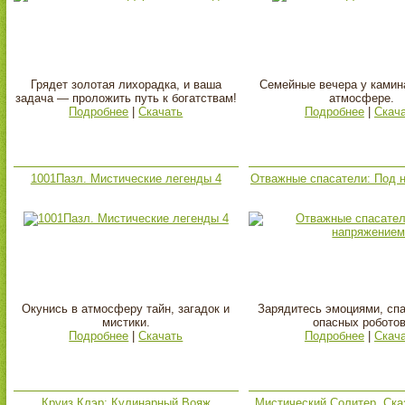
Грядет золотая лихорадка, и ваша
Семейные вечера у камин
задача — проложить путь к богатствам!
атмосфере.
Подробнее
|
Скачать
Подробнее
|
Скач
1001Пазл. Мистические легенды 4
Отважные спасатели: Под 
Окунись в атмосферу тайн, загадок и
Зарядитесь эмоциями, спа
мистики.
опасных роботов
Подробнее
|
Скачать
Подробнее
|
Скач
Круиз Клэр: Кулинарный Вояж
Мистический Солитер. Ска