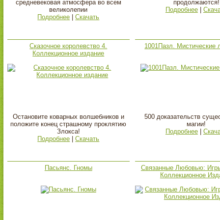
средневековая атмосфера во всем
продолжаются!
великолепии
Подробнее
|
Скач
Подробнее
|
Скачать
Сказочное королевство 4.
1001Пазл. Мистические 
Коллекционное издание
Остановите коварных волшебников и
500 доказательств суще
положите конец страшному проклятию
магии!
Злокса!
Подробнее
|
Скач
Подробнее
|
Скачать
Пасьянс. Гномы
Связанные Любовью: Игр
Коллекционное Изд