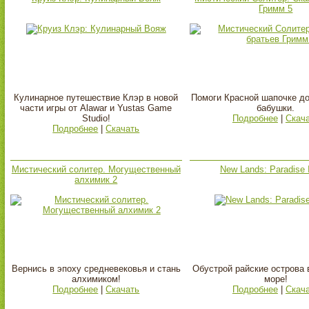
Гримм 5
Кулинарное путешествие Клэр в новой
Помоги Красной шапочке до
части игры от Alawar и Yustas Game
бабушки.
Studio!
Подробнее
|
Скач
Подробнее
|
Скачать
Мистический солитер. Могущественный
New Lands: Paradise 
алхимик 2
Вернись в эпоху средневековья и стань
Обустрой райские острова 
алхимиком!
море!
Подробнее
|
Скачать
Подробнее
|
Скач