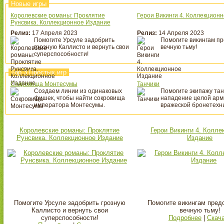
Новые игры
Королевские романы: Проклятие
Герои Викинги 4. Коллекцион
Рунсвика. Коллекционное Издание
Релиз:
17 Апреля 2023
Релиз:
14 Апреля 2023
Помогите Урсуле задобрить
Помогите викингам п
грозную Каллисто и вернуть свои
вечную тьму!
суперспособности!
Top 3 Простых игр
Сокровища Монтесумы
Танчики
Создаем линии из одинаковых
Помогите экипажу тан
фишек, чтобы найти сокровища
нападение целой арм
императора Монтесумы.
вражеской бронетехн
Королевские романы: Проклятие
Герои Викинги 4. Колле
Рунсвика. Коллекционное Издание
Издание
Помогите Урсуле задобрить грозную
Помогите викингам пред
Каллисто и вернуть свои
вечную тьму!
суперспособности!
Подробнее
|
Скач