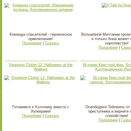
Команда спасателей - героическое
Волшебной Мечтании грозит
приключение!
и только Анна может 
Подробнее
|
Скачать
королевство!
Подробнее
|
Скач
Shopping Clutter 12: Halloween at the
Истории Крестной феи. Кот
Walkers
Коллекционное Изд
Готовимся к Хэллоину вместе с
Освободите Тейлвиль от 
Уолкерами!
преступника и верните
Подробнее
|
Скачать
спокойствие!
Подробнее
|
Скач