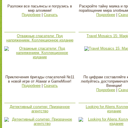
Разложи все пасьянсы и погрузись в
Раскройте тайну маяка и п
мир алхимии!
порабощение мира злобным
Подробнее
|
Скачать
Подробнее
|
Скач
Отважные спасатели: Под
Travel Mosaics 15: Magi
напряжением. Коллекционное издание
Приключения бригады спасателей №11
По цифрам составляйте к
в новой игре от Alawar и GameMixer!
любуйтесь достопримечат
Подробнее
|
Скачать
Венеции!
Подробнее
|
Скач
Детективный солитер: Призрачное
Looking for Aliens.Колл
агентство
издание