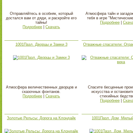
Отправляйтесь в особняк, который
Атмосфера тайн и загадо
достался вам от дяди, и раскройте его
тебя в игре "Мистически
тайны!
Подробнее
|
Скач
Подробнее
|
Скачать
1001Пазл. Дворцы и Замки 3
Отважные спасатели: Огра
Атмосфера величественных дворцов и
Спасите бесценные про
сказочных фонтанов.
искусства и остановит
Подробнее
|
Скачать
стихийных бедств
Подробнее
|
Скач
Золотые Рельсы: Дорога на Клондайк
1001Пазл. Дом, Милы