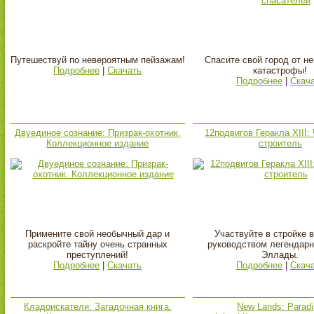
Путешествуй по невероятным пейзажам!
Спасите свой город от н
Подробнее
|
Скачать
катастрофы!
Подробнее
|
Скач
Двуединое сознание: Призрак-охотник.
12подвигов Геракла XIII
Коллекционное издание
строитель
Примените свой необычный дар и
Участвуйте в стройке 
раскройте тайну очень странных
руководством легендарн
преступлений!
Эллады.
Подробнее
|
Скачать
Подробнее
|
Скач
Кладоискатели: Загадочная книга.
New Lands: Parad