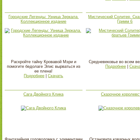
Городские Легенды: Узница Зеркала.
Мистический Солитер. Ска
Коллекционное издание
Гримм 6
Раскройте тайну Кровавой Мэри и
Средневековье во всем ве
помогите бедолаге Элис вырваться из
Подробнее
|
Скач
ее плена!
Подробнее
|
Скачать
Сага Двойного Клика
Сказочное королевс
Фантазийная головоломка с элементами
Остановите коварных вол