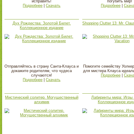
исправить!
погубить мир!
Подробнее
|
Скачать
Подробнее
|
Скач
Дух Рождества: Золотой Билет.
Shopping Clutter 13: Mr. Clau
Коллекционное издание
Отправляйтесь в страну Санта-Клауса и
Помогите семейству Уолкер
докажите родителям, что чудеса
для мистера Клауса идеаль
случаются!
Подробнее
|
Скач
Подробнее
|
Скачать
Мистический солитер. Могущественный
Лабиринты мира: Игры 
алхимик
Коллекционное изд