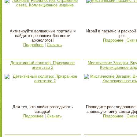
Активируйте волшебные порталы и
Играй в пасьянс и раскрой
найдите пропавших без вести
грез!
археологов!
Подробнее
|
Скач
Подробнее
|
Скачать
Детективный солитер: Призрачное
Мистические Загадки: Вну
агентство 2
Коллекционное изд
Для тех, кто любит разгадывать
Проведите расследование 
загадки!
зловещую тайну семьи До
Подробнее
|
Скачать
Подробнее
|
Скач