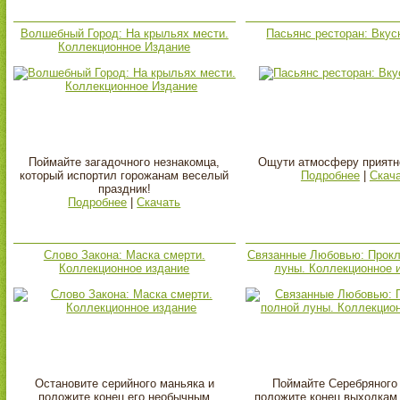
Волшебный Город: На крыльях мести.
Пасьянс ресторан: Вкус
Коллекционное Издание
Поймайте загадочного незнакомца,
Ощути атмосферу приятн
который испортил горожанам веселый
Подробнее
|
Скач
праздник!
Подробнее
|
Скачать
Слово Закона: Маска смерти.
Связанные Любовью: Прокл
Коллекционное издание
луны. Коллекционное 
Остановите серийного маньяка и
Поймайте Серебряного 
положите конец его необычным
положите конец выходкам 