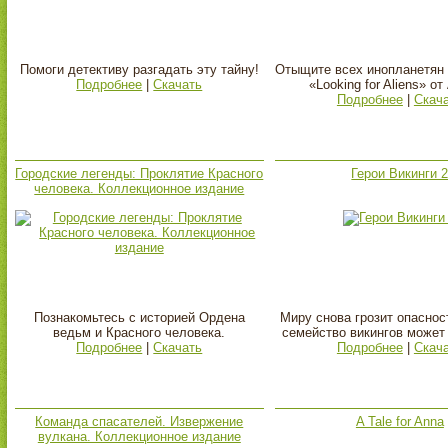
Помоги детективу разгадать эту тайну!
Отыщите всех инопланетян 
Подробнее
|
Скачать
«Looking for Aliens» от
Подробнее
|
Скач
Городские легенды: Проклятие Красного
Герои Викинги 
человека. Коллекционное издание
Познакомьтесь с историей Ордена
Миру снова грозит опаснос
ведьм и Красного человека.
семейство викингов может 
Подробнее
|
Скачать
Подробнее
|
Скач
Команда спасателей. Извержение
A Tale for Anna
вулкана. Коллекционное издание