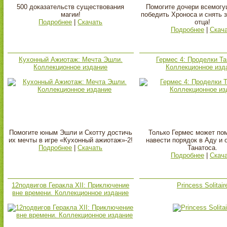
500 доказательств существования
Помогите дочери всемогу
магии!
победить Хроноса и снять 
Подробнее
|
Скачать
отца!
Подробнее
|
Скач
Кухонный Ажиотаж: Мечта Эшли.
Гермес 4: Проделки Та
Коллекционное издание
Коллекционное изд
Помогите юным Эшли и Скотту достичь
Только Гермес может по
их мечты в игре «Кухонный ажиотаж»-2!
навести порядок в Аду и 
Подробнее
|
Скачать
Танатоса.
Подробнее
|
Скач
12подвигов Геракла XII: Приключение
Princess Solitair
вне времени. Коллекционное издание