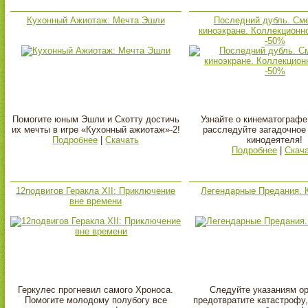
Кухонный Ажиотаж: Мечта Эшли
Последний дубль. Сме
киноэкране. Коллекционн
-50%
Помогите юным Эшли и Скотту достичь
Узнайте о кинематографе
их мечты в игре «Кухонный ажиотаж»-2!
расследуйте загадочное
Подробнее
|
Скачать
кинодеятеля!
Подробнее
|
Скач
12подвигов Геракла XII: Приключение
Легендарные Предания. 
вне времени
Геркулес прогневил самого Хроноса.
Следуйте указаниям ор
Помогите молодому полубогу все
предотвратите катастрофу