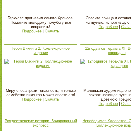
Геркулес прогневил самого Хроноса.
Спасите принца и остано
Помогите молодому полубогу все
колдунью, испортившую 
исправить!
Подробнее
|
Скач
Подробнее
|
Скачать
Герои Викинги 2. Коллекционное
12подвигов Геракла XI. 
издание
карандаш
Миру снова грозит опасность, и только
Маленькая художница опр
семейство викингов может спасти его!
захватывающее путеше
Подробнее
|
Скачать
Древнюю Грецию
Подробнее
|
Скач
Рождественские истории. Зачарованный
Непобедимая Клеопатра. 
экспресс
Коллекционное изд