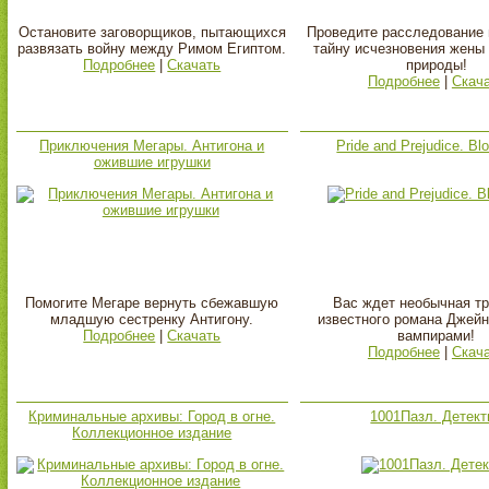
Остановите заговорщиков, пытающихся
Проведите расследование 
развязать войну между Римом Египтом.
тайну исчезновения жены
Подробнее
|
Скачать
природы!
Подробнее
|
Скач
Приключения Мегары. Антигона и
Pride and Prejudice. Bl
ожившие игрушки
Помогите Мегаре вернуть сбежавшую
Вас ждет необычная тр
младшую сестренку Антигону.
известного романа Джейн
Подробнее
|
Скачать
вампирами!
Подробнее
|
Скач
Криминальные архивы: Город в огне.
1001Пазл. Детект
Коллекционное издание