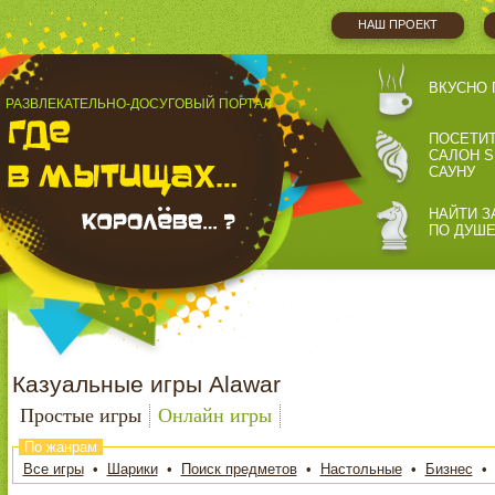
НАШ ПРОЕКТ
ВКУСНО 
РАЗВЛЕКАТЕЛЬНО-ДОСУГОВЫЙ ПОРТАЛ
ПОСЕТИ
САЛОН S
САУНУ
НАЙТИ З
ПО ДУШ
Казуальные игры Alawar
Простые игры
Онлайн игры
По жанрам
Все игры
•
Шарики
•
Поиск предметов
•
Настольные
•
Бизнес
•