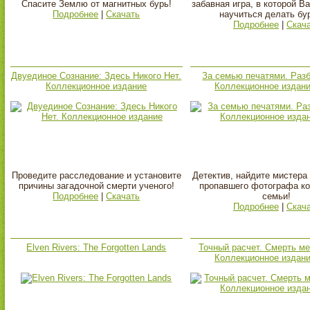
Спасите Землю от магнитных бурь!
забавная игра, в которой В
Подробнее
|
Скачать
научиться делать бу
Подробнее
|
Скач
Двуединое Сознание: Здесь Никого Нет.
За семью печатями. Разб
Коллекционное издание
Коллекционное издан
Проведите расследование и установите
Детектив, найдите мистера
причины загадочной смерти ученого!
пропавшего фотографа к
Подробнее
|
Скачать
семьи!
Подробнее
|
Скач
Elven Rivers: The Forgotten Lands
Точный расчет. Смерть ме
Коллекционное издан