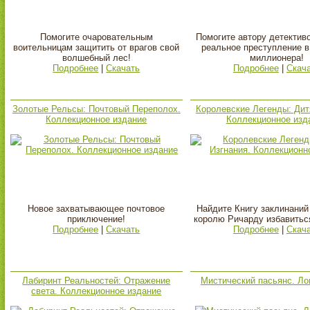
Помогите очаровательным
Помогите автору детектив
воительницам защитить от врагов свой
реальное преступление в
волшебный лес!
миллионера!
Подробнее
|
Скачать
Подробнее
|
Скач
Золотые Рельсы: Почтовый Переполох.
Королевские Легенды: Дит
Коллекционное издание
Коллекционное изд
Новое захватывающее почтовое
Найдите Книгу заклинаний
приключение!
королю Ричарду избавиться
Подробнее
|
Скачать
Подробнее
|
Скач
Лабиринт Реальностей: Отражение
Мистический пасьянс. Ло
света. Коллекционное издание