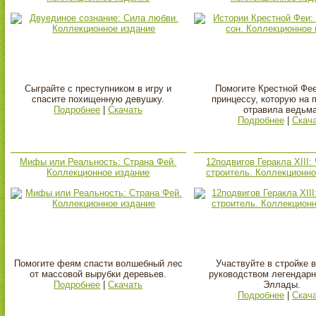
Сыграйте с преступником в игру и
Помогите Крестной Фее
спасите похищенную девушку.
принцессу, которую на 
Подробнее
|
Скачать
отравила ведьма
Подробнее
|
Скач
Мифы или Реальность: Страна Фей.
12подвигов Геракла XIII
Коллекционное издание
строитель. Коллекционно
Помогите феям спасти волшебный лес
Участвуйте в стройке 
от массовой вырубки деревьев.
руководством легендарн
Подробнее
|
Скачать
Эллады.
Подробнее
|
Скач