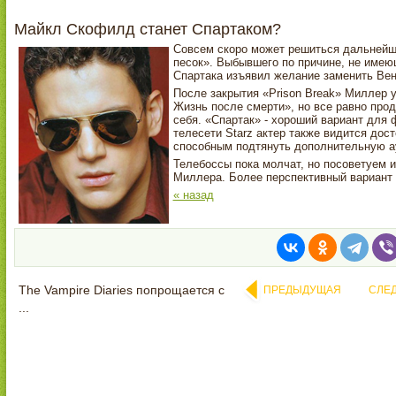
Майкл Скофилд станет Спартаком?
Совсем скоро может решиться дальнейша
песок». Выбывшего по причине, не имею
Спартака изъявил желание заменить Ве
После закрытия «Prison Break» Миллер у
Жизнь после смерти», но все равно про
себя. «Спартак» - хороший вариант для 
телесети Starz актер также видится дос
способным подтянуть дополнительную а
Телебоссы пока молчат, но посоветуем 
Миллера. Более перспективный вариант в
« назад
The Vampire Diaries попрощается с
ПРЕДЫДУЩАЯ
СЛЕ
...