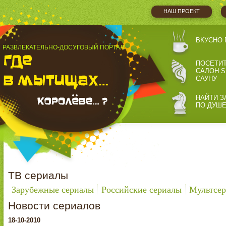
НАШ ПРОЕКТ
ВКУСНО 
РАЗВЛЕКАТЕЛЬНО-ДОСУГОВЫЙ ПОРТАЛ
ПОСЕТИ
САЛОН S
САУНУ
НАЙТИ З
ПО ДУШ
ТВ сериалы
Зарубежные сериалы
Российские сериалы
Мультсе
Новости сериалов
18-10-2010