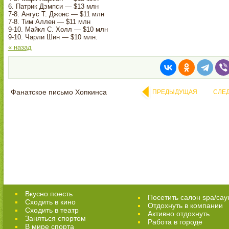
6. Патрик Дэмпси — $13 млн
7-8. Ангус Т. Джонс — $11 млн
7-8. Тим Аллен — $11 млн
9-10. Майкл С. Холл — $10 млн
9-10. Чарли Шин — $10 млн.
« назад
Фанатское письмо Хопкинса
ПРЕДЫДУЩАЯ
СЛЕ
Вкусно поесть
Посетить салон spa/сау
Сходить в кино
Отдохнуть в компании
Cходить в театр
Активно отдохнуть
Заняться спортом
Работа в городе
В мире спорта