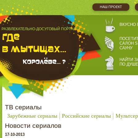
НАШ ПРОЕКТ
ВКУСНО 
РАЗВЛЕКАТЕЛЬНО-ДОСУГОВЫЙ ПОРТАЛ
ПОСЕТИ
САЛОН S
САУНУ
НАЙТИ З
ПО ДУШ
ТВ сериалы
Зарубежные сериалы
Российские сериалы
Мультсе
Новости сериалов
17-10-2013