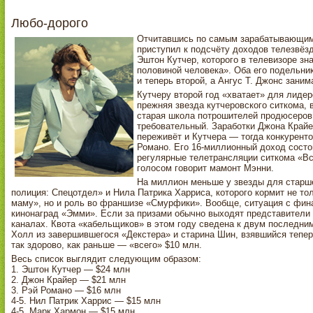
Любо-дорого
Отчитавшись по самым зарабатывающим 
приступил к подсчёту доходов телезвёзд
Эштон Кутчер, которого в телевизоре зна
половиной человека». Оба его подельник
и теперь второй, а Ангус Т. Джонс зани
Кутчеру второй год «хватает» для лиде
прежняя звезда кутчеровского ситкома, в
старая школа потрошителей продюсеров.
требовательный. Заработки Джона Крайер
переживёт и Кутчера — тогда конкуренто
Романо. Его 16-миллионный доход состои
регулярные телетрансляции ситкома «Вс
голосом говорит мамонт Мэнни.
На миллион меньше у звезды для старш
полиция: Спецотдел» и Нила Патрика Харриса, которого кормит не то
маму», но и роль во франшизе «Смурфики». Вообще, ситуация с фи
кинонаград «Эмми». Если за призами обычно выходят представители
каналах. Квота «кабельщиков» в этом году сведена к двум последним
Холл из завершившегося «Декстера» и старина Шин, взявшийся тепер
так здорово, как раньше — «всего» $10 млн.
Весь список выглядит следующим образом:
1. Эштон Кутчер — $24 млн
2. Джон Крайер — $21 млн
3. Рэй Романо — $16 млн
4-5. Нил Патрик Харрис — $15 млн
4-5. Марк Хармон — $15 млн