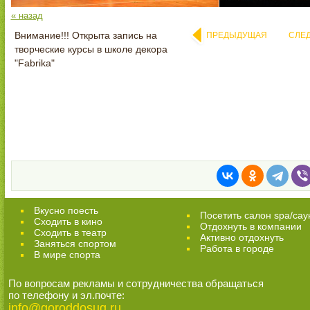
« назад
Внимание!!! Открыта запись на
ПРЕДЫДУЩАЯ
СЛЕ
творческие курсы в школе декора
"Fabrika"
Вкусно поесть
Посетить салон spa/сау
Сходить в кино
Отдохнуть в компании
Cходить в театр
Активно отдохнуть
Заняться спортом
Работа в городе
В мире спорта
По вопросам рекламы и сотрудничества обращаться
по телефону и эл.почте:
info@goroddosug.ru