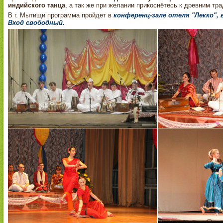
индийского танца
, а так же при желании прикоснётесь к древним т
В г. Мытищи программа пройдет в
конференц-зале отеля "Лекко", в
Вход свободный.