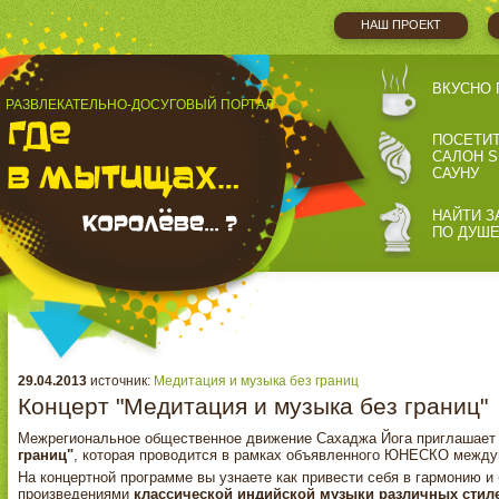
НАШ ПРОЕКТ
ВКУСНО 
РАЗВЛЕКАТЕЛЬНО-ДОСУГОВЫЙ ПОРТАЛ
ПОСЕТИ
САЛОН S
САУНУ
НАЙТИ З
ПО ДУШ
29.04.2013
источник:
Медитация и музыка без границ
Концерт "Медитация и музыка без границ"
Межрегиональное общественное движение Сахаджа Йога приглашает
границ"
, которая проводится в рамках объявленного ЮНЕСКО междун
На концертной программе вы узнаете как привести себя в гармонию и
произведениями
классической индийской музыки различных стилей