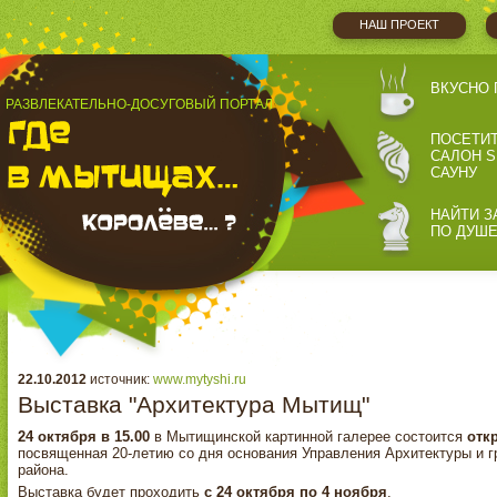
НАШ ПРОЕКТ
ВКУСНО 
РАЗВЛЕКАТЕЛЬНО-ДОСУГОВЫЙ ПОРТАЛ
ПОСЕТИ
САЛОН S
САУНУ
НАЙТИ З
ПО ДУШ
22.10.2012
источник:
www.mytyshi.ru
Выставка "Архитектура Мытищ"
24 октября в 15.00
в Мытищинской картинной галерее состоится
отк
посвященная 20-летию со дня основания Управления Архитектуры и 
района.
Выставка будет проходить
с 24 октября по 4 ноября
.