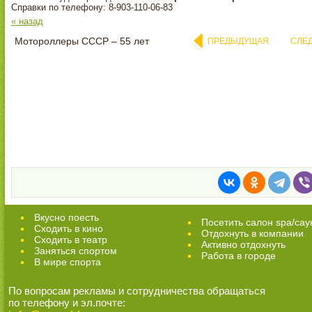
Справки по телефону: 8-903-110-06-83
« назад
Мотороллеры СССР – 55 лет
ПРЕДЫДУЩАЯ
СЛЕ
Вкусно поесть
Посетить салон spa/сау
Сходить в кино
Отдохнуть в компании
Cходить в театр
Активно отдохнуть
Заняться спортом
Работа в городе
В мире спорта
По вопросам рекламы и сотрудничества обращаться
по телефону и эл.почте: