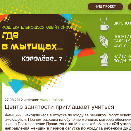
НАШ ПРОЕКТ
ВКУСНО 
РАЗВЛЕКАТЕЛЬНО-ДОСУГОВЫЙ ПОРТАЛ
ПОСЕТИ
САЛОН S
САУНУ
НАЙТИ З
ПО ДУШ
27.08.2012
источник:
www.korolev.ru
Центр занятости приглашает учиться
Женщины, находящиеся в отпуске по уходу за ребёнком, могут освои
имеющейся. Причём расходы на обучение молодых матерей обеспечи
вышло Постановление Правительства Московской области
«Об утвер
направления женщин в период отпуска по уходу за ребёнком до д