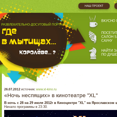
НАШ ПРОЕКТ
ВКУСНО 
РАЗВЛЕКАТЕЛЬНО-ДОСУГОВЫЙ ПОРТАЛ
ПОСЕТИ
САЛОН S
САУНУ
НАЙТИ З
ПО ДУШ
26.07.2012
источник:
www.xl-kino.ru
«Ночь неспящих» в кинотеатре "XL"
В ночь с 28 на 29 июля 2012г в Киноцентре "XL" на Ярославском
Начало программы в 23:30.