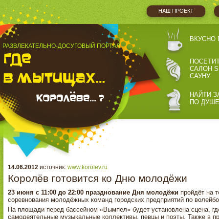
НАШ ПРОЕКТ
ВКУСНО 
РАЗВЛЕКАТЕЛЬНО-ДОСУГОВЫЙ ПОРТАЛ
ПОСЕТИ
САЛОН S
САУНУ
НАЙТИ З
ПО ДУШ
14.06.2012
источник:
www.korolev.ru
Королёв готовится ко Дню молодёжи
23 июня с 11:00 до 22:00 празднование Дня молодёжи
пройдёт на т
соревнования молодёжных команд городских предприятий по волейбол
На площади перед бассейном «Вымпел» будет установлена сцена, где
самодеятельные музыкальные коллективы, певцы и поэты. Также в п